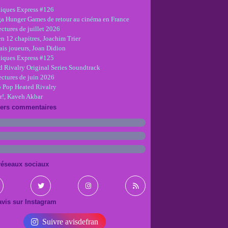
iques Express #126
ga Hunger Games de retour au cinéma en France
ctures de juillet 2026
en 12 chapitres, Joachim Trier
is joueurs, Joan Didion
iques Express #125
d Rivalry Original Series Soundtrack
ectures de juin 2026
 Pop Heated Rivalry
r!, Kaveh Akbar
iers commentaires
réseaux sociaux
vis sur Instagram
Suivre avisdefran