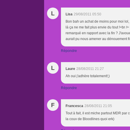
L
Lisa
29/08/2011 05:50
Bon bah un achat de moins pour moi lol, j
là ça ne me fait plus envie du tout !<br />
remarqué en rapport avec la fin ? J'avou
aurait pu nous amener au dénouement fina
Répondre
L
Laure
28/08/2011 21:27
Ah oui j'adhère totalement!;)
Répondre
F
Francesca
28/08/2011 21:05
Tout à fait, il est miche partout MDR par 
la couv de Bloodlines quoi erk)