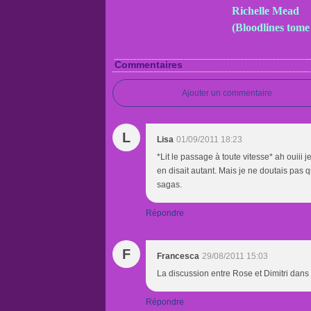
Richelle Mead
(Bloodlines tome
Commentaires
Ajouter un commentaire
L
Lisa
01/09/2011 18:23
*Lit le passage à toute vitesse* ah ouiii
en disait autant. Mais je ne doutais pas 
sagas.
Répondre
F
Francesca
29/08/2011 15:03
La discussion entre Rose et Dimitri dans l
Répondre