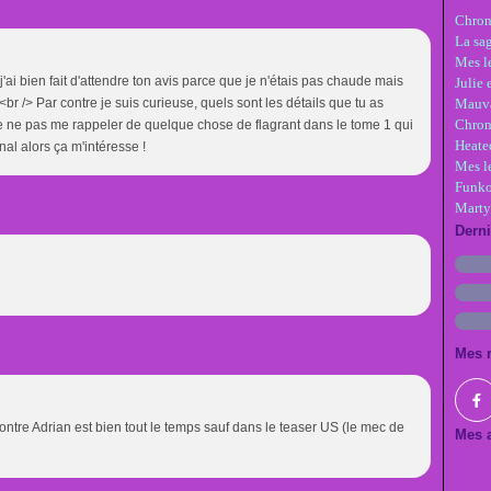
Chron
La sa
Mes le
'ai bien fait d'attendre ton avis parce que je n'étais pas chaude mais
Julie 
 <br /> Par contre je suis curieuse, quels sont les détails que tu as
Mauva
Chron
e ne pas me rappeler de quelque chose de flagrant dans le tome 1 qui
Heate
l alors ça m'intéresse !
Mes l
Funko
Marty
Dern
Mes 
contre Adrian est bien tout le temps sauf dans le teaser US (le mec de
Mes a