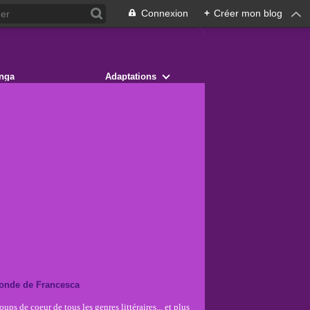
Connexion
+
Créer mon blog
nga
Adaptations
onde de Francesca
ups de coeur de tous les genres littéraires... et plus