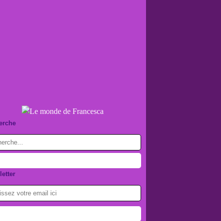
erche
etter