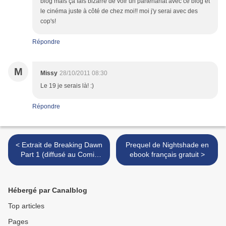
blog mais ça fais bizarre de voir un partenariat avec ce blog et
le cinéma juste à côté de chez moi!! moi j'y serai avec des
cop's!
Répondre
M
Missy
28/10/2011 08:30
Le 19 je serais là! :)
Répondre
< Extrait de Breaking Dawn
Prequel de Nightshade en
Part 1 (diffusé au Comic
ebook français gratuit >
Con)
Hébergé par Canalblog
Top articles
Pages