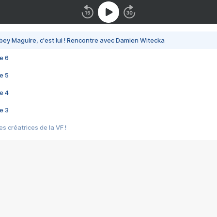
bey Maguire, c'est lui ! Rencontre avec Damien Witecka
e 6
e 5
e 4
e 3
s créatrices de la VF !
e 2
e 1
e Mektoub My Love arrive enfin ! Rencontre avec Shaïn Boumedine et Sal
i : après Toni en famille
elle réalise le bouleversant Dites lui que je l'aime