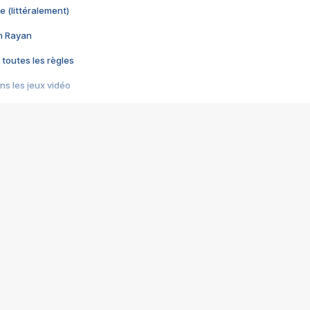
e (littéralement)
im Rayan
 toutes les règles
s les jeux vidéo
us choquant de Rockstar ? - Le scandale BULLY
e plus moche de Steam
du RÊVE tourne au CAUCHEMAR
pendant 8 heures
it… à tort
umiliés par un jeu vidéo
ire - Final Fantasy 8
ti un empire - Age of Empires
story DOFUS