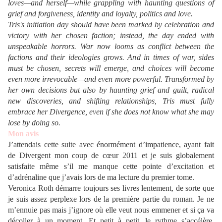
loves—and herself—while grappling with haunting questions of
grief and forgiveness, identity and loyalty, politics and love.
Tris's initiation day should have been marked by celebration and
victory with her chosen faction; instead, the day ended with
unspeakable horrors. War now looms as conflict between the
factions and their ideologies grows. And in times of war, sides
must be chosen, secrets will emerge, and choices will become
even more irrevocable—and even more powerful. Transformed by
her own decisions but also by haunting grief and guilt, radical
new discoveries, and shifting relationships, Tris must fully
embrace her Divergence, even if she does not know what she may
lose by doing so.
Mon avis
J’attendais cette suite avec énormément d’impatience, ayant fait
de Divergent mon coup de cœur 2011 et je suis globalement
satisfaite même s’il me manque cette pointe d’excitation et
d’adrénaline que j’avais lors de ma lecture du premier tome.
Veronica Roth démarre toujours ses livres lentement, de sorte que
je suis assez perplexe lors de la première partie du roman. Je ne
m’ennuie pas mais j’ignore où elle veut nous emmener et si ça va
décoller à un moment. Et petit à petit, le rythme s’accélère,