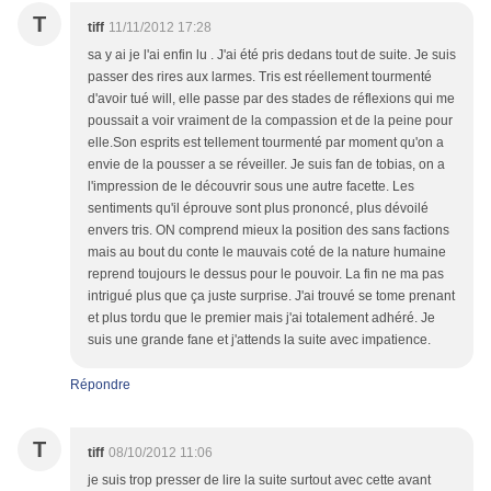
T
tiff
11/11/2012 17:28
sa y ai je l'ai enfin lu . J'ai été pris dedans tout de suite. Je suis
passer des rires aux larmes. Tris est réellement tourmenté
d'avoir tué will, elle passe par des stades de réflexions qui me
poussait a voir vraiment de la compassion et de la peine pour
elle.Son esprits est tellement tourmenté par moment qu'on a
envie de la pousser a se réveiller. Je suis fan de tobias, on a
l'impression de le découvrir sous une autre facette. Les
sentiments qu'il éprouve sont plus prononcé, plus dévoilé
envers tris. ON comprend mieux la position des sans factions
mais au bout du conte le mauvais coté de la nature humaine
reprend toujours le dessus pour le pouvoir. La fin ne ma pas
intrigué plus que ça juste surprise. J'ai trouvé se tome prenant
et plus tordu que le premier mais j'ai totalement adhéré. Je
suis une grande fane et j'attends la suite avec impatience.
Répondre
T
tiff
08/10/2012 11:06
je suis trop presser de lire la suite surtout avec cette avant