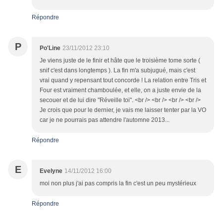
Répondre
P
Po'Line
23/11/2012 23:10
Je viens juste de le finir et hâte que le troisième tome sorte (
snif c'est dans longtemps ). La fin m'a subjugué, mais c'est
vrai quand y repensant tout concorde ! La relation entre Tris et
Four est vraiment chamboulée, et elle, on a juste envie de la
secouer et de lui dire "Réveille toi". <br /> <br /> <br /> <br />
Je crois que pour le dernier, je vais me laisser tenter par la VO
car je ne pourrais pas attendre l'automne 2013...
Répondre
E
Evelyne
14/11/2012 16:00
moi non plus j'ai pas compris la fin c'est un peu mystérieux
Répondre