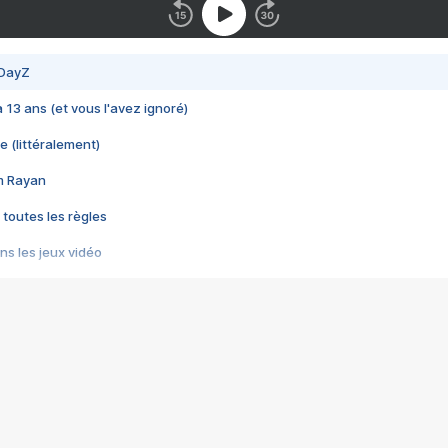
 DayZ
 a 13 ans (et vous l'avez ignoré)
e (littéralement)
im Rayan
 toutes les règles
s les jeux vidéo
us choquant de Rockstar ? - Le scandale BULLY
e plus moche de Steam
du RÊVE tourne au CAUCHEMAR
pendant 8 heures
it… à tort