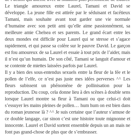
Le triangle amoureux entre Laurel, Tamani et David se
développe. La jeune fille est attirée par le séduisant et facétieux
Tamani, mais souhaite avant tout garder une vie normale
d’humaine avec son petit ami qu’elle aime passionnément, sa
meilleure amie Chelsea et ses parents. Le grand écart entre les
deux mondes est difficile pour Laurel qui se stresse et s’agace
rapidement, et qui passe sa colère sur le pauvre David. Le garçon
est fou amoureux de sa Laurel et essaie à tout prix de l’aider, mais
il n’est qu’un humain. De son côté, Tamani se languit d'amour et
se contente de miettes laissées parfois par Laurel.
Il y a bien des sous-entendus sexuels entre la fleur de la fée et le
pollen de l’elfe, ce n’est pas juste mes idées perverses ^^ Les
fleurs subissent un phénomène de pollinisation pour la
reproduction. Du coup, cela donne lieu à des scènes à double sens
lorsque Laurel montre sa fleur à Tamani ou que celui-ci doit
s’essuyer les mains pleines de pollen… hum hum on est bien dans
du roman jeunesse là ? ^^ Je suis certaine que l’auteur s’amuse de
ce double langage, car sinon c’est une histoire toute mignonne et
innocente. Laurel et David sortent ensemble depuis un an mais ne
font pas grand-chose de plus que de s’embrasser.