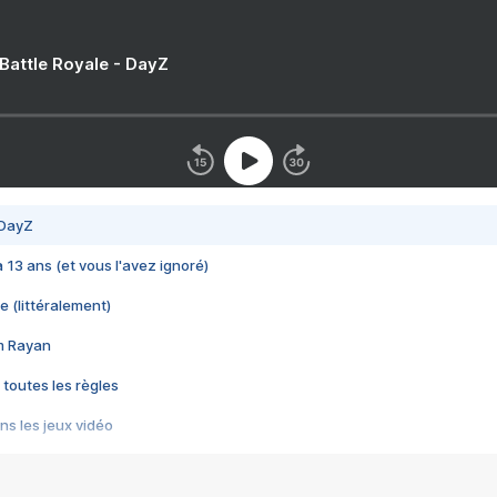
 Battle Royale - DayZ
 DayZ
 a 13 ans (et vous l'avez ignoré)
e (littéralement)
im Rayan
 toutes les règles
s les jeux vidéo
us choquant de Rockstar ? - Le scandale BULLY