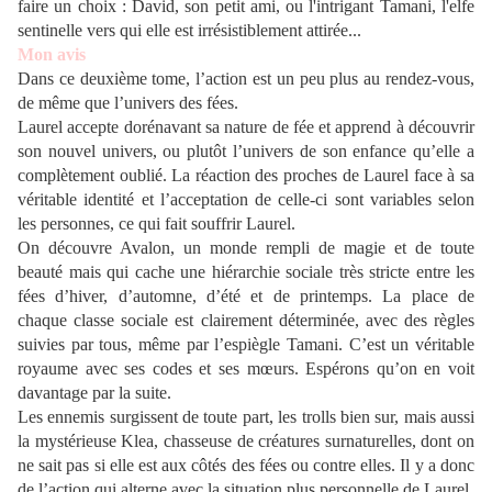
faire un choix : David, son petit ami, ou l'intrigant Tamani, l'elfe
sentinelle vers qui elle est irrésistiblement attirée...
Mon avis
Dans ce deuxième tome, l’action est un peu plus au rendez-vous,
de même que l’univers des fées.
Laurel accepte dorénavant sa nature de fée et apprend à découvrir
son nouvel univers, ou plutôt l’univers de son enfance qu’elle a
complètement oublié. La réaction des proches de Laurel face à sa
véritable identité et l’acceptation de celle-ci sont variables selon
les personnes, ce qui fait souffrir Laurel.
On découvre Avalon, un monde rempli de magie et de toute
beauté mais qui cache une hiérarchie sociale très stricte entre les
fées d’hiver, d’automne, d’été et de printemps. La place de
chaque classe sociale est clairement déterminée, avec des règles
suivies par tous, même par l’espiègle Tamani. C’est un véritable
royaume avec ses codes et ses mœurs. Espérons qu’on en voit
davantage par la suite.
Les ennemis surgissent de toute part, les trolls bien sur, mais aussi
la mystérieuse Klea, chasseuse de créatures surnaturelles, dont on
ne sait pas si elle est aux côtés des fées ou contre elles. Il y a donc
de l’action qui alterne avec la situation plus personnelle de Laurel.