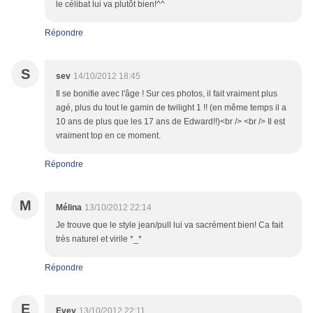
le célibat lui va plutôt bien!^^
Répondre
S
sev
14/10/2012 18:45
Il se bonifie avec l'âge ! Sur ces photos, il fait vraiment plus
agé, plus du tout le gamin de twilight 1 !! (en même temps il a
10 ans de plus que les 17 ans de Edward!!)<br /> <br /> Il est
vraiment top en ce moment.
Répondre
M
Mélina
13/10/2012 22:14
Je trouve que le style jean/pull lui va sacrément bien! Ca fait
très naturel et virile *_*
Répondre
E
Evey
13/10/2012 22:11