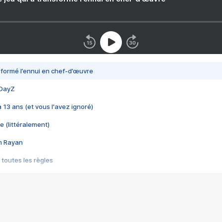
nsformé l’ennui en chef-d’œuvre
 DayZ
 a 13 ans (et vous l'avez ignoré)
e (littéralement)
im Rayan
 toutes les règles
s les jeux vidéo
us choquant de Rockstar ? - Le scandale BULLY
e plus moche de Steam