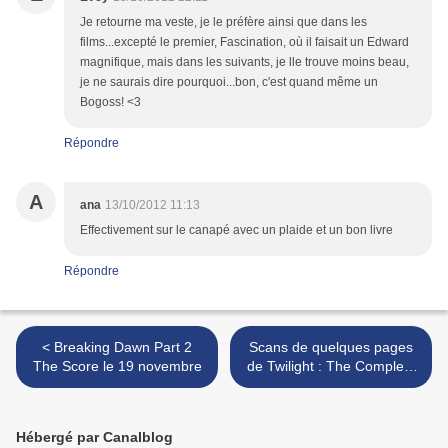
Je retourne ma veste, je le préfère ainsi que dans les
films...excepté le premier, Fascination, où il faisait un Edward
magnifique, mais dans les suivants, je lle trouve moins beau,
je ne saurais dire pourquoi...bon, c'est quand même un
Bogoss! <3
Répondre
A
ana
13/10/2012 11:13
Effectivement sur le canapé avec un plaide et un bon livre
Répondre
< Breaking Dawn Part 2
Scans de quelques pages
The Score le 19 novembre
de Twilight : The Complete
Archives >
Hébergé par Canalblog