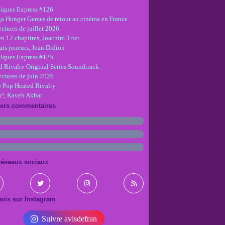
iques Express #126
ga Hunger Games de retour au cinéma en France
ctures de juillet 2026
en 12 chapitres, Joachim Trier
is joueurs, Joan Didion
iques Express #125
d Rivalry Original Series Soundtrack
ectures de juin 2026
 Pop Heated Rivalry
r!, Kaveh Akbar
iers commentaires
réseaux sociaux
vis sur Instagram
Suivre avisdefran