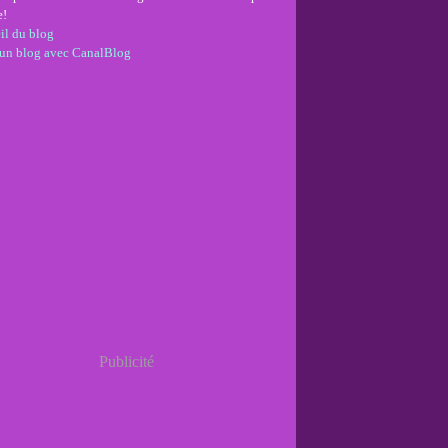
e!
il du blog
 un blog avec CanalBlog
Publicité