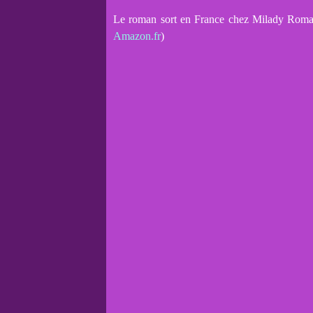
Le roman sort en France chez Milady Romanc
Amazon.fr
)