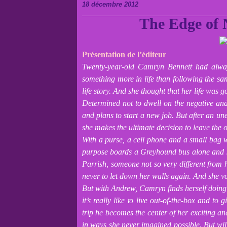
18 décembre 2012
The Edge of 
Présentation de l’éditeur
Twenty-year-old Camryn Bennett had alway
something more in life than following the sam
life story. And she thought that her life was go
Determined not to dwell on the negative and
and plans to start a new job. But after an un
she makes the ultimate decision to leave the o
With a purse, a cell phone and a small bag w
purpose boards a Greyhound bus alone and se
Parrish, someone not so very different fro
never to let down her walls again. And she vo
But with Andrew, Camryn finds herself doing 
it’s really like to live out-of-the-box and to
trip he becomes the center of her exciting an
in ways she never imagined possible. But wil