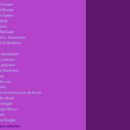
 Forman
d Rivalry
r Games
Hush
views
 McGuire
er L. Armentrout
ll K Hamilton
s
 fantastique
s jeunesse
 policiers
e Stiefvater
que
du cast
nder
es Lecteurs Livre de Poche
lle Mead
Twilight
enie Meyer
ost
re Knight
ers articles