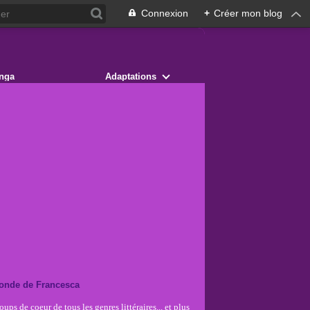
Connexion
+
Créer mon blog
nga
Adaptations
onde de Francesca
ups de coeur de tous les genres littéraires... et plus