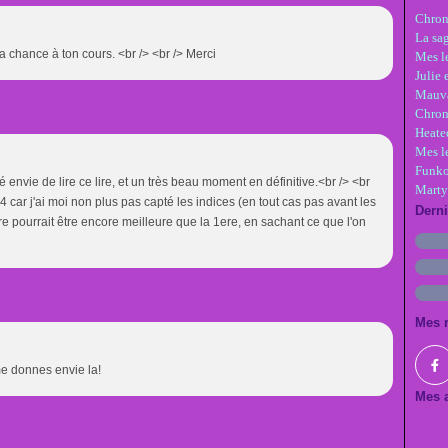
Chron
La sa
ma chance à ton cours. <br /> <br /> Merci
Mes le
Julie 
Mauva
Chron
Heate
Mes l
Funko
envie de lire ce lire, et un très beau moment en définitive.<br /> <br
Marty
s 4 car j'ai moi non plus pas capté les indices (en tout cas pas avant les
Dern
re pourrait être encore meilleure que la 1ere, en sachant ce que l'on
Mes 
me donnes envie la!
Mes a