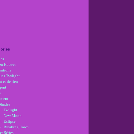
ories
nes
en Hoover
ntions
ues Twilight
t et de rien
gent
s
ement
 Shades
 : Twilight
2 : New Moon
 : Eclipse
4 : Breaking Dawn
et Séries