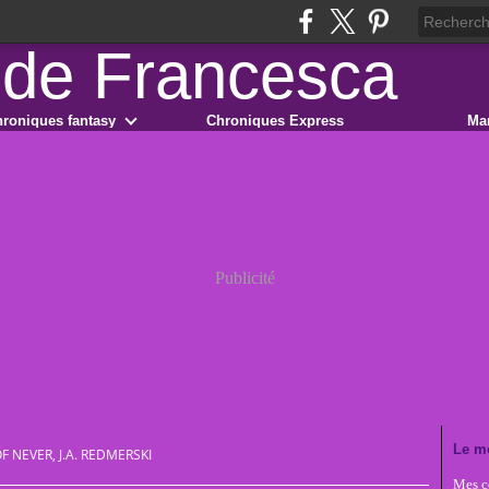
roniques fantasy
Chroniques Express
Ma
Publicité
Le m
F NEVER, J.A. REDMERSKI
Mes co