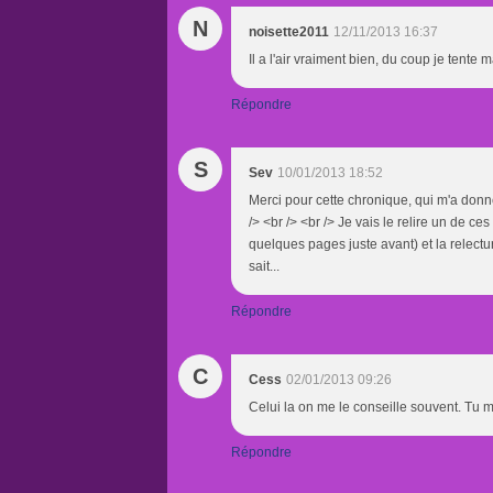
N
noisette2011
12/11/2013 16:37
Il a l'air vraiment bien, du coup je tente 
Répondre
S
Sev
10/01/2013 18:52
Merci pour cette chronique, qui m'a donné 
/> <br /> <br /> Je vais le relire un de ce
quelques pages juste avant) et la relectu
sait...
Répondre
C
Cess
02/01/2013 09:26
Celui la on me le conseille souvent. Tu 
Répondre