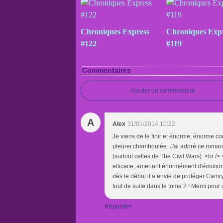
Chroniques Express
Chroniques Exp
#122
#119
Commentaires
Ajouter un commentaire
A
Alex
31/01/2014 10:22
Je viens de le finir et énorme, énorme coup 
pleurer,chamboulée. J'ai adoré ce roman
(surtout celles de The Civil Wars). <br />
efficace, amenant énormément d'émotions.
dès le début il a envie de protéger Camry
tout de suite dans le tome 2 ! Merci pour 
Répondre