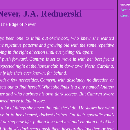
encor
Accue
Never, J.A. Redmerski
Créer
s been one to think out-of-the-box, who knew she wanted
e repetitive patterns and growing old with the same repetitive
ing in the right direction until everything fell apart.
 push forward, Camryn is set to move in with her best friend
expected night at the hottest club in downtown North Carolina,
nly life she’s ever known, far behind.
ith a few necessities, Camryn, with absolutely no direction or
ts out to find herself. What she finds is a guy named Andrew
m her and who harbors his own dark secrets. But Camryn swore
wed never to fall in love.
a lot of things she never thought she’d do. He shows her what
 give in to her deepest, darkest desires. On their sporadic road-
d daring new life, pulling love and lust and emotion out of her
l Andrew’s dark secret push them inseparably together, or tear