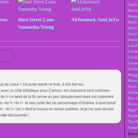
Gayle
Heate
Hunge
ress
Hart Street Lane,
Alchemised, SenLinYu
Hush 
Samantha Young
Inter
Jamie
Jennif
Laure
Livre
Livres
Livre
Livres
Maggi
Musi
de coeur ! J'ai juste adoré ce livre, il m'a fait rire,
News 
 avec ce côté initiatique pour Camryn, les chansons sont sublimes
Outla
 <br /> Le twist de la fin arrive un peu abruptement mais est rudement
Prix d
<br /> <br /> Je suis juste fan du personnage d'Andrew, à quel point
Riche
n. <br /> <br /> Bref je trouve ce roman sublime, et je me suis lancée
Saga 
cette découverte !
Steph
The H
Vampi
Derni