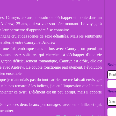
res, Camryn, 20 ans, a besoin de s’échapper et monte dans un
 d’Andrew, 25 ans, qui va voir son père mourant. Le voyage à
va leur permettre d’apprendre à se connaitre.
ngage cru et des scènes de sexe détaillées. Mais les sentiments
 vue alterné entre Camryn et Andrew.
ais une fois embarqué dans le bus avec Camryn, on prend un
sonnes assez solitaires qui cherchent à s’échapper d’une vie
 garçon délicieusement romantique, Camryn est drôle, elle est
Rech
ie avec Andrew. Le couple fonctionne parfaitement, l’évolution
 bien ensemble.
que je n’attendais pas du tout car rien ne me laissait envisager
 n’ai pas remarqué les indices, j’ai eu l’impression que l’auteur
Newsl
planter ce twist. L’élément est un peu abrupt, mais il apporte
e avec ces deux beaux personnages, avec leurs failles et qui,
ncontrer.