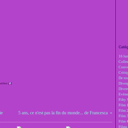
Catég
16 lu
Colle
Conve
Critiq
De tou
Diver
alien [
#
]
Diver
Evèn
Fifty
Film 1
Film 
ie
5 ans, ce n'est pas la fin du monde... de Francesca
Film 3
Film 
Films 