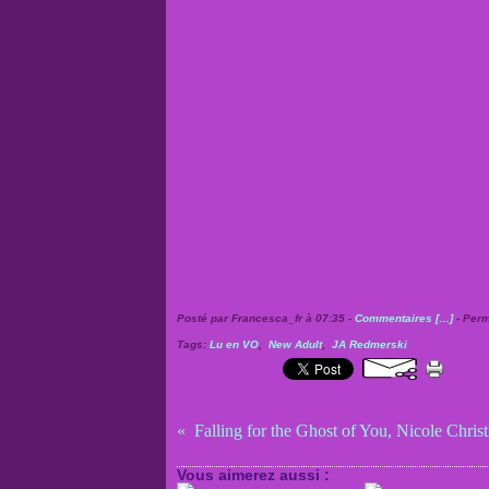
Posté par Francesca_fr à 07:35 -
Commentaires [
…
]
- Perm
Tags:
Lu en VO
,
New Adult
,
JA Redmerski
Falling for the Ghost of You, Nicole Christ
Vous aimerez aussi :