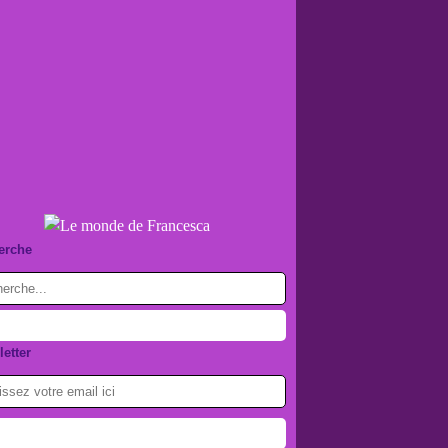
erche
etter