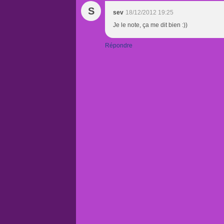
S
sev
18/12/2012 19:25
Je le note, ça me dit bien :))
Répondre