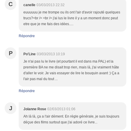
C
canelle
03/03/2013 22:32
euuuuuu je me trompe ou ils ont l'air d'avoir rajouté quelques
trucs?<br /> <br /> j'ai lus le livre il y a un moment donc peut
etre que je me fais des idées.....
Répondre
P
Po'Line
03/03/2013 10:19
Je n'ai pas lu le livre (et pourtant il est dans ma PAL) et la
première BA ne me disait trop rien, mais là, j'ai vraiment hâte
d'aller le voir. Je vais essayer de lire le bouquin avant :) Ça a
l'air pas mal du tout ...
Répondre
J
Jolanne Rose
02/03/2013 01:06
Ah là là, ça a l'air dément. En règle générale, je suis toujours
déçue des films surtout que j'ai adoré ce livre...