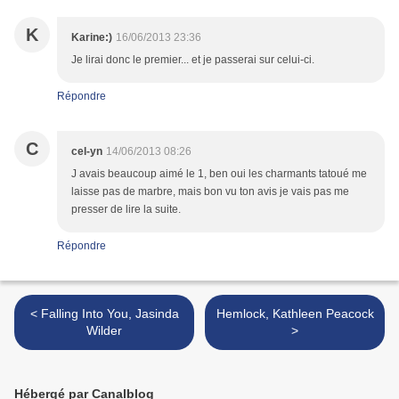
K
Karine:)
16/06/2013 23:36
Je lirai donc le premier... et je passerai sur celui-ci.
Répondre
C
cel-yn
14/06/2013 08:26
J avais beaucoup aimé le 1, ben oui les charmants tatoué me
laisse pas de marbre, mais bon vu ton avis je vais pas me
presser de lire la suite.
Répondre
< Falling Into You, Jasinda
Hemlock, Kathleen Peacock
Wilder
>
Hébergé par Canalblog