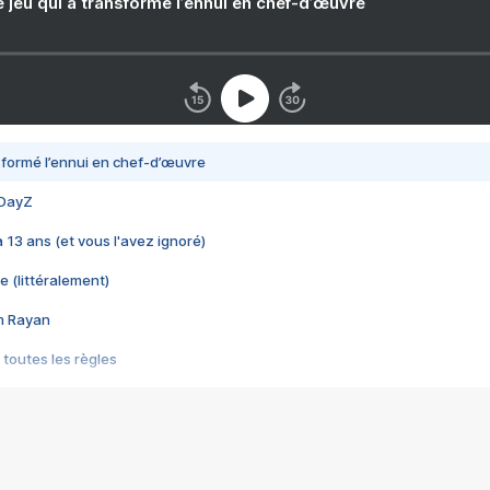
e jeu qui a transformé l’ennui en chef-d’œuvre
nsformé l’ennui en chef-d’œuvre
 DayZ
 a 13 ans (et vous l'avez ignoré)
e (littéralement)
im Rayan
 toutes les règles
s les jeux vidéo
us choquant de Rockstar ? - Le scandale BULLY
e plus moche de Steam