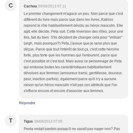
C
Cachou
09/08/2013 07:11
Le premier changement m'agace un peu. Non parce que c'est
différent du livre mais parce que dans les livres, Katniss
reprend le rôle habituellement dévolu au héros masculin. Elle
agit, elle décide, Peta suit. Cette inversion des rôles, pour une
fois, fait du bien. S'ils décident de changer cela pour "viriliser"
(argh, mais pourquoi?) Peta, j'avoue que je serai plus que
déçue. Parce que tout l'intérêt de tout ça, c'est cette héroïne
forte, plus forte que les hommes qui l'entourent, parce que
c'est possible et c'est tout. Mais aussi ce personnage de Peta
qui endosse toutes les caractéristiques habituellement
dévolues aux femmes (amoureux transi, gentillesse, douceur,
peur, inaction parfois), également parce qu'il n'y a aucune
raison qu'un héros masculin n'ait pas ces attributs que l'on
s'efforce encore et encore d'associer aux femmes.
Répondre
T
Tigus
09/08/2013 07:05
Peeta restait pantois puisqu'il ne savait pas nager non? Pas