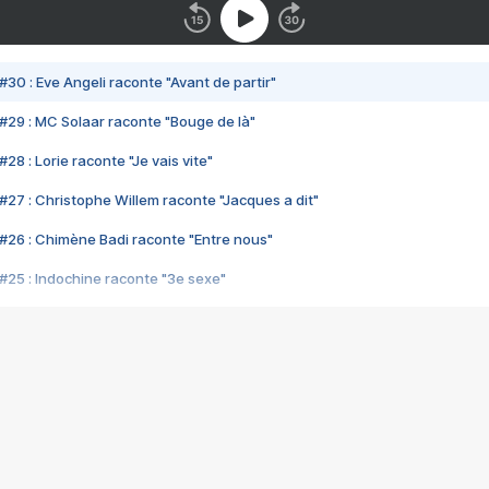
#30 : Eve Angeli raconte "Avant de partir"
#29 : MC Solaar raconte "Bouge de là"
28 : Lorie raconte "Je vais vite"
#27 : Christophe Willem raconte "Jacques a dit"
#26 : Chimène Badi raconte "Entre nous"
#25 : Indochine raconte "3e sexe"
#24 : Zaho raconte "C'est chelou"
#23 : Patrick Bruel raconte "Au café des délices"
#22 : Kyo raconte "Le chemin"
#21 : Nolwenn Leroy raconte "Cassé"
#20 : Patrick Hernandez raconte "Born to be alive"