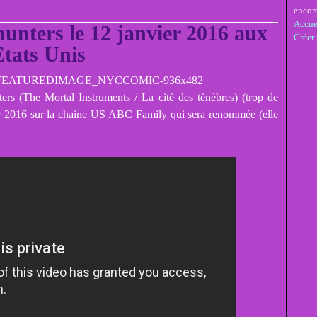
encor
Accue
nters le 12 janvier 2016 aux
Créer
tats Unis
rs (The Mortal Instruments / La cité des ténèbres) (trop de
ier 2016 sur la chaine US ABC Family qui sera renommée (elle