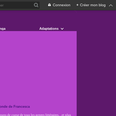
Connexion
+
Créer mon blog
nga
Adaptations
onde de Francesca
ups de coeur de tous les genres littéraires... et plus