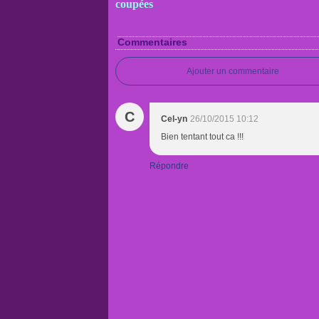
coupées
Commentaires
Ajouter un commentaire
C
Cel-yn
26/10/2015 10:12
Bien tentant tout ca !!!
Répondre