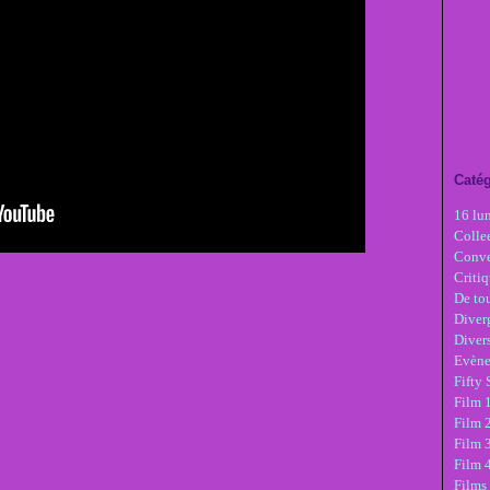
Catég
16 lu
Colle
Conve
Critiq
De tou
Diver
Diver
Evèn
Fifty
Film 1
Film 
Film 3
Film 
Films 