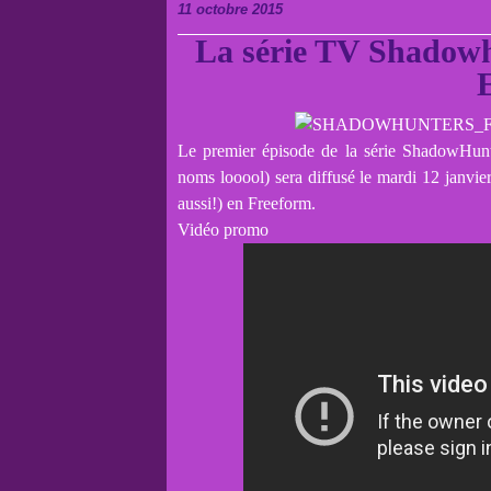
11 octobre 2015
La série TV Shadowhu
E
Le premier épisode de la série ShadowHunte
noms looool) sera diffusé le mardi 12 janv
aussi!) en Freeform.
Vidéo promo