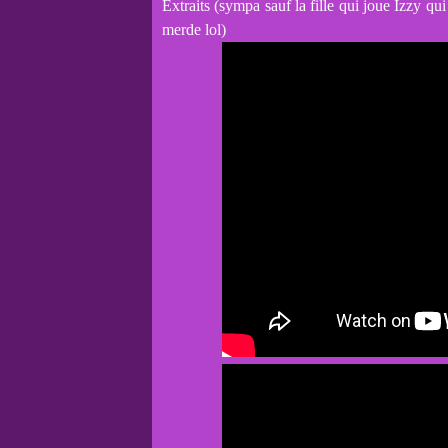
Extraits (sympa sauf la fille qui joue Izzy qu
merde lol)