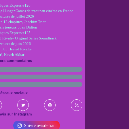
iques Express #126
ga Hunger Games de retour au cinéma en France
ctures de juillet 2026
en 12 chapitres, Joachim Trier
is joueurs, Joan Didion
iques Express #125
d Rivalry Original Series Soundtrack
ectures de juin 2026
 Pop Heated Rivalry
r!, Kaveh Akbar
iers commentaires
réseaux sociaux
vis sur Instagram
Suivre avisdefran