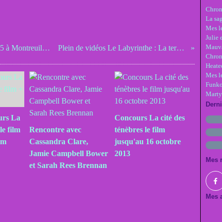
Chron
La sa
Mes le
Julie 
Mauva
Veronica Roth le mercredi 2 décembre 2015 à Montreuil - Annulé!
Plein de vidéos Le Labyrinthe : La terre brûlée
Chron
Heate
Mes l
Funko
Marty
Dern
urs La
Concours La cité des
le film
Rencontre avec
ténèbres le film
ilm
Cassandra Clare,
jusqu'au 16 octobre
Jamie Campbell Bower
2013
Mes 
et Sarah Rees Brennan
Mes a