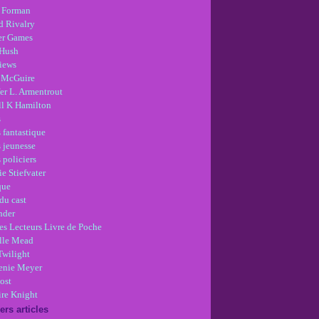
 Forman
d Rivalry
r Games
Hush
views
 McGuire
er L. Armentrout
ll K Hamilton
s
 fantastique
s jeunesse
 policiers
e Stiefvater
que
du cast
nder
es Lecteurs Livre de Poche
lle Mead
Twilight
enie Meyer
ost
re Knight
ers articles