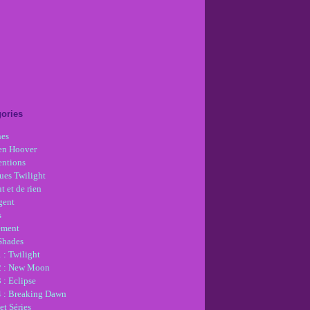
ories
nes
en Hoover
ntions
ues Twilight
t et de rien
gent
s
ement
 Shades
 : Twilight
2 : New Moon
 : Eclipse
4 : Breaking Dawn
et Séries