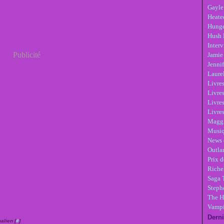
Gayle
Heate
Hunge
Hush 
Inter
Publicité
Jamie
Jennif
Laure
Livre
Livres
Livre
Livres
Maggi
Musi
News 
Outla
Prix d
Riche
Saga 
Steph
The H
Vampi
Derni
alien [
#
]