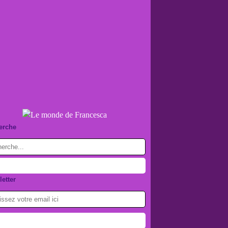
erche
etter