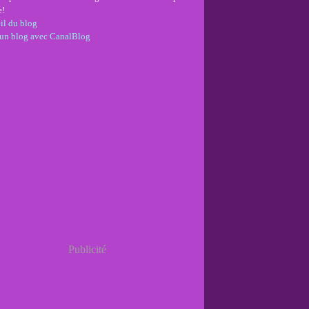
e!
il du blog
 un blog avec CanalBlog
Publicité