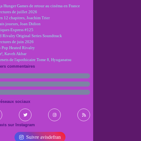
ga Hunger Games de retour au cinéma en France
ctures de juillet 2026
en 12 chapitres, Joachim Trier
is joueurs, Joan Didion
iques Express #125
d Rivalry Original Series Soundtrack
ectures de juin 2026
 Pop Heated Rivalry
r!, Kaveh Akbar
arnets de l'apothicaire Tome 8, Hyuganatsu
iers commentaires
réseaux sociaux
vis sur Instagram
Suivre avisdefran