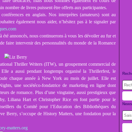
 à faire dédicacer, mais nous sommes également en cours de
in nombre de livres puissent être offerts aux participantes.
conférences en anglais. Nos interprètes (amateurs) sont au
uhaitez également nous aider, n’hésitez pas à le signaler par
ques.com
à été annoncés, nous continuerons à vous les dévoiler au fur et
de faire intervenir des personnalités du monde de la Romance
rnational Thriller Writers (ITW), un groupement commercial de
 Elle a aussi pendant longtemps organisé la Thrillerfest, le
Rech
oule chaque année à New York au mois de juillet. Elle est
ights, une sociétéco-fondatrice de marketing en ligne dont
auteurs de romance. Plus d’une vingtaine, aussi prestigieux que
y, Liliana Hart et Christopher Rice en font partie pour le
Newsl
seillers du Comité pour l’Education des Bibliothèques du
eve Berry, s’occupe de History Matters, une fondation pour la
tory-matters.org