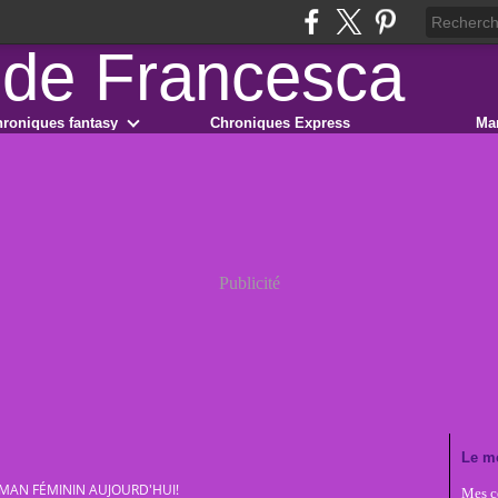
roniques fantasy
Chroniques Express
Ma
Publicité
Le m
OMAN FÉMININ AUJOURD'HUI!
Mes co