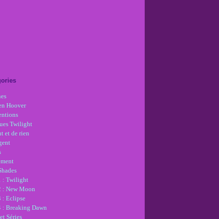
ories
nes
en Hoover
ntions
ues Twilight
t et de rien
gent
s
ement
 Shades
 : Twilight
2 : New Moon
 : Eclipse
4 : Breaking Dawn
et Séries