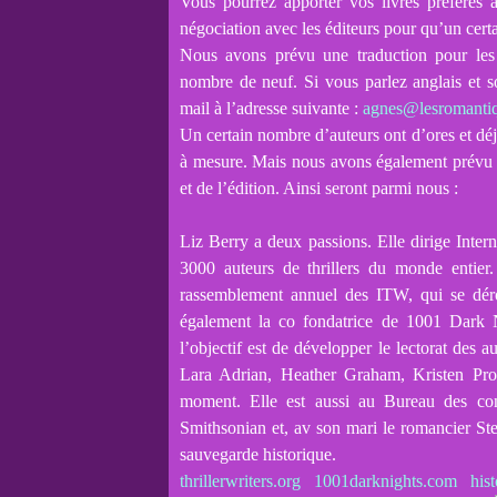
Vous pourrez apporter vos livres préférés
négociation avec les éditeurs pour qu’un certa
Nous avons prévu une traduction pour les 
nombre de neuf. Si vous parlez anglais et so
mail à l’adresse suivante :
agnes@lesromanti
Un certain nombre d’auteurs ont d’ores et déj
à mesure. Mais nous avons également prévu 
et de l’édition. Ainsi seront parmi nous :
Liz Berry a deux passions. Elle dirige Inte
3000 auteurs de thrillers du monde entier.
rassemblement annuel des ITW, qui se dér
également la co fondatrice de 1001 Dark N
l’objectif est de développer le lectorat des 
Lara Adrian, Heather Graham, Kristen Prob
moment. Elle est aussi au Bureau des con
Smithsonian et, av son mari le romancier St
sauvegarde historique.
thrillerwriters.org
1001darknights.com
his