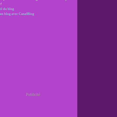
e!
il du blog
 un blog avec CanalBlog
Publicité