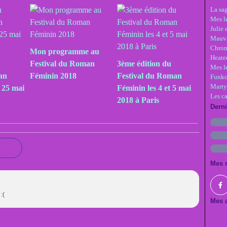
La sa
Mes le
Julie 
Mauva
Chron
Mon programme au
Heate
Festival du Roman
3ème édition du
Mes l
an
Féminin 2018
Festival du Roman
Funko
Marty
t 25 mai
Féminin les 4 et 5 mai
Les c
2018 à Paris
Dern
Mes 
:(
Mes a