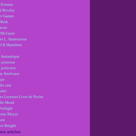
 Forman
d Rivalry
r Games
Hush
views
 McGuire
er L. Armentrout
ll K Hamilton
s
 fantastique
s jeunesse
 policiers
e Stiefvater
que
du cast
nder
es Lecteurs Livre de Poche
lle Mead
Twilight
enie Meyer
ost
re Knight
ers articles