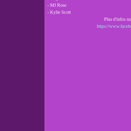
- MJ Rose
- Kylie Scott
Plus d'infos s
https://www.face