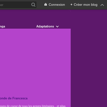
Connexion
+
Créer mon blog
nga
Adaptations
onde de Francesca
ups de coeur de tous les genres littéraires... et plus