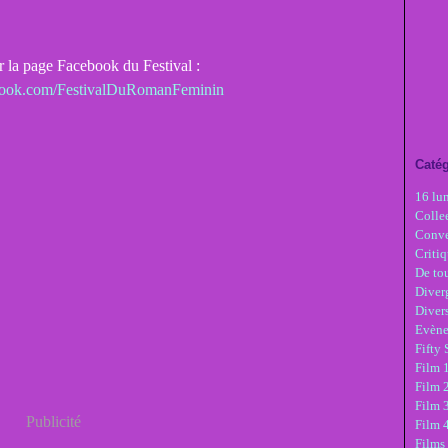
ur la page Facebook du Festival :
book.com/FestivalDuRomanFeminin
Catég
16 lu
Colle
Conve
Critiq
De tou
Diver
Diver
Evèn
Fifty
Film 1
Film 
Film 3
Publicité
Film 
Films 