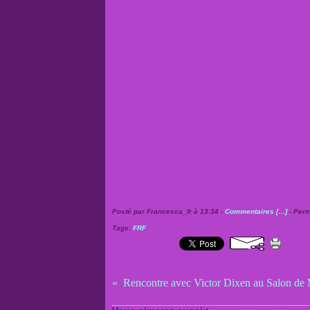
Posté par Francesca_fr à 13:34 -
Commentaires [
…
]
- Perm
Tags:
FRF
Rencontre avec Victor Dixen au Salon de 