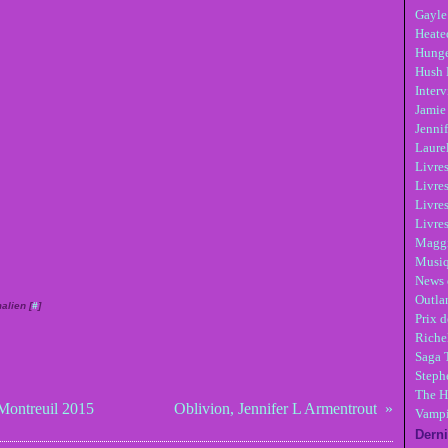
Gayle
Heate
Hunge
Hush 
Inter
Jamie
Jennif
Laure
Livre
Livres
Livre
Livres
Maggi
Musi
News 
Outla
alien [
#
]
Prix d
Riche
Saga 
Steph
The H
Montreuil 2015
Oblivion, Jennifer L Armentrout
Vampi
Derni