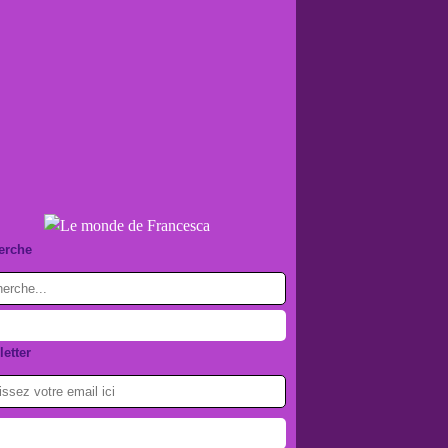
erche
etter