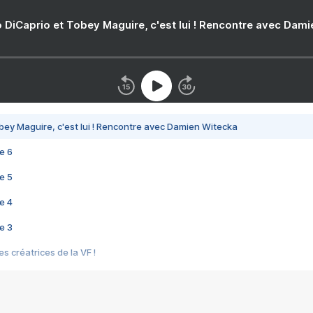
 DiCaprio et Tobey Maguire, c'est lui ! Rencontre avec Dam
bey Maguire, c'est lui ! Rencontre avec Damien Witecka
e 6
e 5
e 4
e 3
s créatrices de la VF !
e 2
e 1