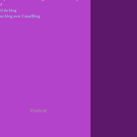
e!
il du blog
 un blog avec CanalBlog
Publicité