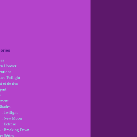
ories
nes
en Hoover
ntions
ues Twilight
t et de rien
gent
s
ement
 Shades
 : Twilight
2 : New Moon
 : Eclipse
4 : Breaking Dawn
et Séries