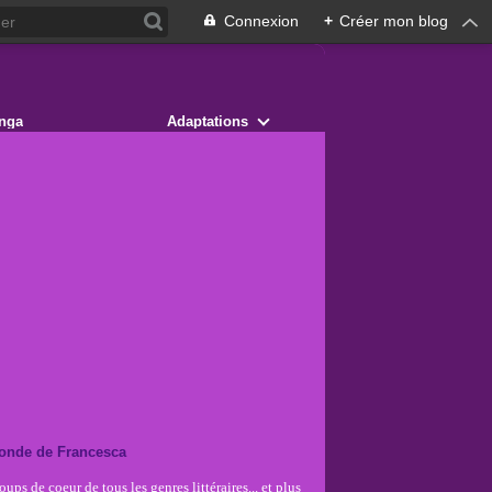
Connexion
+
Créer mon blog
nga
Adaptations
onde de Francesca
ups de coeur de tous les genres littéraires... et plus