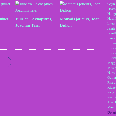
Gayle
Heate
Hunge
Hush 
uillet
Julie en 12 chapitres,
Mauvais joueurs, Joan
Inter
Joachim Trier
Didion
Jamie
Jennif
Laure
Livre
Livres
Livre
Livres
Maggi
Musi
News 
Outla
Prix d
Riche
Saga 
Steph
The H
Vampi
Derni