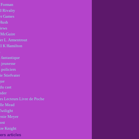
 Forman
d Rivalry
r Games
Hush
views
 McGuire
er L. Armentrout
ll K Hamilton
s
 fantastique
s jeunesse
 policiers
e Stiefvater
que
du cast
nder
es Lecteurs Livre de Poche
lle Mead
Twilight
enie Meyer
ost
re Knight
ers articles