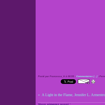
Posté par Francesca_fr à 08:55 -
Commentaires [
…
]
- Perm
A Light in the Flame, Jennifer L. Armentr
Vous aimerez aussi :