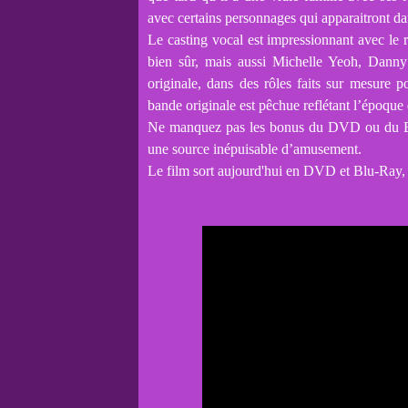
avec certains personnages qui apparaitront d
Le casting vocal est impressionnant avec le
bien sûr, mais aussi Michelle Yeoh, Dann
originale, dans des rôles faits sur mesure p
bande originale est pêchue reflétant l’époque
Ne manquez pas les bonus du DVD ou du Blu
une source inépuisable d’amusement.
Le film sort aujourd'hui en DVD et Blu-Ray,