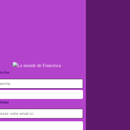
erche
etter