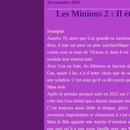
16 novembre 2022
Les Minions 2 : Il é
Synopsis
Années 70, alors que Gru grandit en banlieue
fleur, il met sur pied un plan machiavélique
connu sous le nom de Vicious 6, dont il est l
soudain leur ennemi juré.
Avec Gru en fuite, les Minions se lancent da
Gru, quant à lui, n’a d’autre choix que de s
une solution. C’est ainsi qu’il va découvrir 
Mon avis
Après le premier prequel sorti en 2015 sur l
cette fois Gru enfant qui a depuis toujours so
C’est toujours aussi drôle et dingue, grâc
aventures improbables et réussissent à s’en s
Mais le film apporte une touche d’émotion 
que tard qu’il a une vraie famille avec se