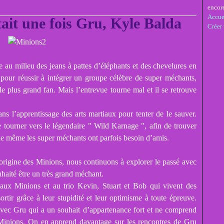
encor
Accue
tait une fois Gru, Kyle Balda
Créer
 au milieu des jeans à pattes d’éléphants et des chevelures en
 pour réussir à intégrer un groupe célèbre de super méchants,
e plus grand fan. Mais l’entrevue tourne mal et il se retrouve
ns l’apprentissage des arts martiaux pour tenter de le sauver.
e tourner vers le légendaire " Wild Karnage ", afin de trouver
que même les super méchants ont parfois besoin d’amis.
’origine des Minions, nous continuons à explorer le passé avec
uhaité être un très grand méchant.
e aux Minions et au trio Kevin, Stuart et Bob qui vivent des
ortir grâce à leur stupidité et leur optimisme à toute épreuve.
avec Gru qui a un souhait d’appartenance fort et ne comprend
s Minions. On en apprend davantage sur les rencontres de Gru