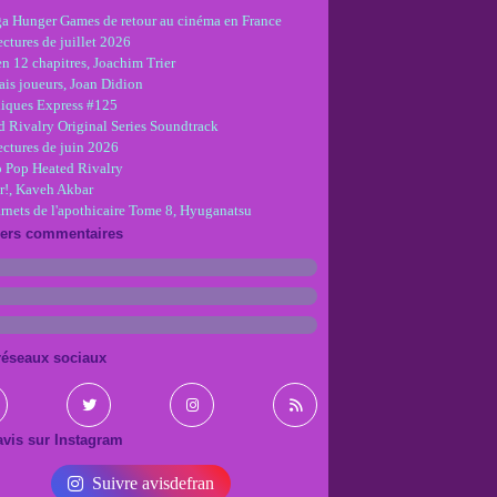
ga Hunger Games de retour au cinéma en France
ctures de juillet 2026
en 12 chapitres, Joachim Trier
is joueurs, Joan Didion
iques Express #125
d Rivalry Original Series Soundtrack
ectures de juin 2026
 Pop Heated Rivalry
r!, Kaveh Akbar
arnets de l'apothicaire Tome 8, Hyuganatsu
iers commentaires
réseaux sociaux
vis sur Instagram
Suivre avisdefran