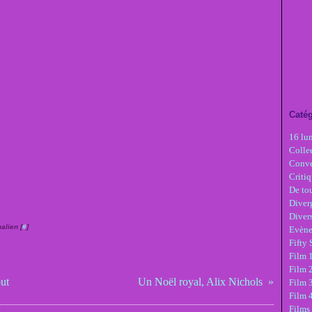
Catég
16 lu
Colle
Conve
Critiq
De tou
Diver
Diver
alien [
#
]
Evèn
Fifty
Film 1
Film 
out
Un Noël royal, Alix Nichols
Film 3
Film 
Films 