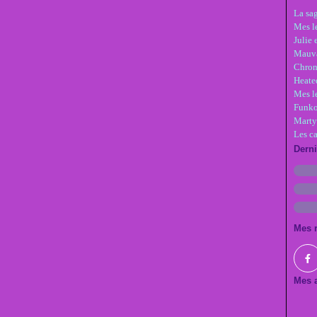
La sa
Mes le
Julie 
Mauva
Chron
Heate
Mes l
Funko
Marty
Les c
Dern
Mes 
Mes a