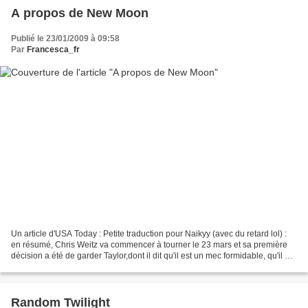
A propos de New Moon
Publié le 23/01/2009 à 09:58
Par
Francesca_fr
Un article d'USA Today : Petite traduction pour Naikyy (avec du retard lol) :
en résumé, Chris Weitz va commencer à tourner le 23 mars et sa première
décision a été de garder Taylor,dont il dit qu'il est un mec formidable, qu'il a
travaillé quotidiennement...
Random Twilight