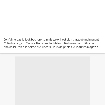
Je n'aime pas le look bucheron... mais wow, il est bien baraqué maintenant!
^^ Rob à la gym : Source Rob chez l'ophtalmo : Rob marchant : Plus de
photos ici Rob à la soirée pré-Oscars : Plus de photos ici 2 autres magazines
Hors série sont sorties : un...