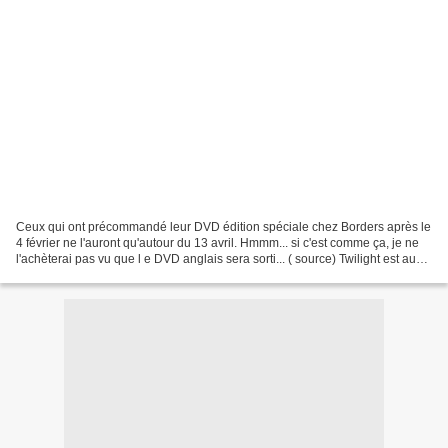
Ceux qui ont précommandé leur DVD édition spéciale chez Borders après le
4 février ne l'auront qu'autour du 13 avril. Hmmm... si c'est comme ça, je ne
l'achèterai pas vu que l e DVD anglais sera sorti... ( source) Twilight est aussi
au NY Comic Con (j'aurai...