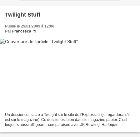
Twilight Stuff
Publié le 29/01/2009 à 12:00
Par
Francesca_fr
Un dossier consacré à Twilight sur le site de l'Express ici (je regarderai s'il
est sur le magazine). Ce dossier est bien dans le magazine papier. C'est
toujours aussi affligeant : comparaison avec JK Rowling, Harlequin.
Nouveauté : le profil de la fan...