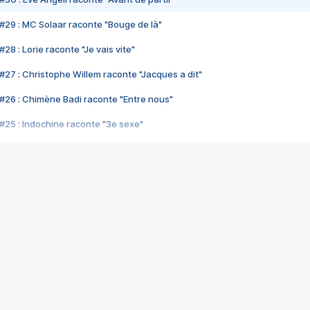
#29 : MC Solaar raconte "Bouge de là"
28 : Lorie raconte "Je vais vite"
#27 : Christophe Willem raconte "Jacques a dit"
#26 : Chimène Badi raconte "Entre nous"
#25 : Indochine raconte "3e sexe"
#24 : Zaho raconte "C'est chelou"
#23 : Patrick Bruel raconte "Au café des délices"
#22 : Kyo raconte "Le chemin"
#21 : Nolwenn Leroy raconte "Cassé"
#20 : Patrick Hernandez raconte "Born to be alive"
#19 : Lorie raconte "Près de moi"
#18 : Michael Jones raconte "A nos actes manqués" (avec Jean-Jacque