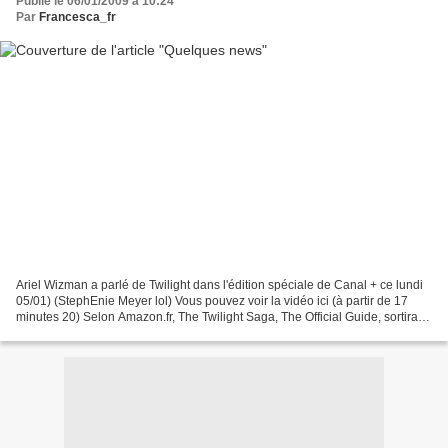
Publié le 06/01/2009 à 10:24
Par
Francesca_fr
Ariel Wizman a parlé de Twilight dans l'édition spéciale de Canal + ce lundi
05/01) (StephEnie Meyer lol) Vous pouvez voir la vidéo ici (à partir de 17
minutes 20) Selon Amazon.fr, The Twilight Saga, The Official Guide, sortirait
en février 2009, avec...