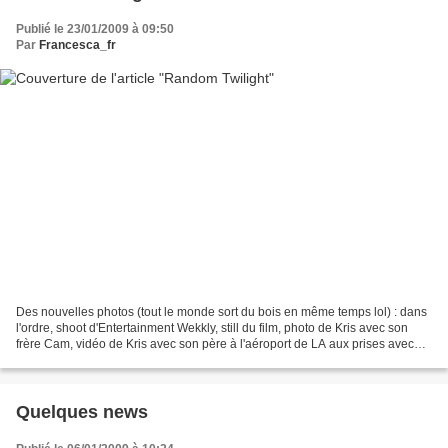
Publié le 23/01/2009 à 09:50
Par
Francesca_fr
Des nouvelles photos (tout le monde sort du bois en même temps lol) : dans
l'ordre, shoot d'Entertainment Wekkly, still du film, photo de Kris avec son
frère Cam, vidéo de Kris avec son père à l'aéroport de LA aux prises avec
les paparazzis (je l'ai pas...
Quelques news