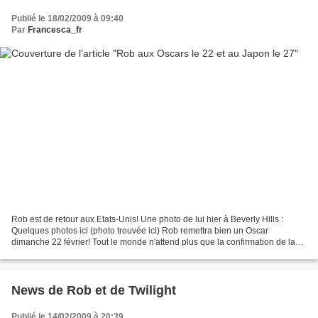
Publié le 18/02/2009 à 09:40
Par
Francesca_fr
Rob est de retour aux Etats-Unis! Une photo de lui hier à Beverly Hills :
Quelques photos ici (photo trouvée ici) Rob remettra bien un Oscar
dimanche 22 février! Tout le monde n'attend plus que la confirmation de la
présence de Kristen et se demande avec...
News de Rob et de Twilight
Publié le 14/02/2009 à 20:39