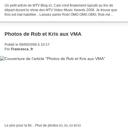
Un petit article de MTV Blog ici. Cam s'est finalement rajouté au trio de
départ durant le show des MTV Video Music Awards 2008. Je trouve que
Kris est mal habillée... Laissez parler Rob! OMG OMG OMG, Rob me
parle!!!!!!! lolllllllll Bon, c'est certainement...
Photos de Rob et Kris aux VMA
Publié le 08/09/2008 à 10:17
Par
Francesca_fr
Le pire pour la fin... Plus de photos ici, ici, ici et ici