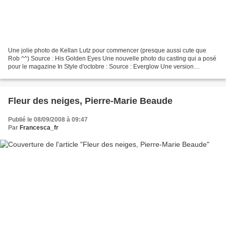
Une jolie photo de Kellan Lutz pour commencer (presque aussi cute que
Rob ^^) Source : His Golden Eyes Une nouvelle photo du casting qui a posé
pour le magazine In Style d'octobre : Source : Everglow Une version
collector de Twilight sortira le 2 octobre...
Fleur des neiges, Pierre-Marie Beaude
Publié le 08/09/2008 à 09:47
Par
Francesca_fr