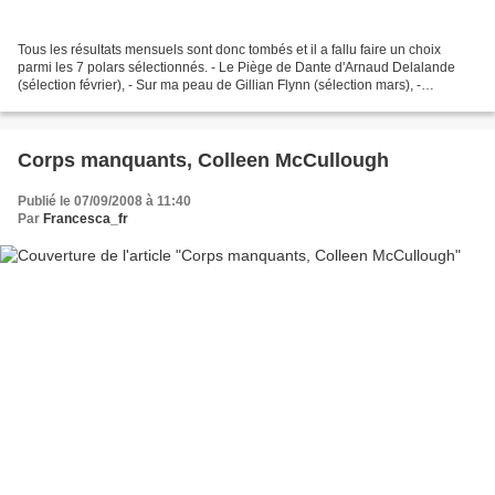
Tous les résultats mensuels sont donc tombés et il a fallu faire un choix
parmi les 7 polars sélectionnés. - Le Piège de Dante d'Arnaud Delalande
(sélection février), - Sur ma peau de Gillian Flynn (sélection mars), -
Company man de Joseph Finder (sélection...
Corps manquants, Colleen McCullough
Publié le 07/09/2008 à 11:40
Par
Francesca_fr