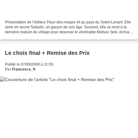
Présentation de l’éditeur Fleur-des-neiges vit au pays du Soleil-Levant. Elle
aime en secret Tadashi, un garçon de son âge. Souvent, elle se rend à la
dernière maison du village pour observer le vénérable Matsuo Seki, écrivain
public et poète. Quand le...
Le choix final + Remise des Prix
Publié le 07/09/2008 à 11:55
Par
Francesca_fr