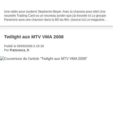
Une vidéo pour soutenir Stephenie Meyer. Avec la chanson pour elle! Une
nouvelle Trading Card ou un nouveau poster que j'ai trouvée ici Le groupe
Paramore aura une chanson dans la BO du film. (source ici) Le magazine
Popstar qui sort le 16 septembre aura...
Twilight aux MTV VMA 2008
Publié le 08/09/2008 à 19:38
Par
Francesca_fr