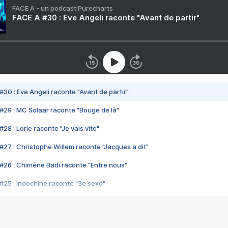
FACE A - un podcast Purecharts
FACE A #30 : Eve Angeli raconte "Avant de partir"
#30 : Eve Angeli raconte "Avant de partir"
#29 : MC Solaar raconte "Bouge de là"
28 : Lorie raconte "Je vais vite"
#27 : Christophe Willem raconte "Jacques a dit"
#26 : Chimène Badi raconte "Entre nous"
#25 : Indochine raconte "3e sexe"
#24 : Zaho raconte "C'est chelou"
#23 : Patrick Bruel raconte "Au café des délices"