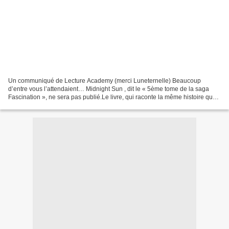
Un communiqué de Lecture Academy (merci Luneternelle) Beaucoup
d’entre vous l’attendaient… Midnight Sun , dit le « 5ème tome de la saga
Fascination », ne sera pas publié.Le livre, qui raconte la même histoire que
Fascination mais du point de vue d’Edward,...