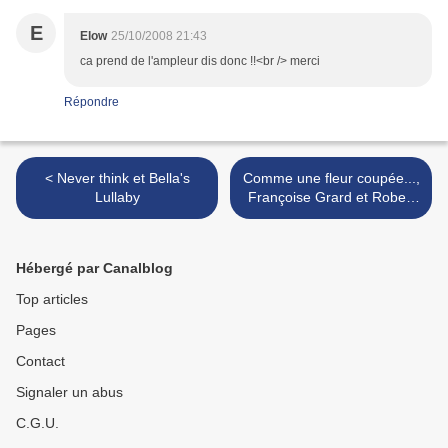
E
Elow
25/10/2008 21:43
ca prend de l'ampleur dis donc !!<br /> merci
Répondre
< Never think et Bella's
Comme une fleur coupée...,
Lullaby
Françoise Grard et Robert
Bigot >
Hébergé par Canalblog
Top articles
Pages
Contact
Signaler un abus
C.G.U.