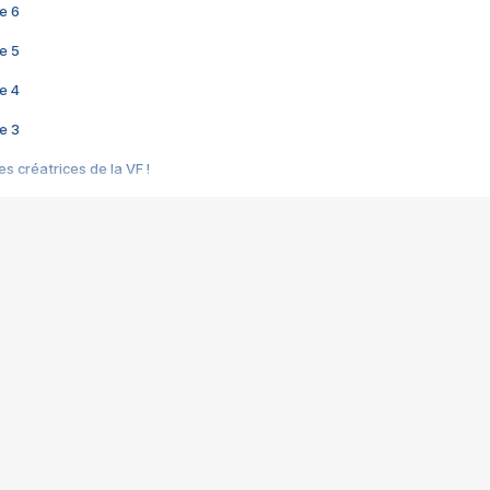
e 6
e 5
e 4
e 3
s créatrices de la VF !
e 2
e 1
e Mektoub My Love arrive enfin ! Rencontre avec Shaïn Boumedine et Sal
i : après Toni en famille
elle réalise le bouleversant Dites lui que je l'aime
ais ! Rencontre autour de Vie privée de Rebecca Zlotowski
 de Marguerite, Grave... Rencontre avec Ella Rumpf
 Les Rêveurs, un film intime sur la santé mentale