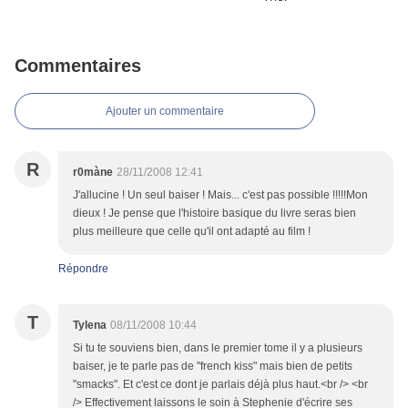
Commentaires
Ajouter un commentaire
R
r0màne
28/11/2008 12:41
J'allucine ! Un seul baiser ! Mais... c'est pas possible !!!!!Mon
dieux ! Je pense que l'histoire basique du livre seras bien
plus meilleure que celle qu'il ont adapté au film !
Répondre
T
Tylena
08/11/2008 10:44
Si tu te souviens bien, dans le premier tome il y a plusieurs
baiser, je te parle pas de "french kiss" mais bien de petits
"smacks". Et c'est ce dont je parlais déjà plus haut.<br /> <br
/> Effectivement laissons le soin à Stephenie d'écrire ses