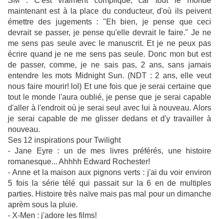
SM : C'est vraiment compliqué, car tout le monde
maintenant est à la place du conducteur, d'où ils peivent
émettre des jugements : "Eh bien, je pense que ceci
devrait se passer, je pense qu'elle devrait le faire." Je ne
me sens pas seule avec le manuscrit. Et je ne peux pas
écrire quand je ne me sens pas seule. Donc mon but est
de passer, comme, je ne sais pas, 2 ans, sans jamais
entendre les mots Midnight Sun. (NDT : 2 ans, elle veut
nous faire mourir! lol) Et une fois que je serai certaine que
tout le monde l'aura oublié, je pense que je serai capable
d'aller à l'endroit où je serai seul avec lui à nouveau. Alors
je serai capable de me glisser dedans et d'y travailler à
nouveau.
Ses 12 inspirations pour Twilight
- Jane Eyre : un de mes livres préférés, une histoire
romanesque... Ahhhh Edward Rochester!
- Anne et la maison aux pignons verts : j'ai du voir environ
5 fois la série télé qui passait sur la 6 en de multiples
parties. Histoire très naïve mais pas mal pour un dimanche
aprèm sous la pluie.
- X-Men : j'adore les films!