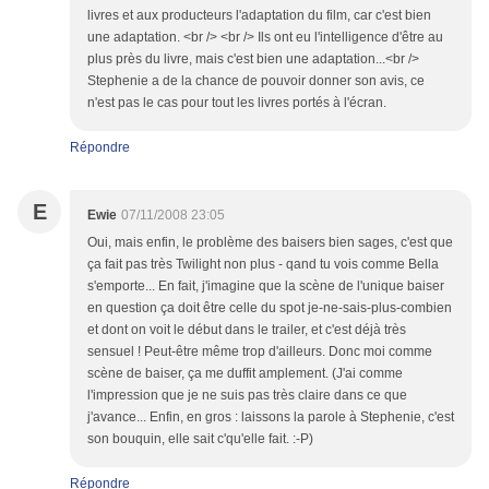
livres et aux producteurs l'adaptation du film, car c'est bien
une adaptation. <br /> <br /> Ils ont eu l'intelligence d'être au
plus près du livre, mais c'est bien une adaptation...<br />
Stephenie a de la chance de pouvoir donner son avis, ce
n'est pas le cas pour tout les livres portés à l'écran.
Répondre
E
Ewie
07/11/2008 23:05
Oui, mais enfin, le problème des baisers bien sages, c'est que
ça fait pas très Twilight non plus - qand tu vois comme Bella
s'emporte... En fait, j'imagine que la scène de l'unique baiser
en question ça doit être celle du spot je-ne-sais-plus-combien
et dont on voit le début dans le trailer, et c'est déjà très
sensuel ! Peut-être même trop d'ailleurs. Donc moi comme
scène de baiser, ça me duffit amplement. (J'ai comme
l'impression que je ne suis pas très claire dans ce que
j'avance... Enfin, en gros : laissons la parole à Stephenie, c'est
son bouquin, elle sait c'qu'elle fait. :-P)
Répondre