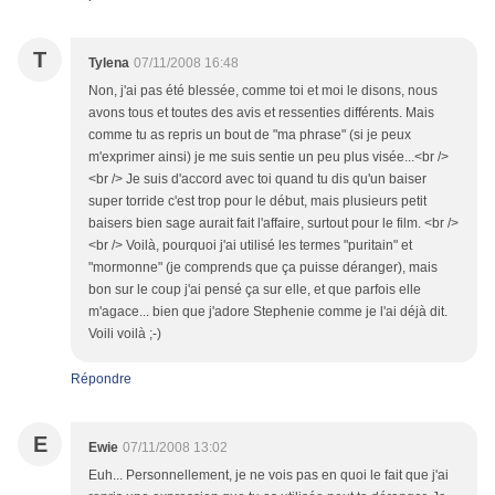
T
Tylena
07/11/2008 16:48
Non, j'ai pas été blessée, comme toi et moi le disons, nous
avons tous et toutes des avis et ressenties différents. Mais
comme tu as repris un bout de "ma phrase" (si je peux
m'exprimer ainsi) je me suis sentie un peu plus visée...<br />
<br /> Je suis d'accord avec toi quand tu dis qu'un baiser
super torride c'est trop pour le début, mais plusieurs petit
baisers bien sage aurait fait l'affaire, surtout pour le film. <br />
<br /> Voilà, pourquoi j'ai utilisé les termes "puritain" et
"mormonne" (je comprends que ça puisse déranger), mais
bon sur le coup j'ai pensé ça sur elle, et que parfois elle
m'agace... bien que j'adore Stephenie comme je l'ai déjà dit.
Voili voilà ;-)
Répondre
E
Ewie
07/11/2008 13:02
Euh... Personnellement, je ne vois pas en quoi le fait que j'ai