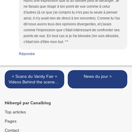
repris une expression que tu as utilisée peut te déranger. Je
ne faisais que réagir à ton point de vue comme à celui
d'autres (à ce que j'ai compris tu n'es pas la seule à penser
ainsi, il n'y avait rien de direct à ton encontre). Comme tu l'as
dit nous avons tous des opinions divergentes, et j'avais
comme l'impression que c'était intéressant de confronter ses
points de vue. En tout cas si je t'ai blessée j'en suis désolée,
c'était loin d'être mon but. ^^
Répondre
< Scans du Vanity Fair +
News du jour >
Videos Behind the scenes +
Screencaps
Hébergé par Canalblog
Top articles
Pages
Contact