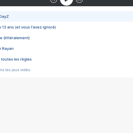
 DayZ
 a 13 ans (et vous l'avez ignoré)
e (littéralement)
im Rayan
 toutes les règles
s les jeux vidéo
us choquant de Rockstar ? - Le scandale BULLY
e plus moche de Steam
du RÊVE tourne au CAUCHEMAR
pendant 8 heures
it… à tort