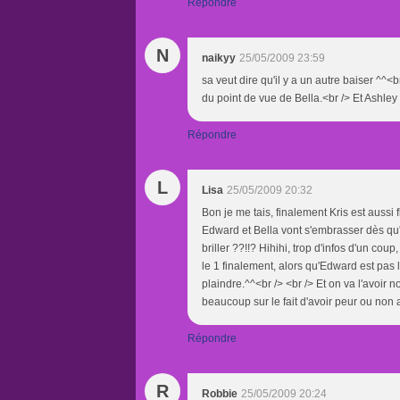
Répondre
N
naikyy
25/05/2009 23:59
sa veut dire qu'il y a un autre baiser ^^<br
du point de vue de Bella.<br /> Et Ashley 
Répondre
L
Lisa
25/05/2009 20:32
Bon je me tais, finalement Kris est aussi f
Edward et Bella vont s'embrasser dès qu'il
briller ??!!? Hihihi, trop d'infos d'un co
le 1 finalement, alors qu'Edward est pas 
plaindre.^^<br /> <br /> Et on va l'avoir n
beaucoup sur le fait d'avoir peur ou non av
Répondre
R
Robbie
25/05/2009 20:24