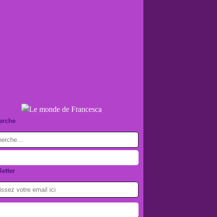
erche
etter