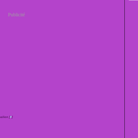
Publicité
alien [
#
]