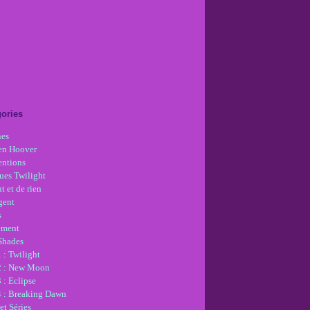
ories
nes
en Hoover
ntions
ues Twilight
t et de rien
gent
s
ement
 Shades
 : Twilight
2 : New Moon
 : Eclipse
4 : Breaking Dawn
et Séries