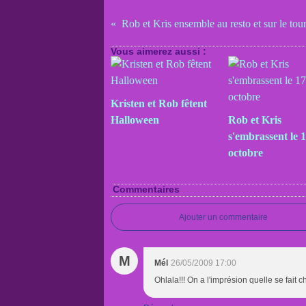
Rob et Kris ensemble au resto et sur le tou
Vous aimerez aussi :
Kristen et Rob fêtent
Halloween
Rob et Kris
s'embrassent le 
octobre
Commentaires
Ajouter un commentaire
M
Mél
26/05/2009 17:00
Ohlala!!! On a l'imprésion quelle se fait c