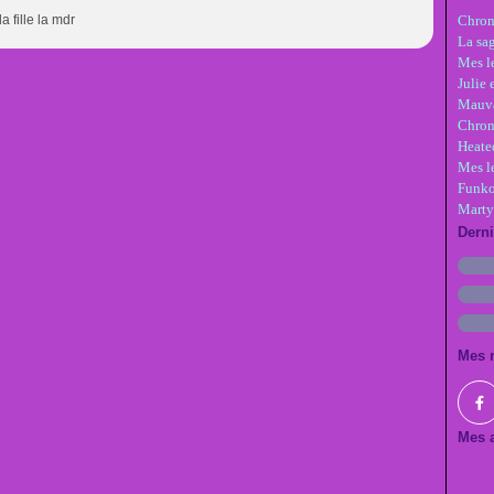
la fille la mdr
Chron
La sa
Mes le
Julie 
Mauva
Chron
Heate
Mes l
Funko
Marty
Dern
Mes 
Mes a