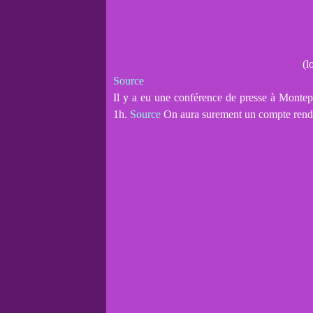
(l
Source
Il y a eu une conférence de presse à Montep
1h.
Source
On aura surement un compte rendu 