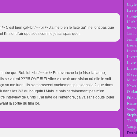
Gayle
Heate
Hunge
Hush 
 /> C'est bien ça!<br /> <br /> J'aime bien le faite qu'il ne font pas que
Inter
Jamie
et Kris ont l'air épuisées comme je sai spas quoi...
Jennif
Laure
Livre
Livres
Livre
Livres
liquée que Rob lol. <br /> <br /> En revanche là je frise l'attaque,
Maggi
s se voient ???!!! OME !!! Et Alice va avoir une vision où elle le voit
Musi
up, ça va me tuer !! Ils s'embraseent vachement plus dans le 2 que dans
News 
là dans les 2/3 du bouquin ! Mais je hais certainement pas m'en
Outla
otre interview de Chris ! J'ai hâte de l'entendre, ça va sans doute jouer
Prix d
Riche
ant la sortie du film lol.
Saga 
Steph
The H
Vampi
Derni