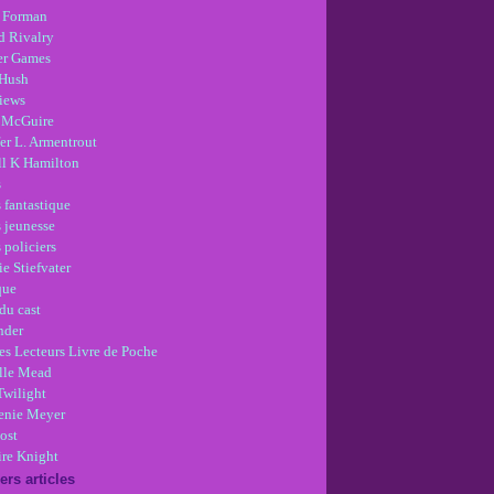
 Forman
d Rivalry
r Games
Hush
views
 McGuire
er L. Armentrout
ll K Hamilton
s
 fantastique
s jeunesse
 policiers
e Stiefvater
que
du cast
nder
es Lecteurs Livre de Poche
lle Mead
Twilight
enie Meyer
ost
re Knight
ers articles