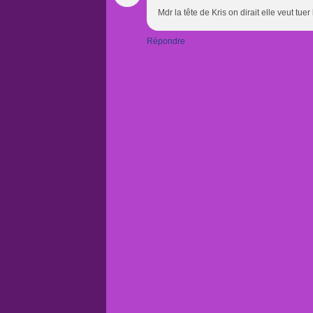
Mdr la tête de Kris on dirait elle veut tuer 
Répondre