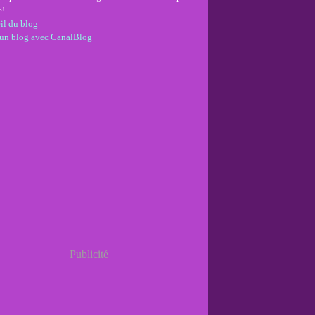
e!
il du blog
 un blog avec CanalBlog
Publicité