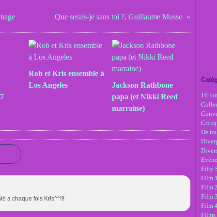
rnage
Que serais-je sans toi ?, Guillaume Musso
Rob et Kris ensemble à
Catég
Los Angeles
Jackson Rathbone
16 lu
17
papa (et Nikki Reed
Colle
marraine)
Conve
Critiq
De tou
Diver
Diver
Evèn
Fifty
Film 1
Film 
Film 3
hié a chaque fois Kris^^!!!
Film 
Films 