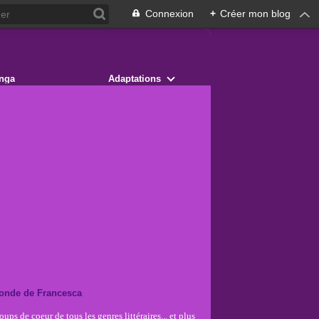
Connexion
+
Créer mon blog
nga
Adaptations
onde de Francesca
ups de coeur de tous les genres littéraires... et plus