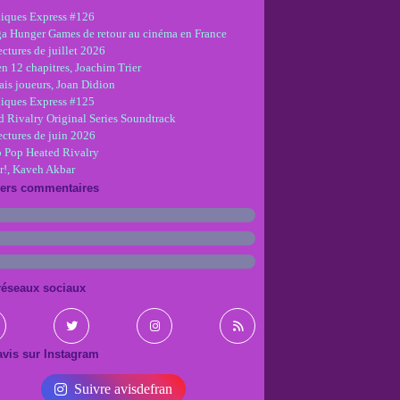
iques Express #126
ga Hunger Games de retour au cinéma en France
ctures de juillet 2026
en 12 chapitres, Joachim Trier
is joueurs, Joan Didion
iques Express #125
d Rivalry Original Series Soundtrack
ectures de juin 2026
 Pop Heated Rivalry
r!, Kaveh Akbar
iers commentaires
réseaux sociaux
vis sur Instagram
Suivre avisdefran