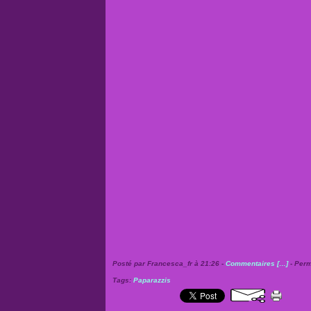
Posté par Francesca_fr à 21:26 -
Commentaires [
…
]
- Perm
Tags:
Paparazzis