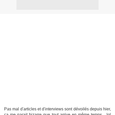
Pas mal d'articles et d'interviews sont dévoilés depuis hier,
ça me parait bizarre que tout arrive en même temps... lol