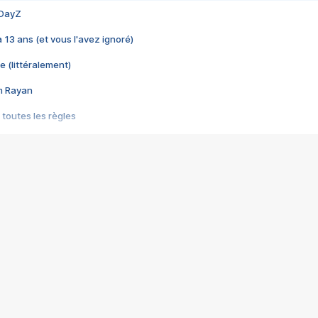
 DayZ
 a 13 ans (et vous l'avez ignoré)
e (littéralement)
im Rayan
 toutes les règles
s les jeux vidéo
us choquant de Rockstar ? - Le scandale BULLY
e plus moche de Steam
du RÊVE tourne au CAUCHEMAR
pendant 8 heures
it… à tort
umiliés par un jeu vidéo