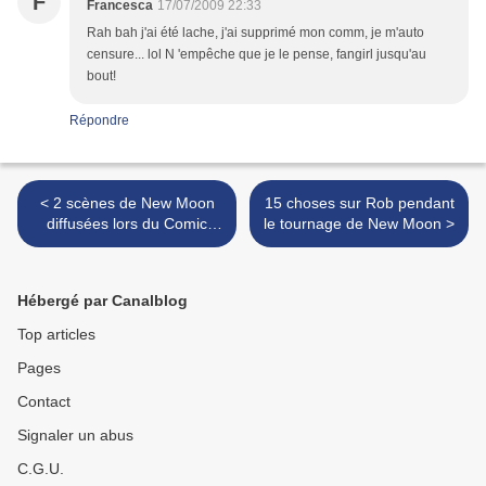
F
Francesca
17/07/2009 22:33
Rah bah j'ai été lache, j'ai supprimé mon comm, je m'auto
censure... lol N 'empêche que je le pense, fangirl jusqu'au
bout!
Répondre
< 2 scènes de New Moon
15 choses sur Rob pendant
diffusées lors du Comic
le tournage de New Moon >
Con!
Hébergé par Canalblog
Top articles
Pages
Contact
Signaler un abus
C.G.U.