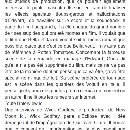
aux studios de production, que ça pourrait également
intéresser le public masculin. Ils sont en train de finaliser
les effects spéciaux (loups-garous et hallucinations
d'Edward), de travailler sur le score et la soundtrack. Il
parle du film Facepunch, il a été choqué du grand nombre
de titres stupides qui ont été montés en film, il voulait que
le film que Bella et Jacob voient soit le moins romantique
possible, parce que c'est ce que Bella veut. Il n'y aura pas
de référence à Rotten Tomatoes. Concernant la fameuse
scène de la demande en mariage d'Edward, Chris dit
qu'elle n'a pas été supprimée du film, mais ça ne va pas
être de la manière dont on pense que ça va être, ça va être
spécial (je m'inquiète lol). Sa scène préférée de tournage
est la scène dans les quartiers des Volturi en Italie. Il
pense qu'il y aura des photos promo d'eux à un moment ou
un autre. Il ne lit pas les rumeurs sur Internet.
Toute l'interview
ici
Une interview de Wyck Godfrey, le producteur de New
Moon
ici
. Wick Godfrey parle d'Eclipse avec l'idée
dérangeant de l'imprégnation de Quil avec Claire. Il trouve
que le concept de l'imprégnation est la plus magnifique