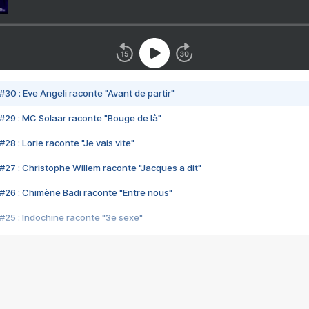
#30 : Eve Angeli raconte "Avant de partir"
#29 : MC Solaar raconte "Bouge de là"
28 : Lorie raconte "Je vais vite"
#27 : Christophe Willem raconte "Jacques a dit"
#26 : Chimène Badi raconte "Entre nous"
#25 : Indochine raconte "3e sexe"
#24 : Zaho raconte "C'est chelou"
#23 : Patrick Bruel raconte "Au café des délices"
#22 : Kyo raconte "Le chemin"