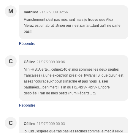
M
mathilde
21/07/2009 02:56
Franchement c'est pas méchant mais je trouve que Alex
Meraz est un abruti.Sinon oui il est parfait...tant qu'il ne parle
pas!!
Répondre
C
Céliine
21/07/2009 00:06
Mini-HS: Alerte... celine140 et moi sommes les deux seules
françaises (à une exception près) de Twifans! Si quelqu'un est
assez "courageux" pour s'inscrire et pas nous laisser
paumées... ben mercii! Fin du HS.<br /> <br /> Encore
désolée Fran de mes petits (hum!) écarts... :S
Répondre
C
Céliine
21/07/2009 00:03
lol Ok! J'espère que t'as pas les racines comme le mec à Nikki