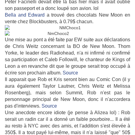
Peter Facinelli devait être là bas hier mais il avait oublié
son passeport et a donc loupé son avion. lol
Bella and Edward
a trouvé des chocolats New Moon en
vente chez Blockbusters, à 0.79$ chacun.
Une mise au pont a été faite par EW suite aux déclarations
de Chris Weitz concernant la BO de New Moon. Thom
Yorke, le leader des Radiohead, n'a ni infirmé ni confirmé
sa participation et Caleb Followill, le chanteur de Kings of
Leon a en revanche dit que le groupe serait trop occupé à
écrire son prochain album.
Source
Il apparait que Rob et Kris seront bien au Comic Con (il y
aura également Taylor Lautner, Chris Weitz et Melissa
Rosenberg), mais selon Summit, Rob n'est pas le
personnage principal de New Moon, donc il n'accordera
pas d'interviews.
Source
Une anecdote encore idiote (je pense à Alizea lol) : Rob
serait un radin car il a donné un faible pourboire... Il a été
au resto à NYC avec des amis, et l'addition s'est élevée à
350$. Il a tout payé lui-même, mais il n'a laissé "que" 50$