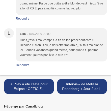
quand même! Parce que quitte à être blonde, vaut mieux l'être
à fond! XD Et pas à moitié comme l'autre...ptdr
Répondre
L
Lisa
21/07/2009 00:00
Oups, j'avais mal compris la fin de ton precedent com !!
Désolée !!! Mon Dieu je dois être trop drôle, j'ai fais ma blonde
lol. Bonnes vacances quand même, pour quand tu partiras
vraiment, j'aurais pas à te le dire !^^
Répondre
< Riley a été casté pour
Interview de Melissa
Eclipse : OFFICIEL!
Rosenberg + Jour 2 de la
visite du tournage >
Hébergé par Canalblog