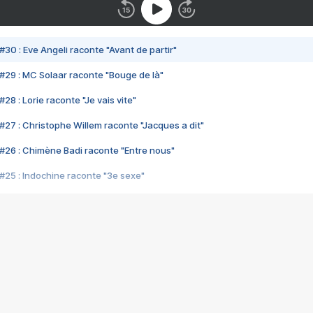
#30 : Eve Angeli raconte "Avant de partir"
#29 : MC Solaar raconte "Bouge de là"
28 : Lorie raconte "Je vais vite"
#27 : Christophe Willem raconte "Jacques a dit"
#26 : Chimène Badi raconte "Entre nous"
#25 : Indochine raconte "3e sexe"
#24 : Zaho raconte "C'est chelou"
#23 : Patrick Bruel raconte "Au café des délices"
#22 : Kyo raconte "Le chemin"
#21 : Nolwenn Leroy raconte "Cassé"
#20 : Patrick Hernandez raconte "Born to be alive"