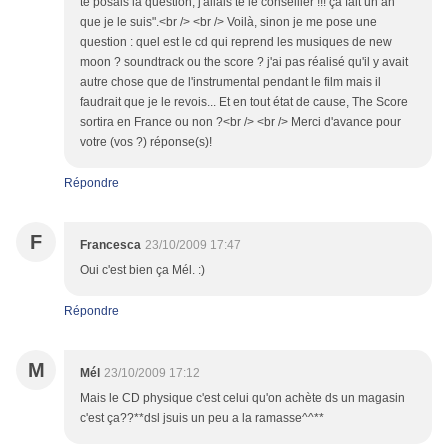
te posais la question, j'allais te le conseiller !!! ça fait un an
que je le suis".<br /> <br /> Voilà, sinon je me pose une
question : quel est le cd qui reprend les musiques de new
moon ? soundtrack ou the score ? j'ai pas réalisé qu'il y avait
autre chose que de l'instrumental pendant le film mais il
faudrait que je le revois... Et en tout état de cause, The Score
sortira en France ou non ?<br /> <br /> Merci d'avance pour
votre (vos ?) réponse(s)!
Répondre
F
Francesca
23/10/2009 17:47
Oui c'est bien ça Mél. :)
Répondre
M
Mél
23/10/2009 17:12
Mais le CD physique c'est celui qu'on achète ds un magasin
c'est ça??**dsl jsuis un peu a la ramasse^^**