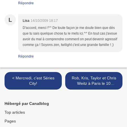
Répondre
L
Lisa
14/10/2009 18:17
D'accord, merci !^^ De toute façon je me doute bien que dès
que tu sais quelque chose tu le mets ici.^^ En tout cas j'avoue
avoir du mal à comprendre comment on peut devenir agressif
comme ça ! Soyons zen, twilight c'est une grande famille ! ;)
Répondre
< Mercredi, c'est Séries
Rob, Kris, Taylor et Chris
City!
Weitz à Paris le 10
novembre! >
Hébergé par Canalblog
Top articles
Pages