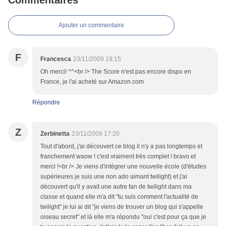
Commentaires
Ajouter un commentaire
F
Francesca
23/11/2009 19:15
Oh merci! ^^<br /> The Score n'est pas encore dispo en
France, je l'ai acheté sur Amazon.com
Répondre
Z
Zerbinetta
23/11/2009 17:20
Tout d'abord, j'ai découvert ce blog il n'y a pas longtemps et
franchement waow ! c'est vraiment très complet ! bravo et
merci !<br /> Je viens d'intégrer une nouvelle école (d'études
supérieures je suis une non ado aimant twilight) et j'ai
découvert qu'il y avait une autre fan de twilight dans ma
classe et quand elle m'a dit "tu suis comment l'actualité de
twilight" je lui ai dit "je viens de trouver un blog qui s'appelle
oiseau secret" et là elle m'a répondu "oui c'est pour ça que je