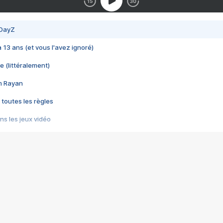
 DayZ
 a 13 ans (et vous l'avez ignoré)
e (littéralement)
im Rayan
 toutes les règles
s les jeux vidéo
us choquant de Rockstar ? - Le scandale BULLY
e plus moche de Steam
du RÊVE tourne au CAUCHEMAR
pendant 8 heures
it… à tort