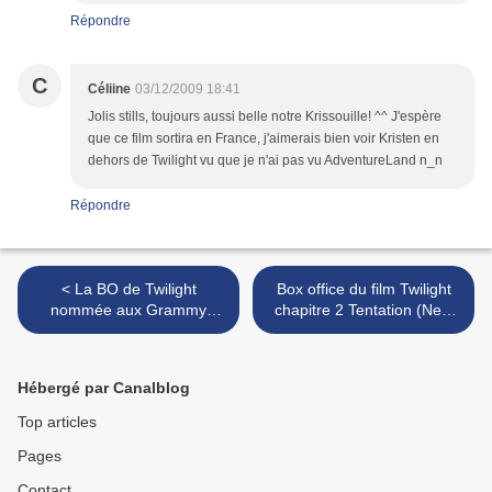
Répondre
C
Céliine
03/12/2009 18:41
Jolis stills, toujours aussi belle notre Krissouille! ^^ J'espère
que ce film sortira en France, j'aimerais bien voir Kristen en
dehors de Twilight vu que je n'ai pas vu AdventureLand n_n
Répondre
< La BO de Twilight
Box office du film Twilight
nommée aux Grammy
chapitre 2 Tentation (New
Awards 2010
Moon) en France >
Hébergé par Canalblog
Top articles
Pages
Contact