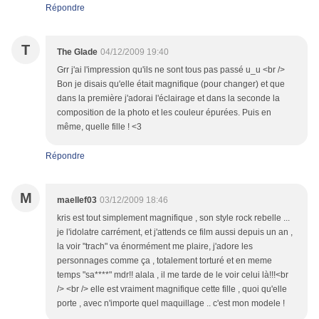
Répondre
T
The Glade
04/12/2009 19:40
Grr j'ai l'impression qu'ils ne sont tous pas passé u_u <br />
Bon je disais qu'elle était magnifique (pour changer) et que
dans la première j'adorai l'éclairage et dans la seconde la
composition de la photo et les couleur épurées. Puis en
même, quelle fille ! <3
Répondre
M
maellef03
03/12/2009 18:46
kris est tout simplement magnifique , son style rock rebelle ...
je l'idolatre carrément, et j'attends ce film aussi depuis un an ,
la voir "trach" va énormément me plaire, j'adore les
personnages comme ça , totalement torturé et en meme
temps "sa****" mdr!! alala , il me tarde de le voir celui là!!!<br
/> <br /> elle est vraiment magnifique cette fille , quoi qu'elle
porte , avec n'importe quel maquillage .. c'est mon modele !