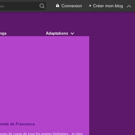
Connexion
+
Créer mon blog
nga
Adaptations
onde de Francesca
ups de coeur de tous les genres littéraires... et plus