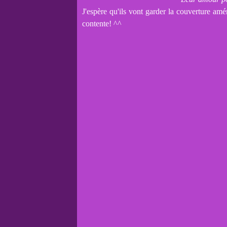
J'espère qu'ils vont garder la couverture améri
contente! ^^