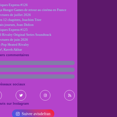
iques Express #126
ga Hunger Games de retour au cinéma en France
ctures de juillet 2026
en 12 chapitres, Joachim Trier
is joueurs, Joan Didion
iques Express #125
d Rivalry Original Series Soundtrack
ectures de juin 2026
 Pop Heated Rivalry
r!, Kaveh Akbar
iers commentaires
réseaux sociaux
vis sur Instagram
Suivre avisdefran