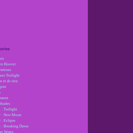
ories
nes
en Hoover
ntions
ues Twilight
t et de rien
gent
s
ement
 Shades
 : Twilight
2 : New Moon
 : Eclipse
4 : Breaking Dawn
et Séries