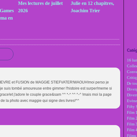
Mes lectures de juillet
Julie en 12 chapitres,
 Games
2026
Joachim Trier
éma en
Catég
16 lu
Colle
Conve
Critiq
ON-FIEVRE et FUSION de MAGGIE STIEFVATER!WAOUH!moi perso je
De tou
 je suis tombé amoureuse entre gimmer l'histoire est surper!meme si
Diver
ut grace!et j'adore le couple grace&sam ^^ *-* ^^ ^-^ !mais moi la page
Diver
de la photo avec maggie qui signe des livres!^^
Evèn
Fifty
Film 1
Film 
Film 3
Film 
Films 