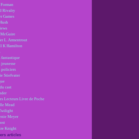
 Forman
d Rivalry
r Games
Hush
views
 McGuire
er L. Armentrout
ll K Hamilton
s
 fantastique
s jeunesse
 policiers
e Stiefvater
que
du cast
nder
es Lecteurs Livre de Poche
lle Mead
Twilight
enie Meyer
ost
re Knight
ers articles