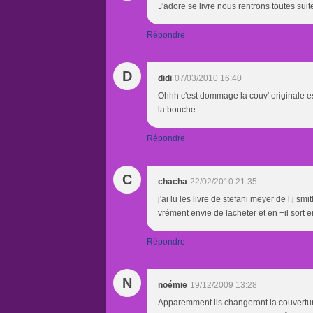
J'adore se livre nous rentrons toutes su
Répondre
D
didi
07/03/2010 16:40
Ohhh c'est dommage la couv' originale est 
la bouche...
Répondre
C
chacha
22/02/2010 21:35
j'ai lu les livre de stefani meyer de l.j sm
vrément envie de lacheter et en +il sort en 
Répondre
N
noémie
19/12/2009 13:28
Apparemment ils changeront la couverture 