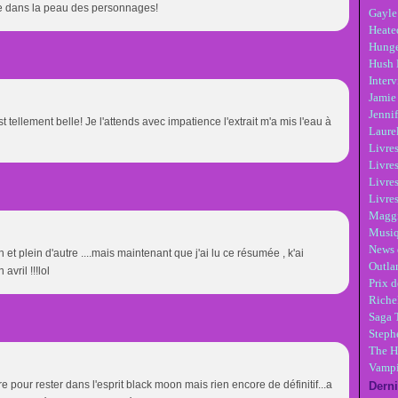
ite dans la peau des personnages!
Gayle
Heate
Hunge
Hush 
Inter
Jamie
Jennif
tellement belle! Je l'attends avec impatience l'extrait m'a mis l'eau à
Laure
Livre
Livres
Livre
Livres
Maggi
Musi
News 
ith et plein d'autre ....mais maintenant que j'ai lu ce résumée , k'ai
Outla
avril !!!lol
Prix d
Riche
Saga 
Steph
The H
Vampi
pour rester dans l'esprit black moon mais rien encore de définitif...a
Derni