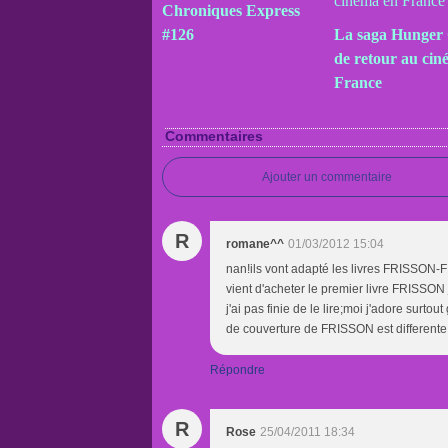
Chroniques Express
#126
La saga Hunger
de retour au cin
France
Commentaires
Ajouter un commentaire
R
romane^^
01/03/2012 15:04
nan!ils vont adapté les livres FRISS
vient d'acheter le premier livre FRISSON
j'ai pas finie de le lire;moi j'adore surto
de couverture de FRISSON est differente 
Répondre
R
Rose
25/04/2011 18:34