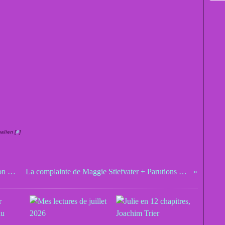
alien [
#
]
Essais costumes de Nikki, Ashley et Jackson pour Twilight
La complainte de Maggie Stiefvater + Parutions 2010 Hachette