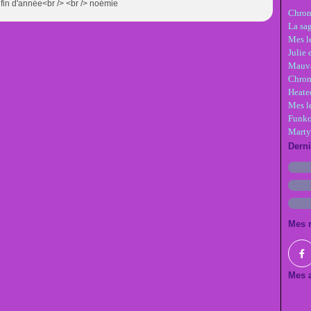
e fin d'année<br /> <br /> noémie
Chron
La sa
Mes le
Julie 
Mauva
Chron
Heate
Mes l
Funko
Marty
Dern
Mes 
Mes a