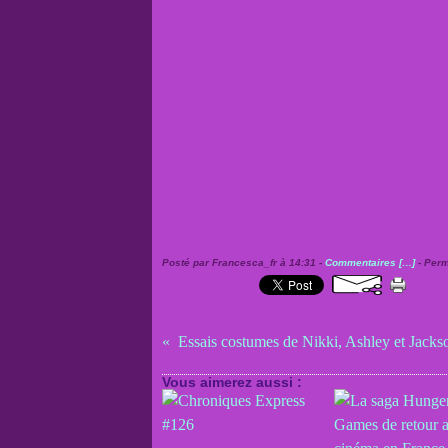
Posté par Francesca_fr à 14:31 -
Commentaires [
…
]
- Perm
Vous aimerez aussi :