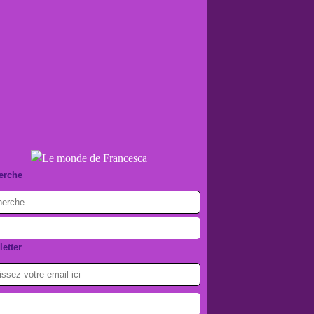
erche
etter