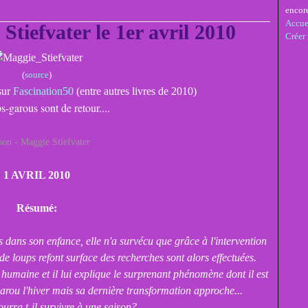
encor
Accue
Stiefvater le 1er avril 2010
Créer
(
source
)
 sur
Fascination50
(entre autres livres de 2010)
s-garous sont de retour....
son - Maggie Stiefvater
1 AVRIL 2010
Résumé:
dans son enfance, elle n'a survécu que grâce à l'intervention
 de loups refont surface des recherches sont alors effectuées.
 humaine et il lui explique le surprenant phénomène dont il est
-garou l'hiver mais sa dernière transformation approche...
rra t-il survivre à une saison?