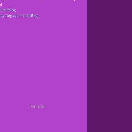
e!
il du blog
 un blog avec CanalBlog
Publicité