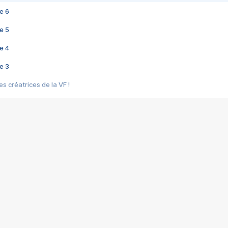
e 6
e 5
e 4
e 3
s créatrices de la VF !
e 2
e 1
e Mektoub My Love arrive enfin ! Rencontre avec Shaïn Boumedine et Sal
i : après Toni en famille
elle réalise le bouleversant Dites lui que je l'aime
ais ! Rencontre autour de Vie privée de Rebecca Zlotowski
 de Marguerite, Grave... Rencontre avec Ella Rumpf