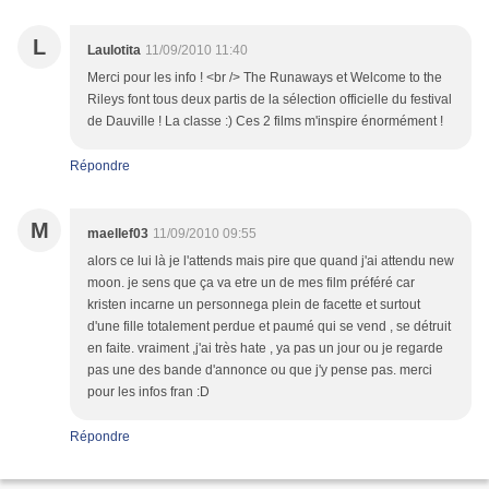
L
Laulotita
11/09/2010 11:40
Merci pour les info ! <br /> The Runaways et Welcome to the
Rileys font tous deux partis de la sélection officielle du festival
de Dauville ! La classe :) Ces 2 films m'inspire énormément !
Répondre
M
maellef03
11/09/2010 09:55
alors ce lui là je l'attends mais pire que quand j'ai attendu new
moon. je sens que ça va etre un de mes film préféré car
kristen incarne un personnega plein de facette et surtout
d'une fille totalement perdue et paumé qui se vend , se détruit
en faite. vraiment ,j'ai très hate , ya pas un jour ou je regarde
pas une des bande d'annonce ou que j'y pense pas. merci
pour les infos fran :D
Répondre