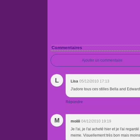
Commentaires
Ajouter un commentaire
L
Lisa
05/12/2010 17:13
J'adore tous ces stilles Bella and Edward,
Répondre
M
moiiii
04/12/2010 19:19
Je l'ai, je l'ai acheté hier et je l'ai rega
meme. Visuellement très bon mais moin