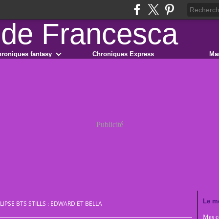
roniques fantasy
Chroniques Express
Ma
Publicité
Le m
LIPSE BTS STILLS : EDWARD ET BELLA
Mes co