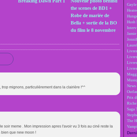
Breaking Dawn Part 1
Nouvelle photo behind
Gayle
the scenes de BD1 +
Heate
Robe de mariée de
Hunge
Hush 
Bella + sortie de la BO
Inter
du film le 8 novembre
Jamie
Jennif
Laure
Livre
Livres
Livre
Livres
Maggi
Musi
News 
 trop mignons, particulièrement dans la clairière !^^
Outla
Prix d
Riche
Saga 
Steph
The H
rdé le soir meme . Mon impression apres l'avoir vu 3 fois au ciné reste la
Vampi
s bien que new moon !
Derni