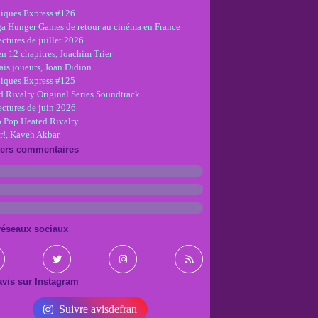
iques Express #126
ga Hunger Games de retour au cinéma en France
ctures de juillet 2026
en 12 chapitres, Joachim Trier
is joueurs, Joan Didion
iques Express #125
d Rivalry Original Series Soundtrack
ectures de juin 2026
 Pop Heated Rivalry
r!, Kaveh Akbar
iers commentaires
réseaux sociaux
vis sur Instagram
Suivre avisdefran