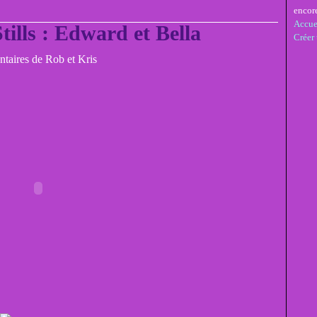
encor
Accue
tills : Edward et Bella
Créer
taires de Rob et Kris