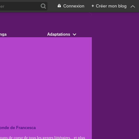
Connexion
+
Créer mon blog
nga
Adaptations
onde de Francesca
ups de coeur de tous les genres littéraires... et plus