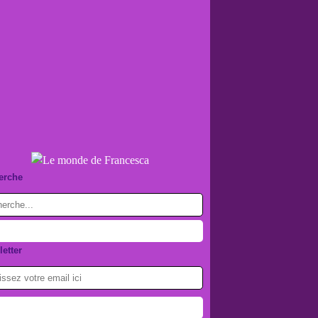
erche
etter