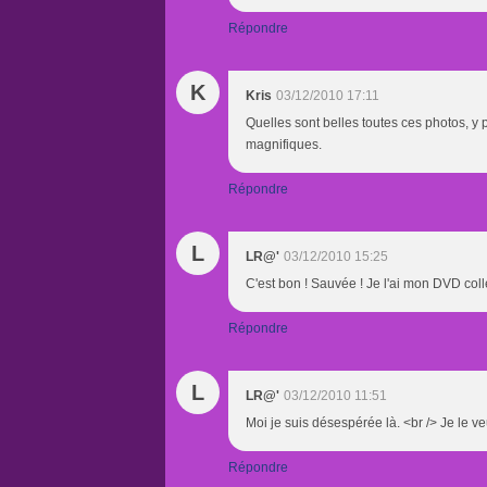
Répondre
K
Kris
03/12/2010 17:11
Quelles sont belles toutes ces photos, y p
magnifiques.
Répondre
L
LR@'
03/12/2010 15:25
C'est bon ! Sauvée ! Je l'ai mon DVD coll
Répondre
L
LR@'
03/12/2010 11:51
Moi je suis désespérée là. <br /> Je le veu
Répondre