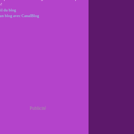
e!
il du blog
 un blog avec CanalBlog
Publicité