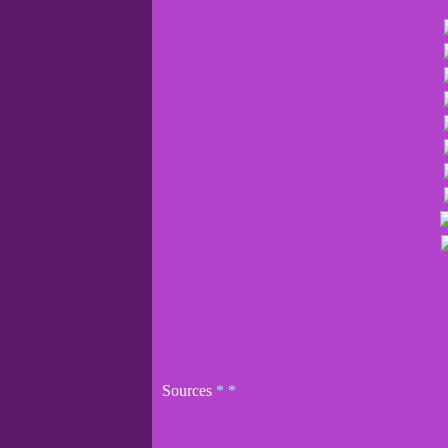
Sources
*
*