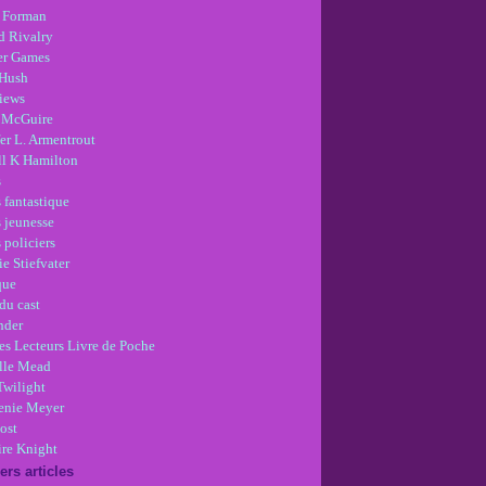
 Forman
d Rivalry
r Games
Hush
views
 McGuire
er L. Armentrout
ll K Hamilton
s
 fantastique
s jeunesse
 policiers
e Stiefvater
que
du cast
nder
es Lecteurs Livre de Poche
lle Mead
Twilight
enie Meyer
ost
re Knight
ers articles