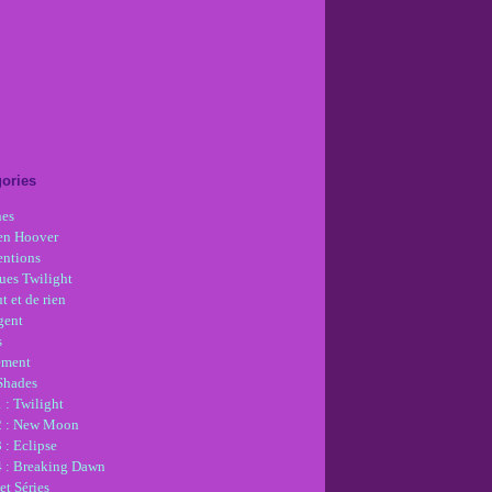
ories
nes
en Hoover
ntions
ues Twilight
t et de rien
gent
s
ement
 Shades
 : Twilight
2 : New Moon
 : Eclipse
4 : Breaking Dawn
et Séries