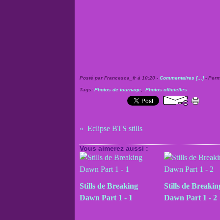
Posté par Francesca_fr à 10:20 -
Commentaires [
…
]
- Perm
Tags:
Photos de tournage
,
Photos officielles
Eclipse BTS stills
Vous aimerez aussi :
Stills de Breaking
Stills de Breakin
Dawn Part 1 - 1
Dawn Part 1 - 2