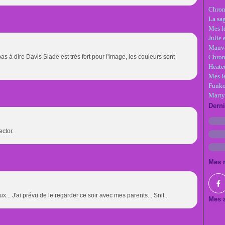
Chron
La sa
Mes le
Julie 
Mauva
as à dire Davis Slade est très fort pour l'image, les couleurs sont
Chron
Heate
Mes l
Funko
Marty
Dern
ector.
Mes 
x... J'ai prévu de le regarder ce soir avec mes parents... Snif...
Mes a