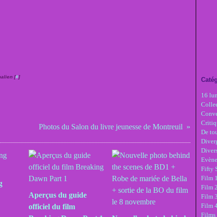
alien [
#
]
Catég
16 lu
Colle
Conve
Critiq
Photos du Salon du livre jeunesse de Montreuil
De tou
Diver
Diver
Evèn
Fifty
Film 1
g
Film 
Aperçus du guide
Film 3
Film 
officiel du film
Films 