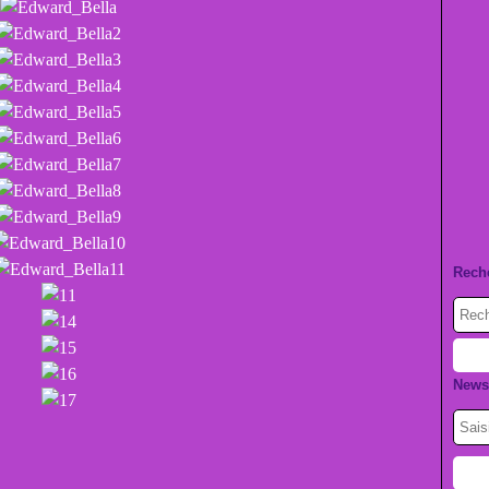
Rech
Newsl