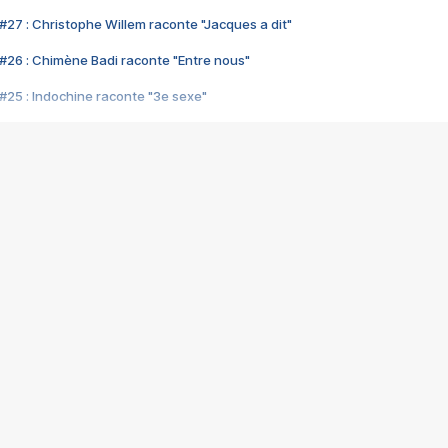
#27 : Christophe Willem raconte "Jacques a dit"
#26 : Chimène Badi raconte "Entre nous"
#25 : Indochine raconte "3e sexe"
#24 : Zaho raconte "C'est chelou"
#23 : Patrick Bruel raconte "Au café des délices"
#22 : Kyo raconte "Le chemin"
#21 : Nolwenn Leroy raconte "Cassé"
#20 : Patrick Hernandez raconte "Born to be alive"
#19 : Lorie raconte "Près de moi"
#18 : Michael Jones raconte "A nos actes manqués" (avec Jean-Jacque
#17 : Khaled raconte "Aïcha"
#16 : Corneille raconte "Parce qu'on vient de loin"