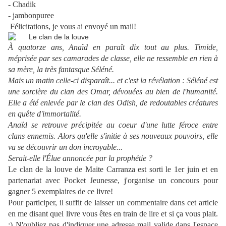
- Chadik
- jambonpuree
Félicitations, je vous ai envoyé un mail!
À quatorze ans, Anaïd en paraît dix tout au plus. Timide,
méprisée par ses camarades de classe, elle ne ressemble en rien à
sa mère, la très fantasque Séléné.
Mais un matin celle-ci disparaît... et c'est la révélation : Séléné est
une sorcière du clan des Omar, dévouées au bien de l'humanité.
Elle a été enlevée par le clan des Odish, de redoutables créatures
en quête d'immortalité.
Anaïd se retrouve précipitée au coeur d'une lutte féroce entre
clans ennemis. Alors qu'elle s'initie à ses nouveaux pouvoirs, elle
va se découvrir un don incroyable...
Serait-elle l'Élue annoncée par la prophétie ?
Le clan de la louve de Maite Carranza est sorti le 1er juin et en
partenariat avec Pocket Jeunesse, j'organise un concours pour
gagner 5 exemplaires de ce livre!
Pour participer, il suffit de laisser un commentaire dans cet article
en me disant quel livre vous êtes en train de lire et si ça vous plait.
:) N'oubliez pas d'indiquer une adresse mail valide dans l'espace