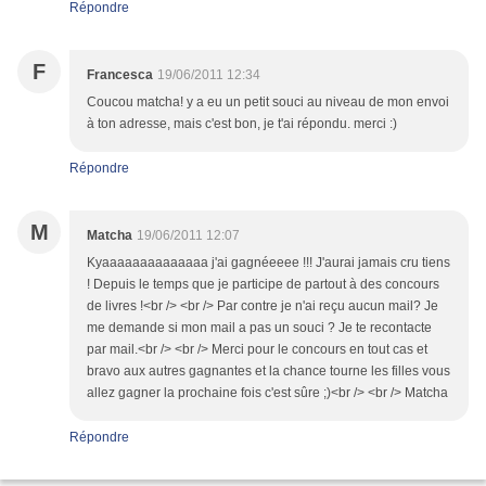
Répondre
F
Francesca
19/06/2011 12:34
Coucou matcha! y a eu un petit souci au niveau de mon envoi
à ton adresse, mais c'est bon, je t'ai répondu. merci :)
Répondre
M
Matcha
19/06/2011 12:07
Kyaaaaaaaaaaaaaa j'ai gagnéeeee !!! J'aurai jamais cru tiens
! Depuis le temps que je participe de partout à des concours
de livres !<br /> <br /> Par contre je n'ai reçu aucun mail? Je
me demande si mon mail a pas un souci ? Je te recontacte
par mail.<br /> <br /> Merci pour le concours en tout cas et
bravo aux autres gagnantes et la chance tourne les filles vous
allez gagner la prochaine fois c'est sûre ;)<br /> <br /> Matcha
Répondre