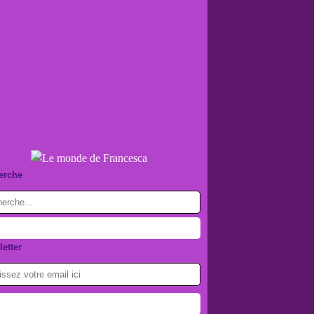
erche
etter