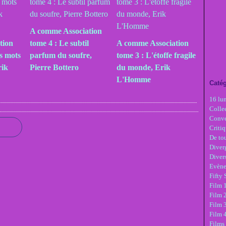
A comme Association
tion
tome 4 : Le subtil
A comme Association
es mots
parfum du soufre,
tome 3 : L'étoffe fragile
rik
Pierre Bottero
du monde, Erik
L'Homme
Catég
16 lu
Colle
Conve
Critiq
De tou
Diver
Diver
Evèn
Fifty
Film 1
Film 
Film 3
Film 
Films 