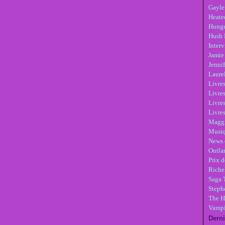
Gayle
Heate
Hunge
Hush 
Inter
Jamie
Jennif
Laure
Livre
Livres
Livre
Livres
Maggi
Musi
News 
Outla
Prix d
Riche
Saga 
Steph
The H
Vampi
Derni