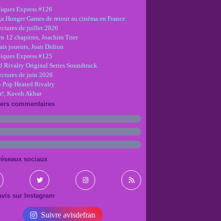
iques Express #126
ga Hunger Games de retour au cinéma en France
ctures de juillet 2026
en 12 chapitres, Joachim Trier
is joueurs, Joan Didion
iques Express #125
d Rivalry Original Series Soundtrack
ectures de juin 2026
 Pop Heated Rivalry
r!, Kaveh Akbar
iers commentaires
réseaux sociaux
vis sur Instagram
Suivre avisdefran