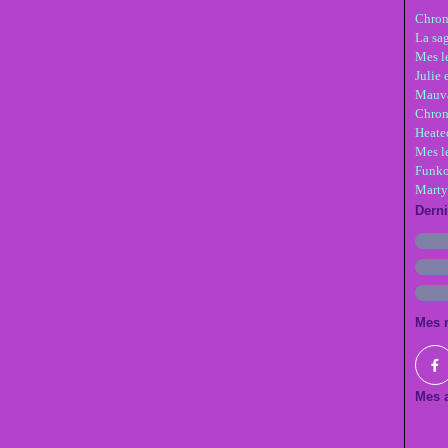
Chron
La sa
Mes le
Julie 
Mauva
Chron
Heate
Mes l
Funko
Marty
Dern
Mes 
Mes a