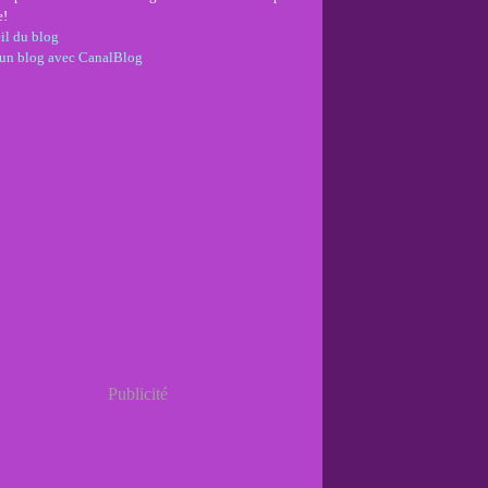
e!
il du blog
 un blog avec CanalBlog
Publicité