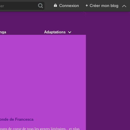
Connexion
+
Créer mon blog
nga
Adaptations
onde de Francesca
ups de coeur de tous les genres littéraires... et plus