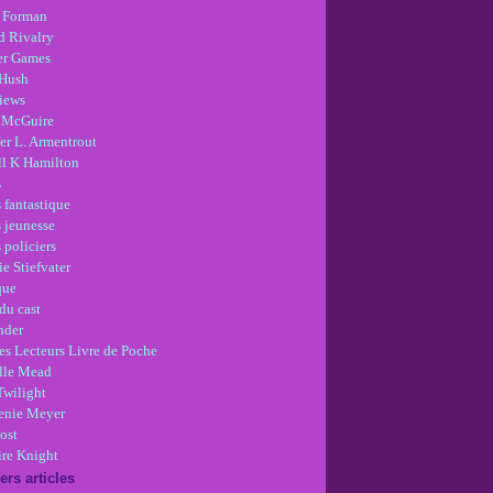
 Forman
d Rivalry
r Games
Hush
views
 McGuire
er L. Armentrout
ll K Hamilton
s
 fantastique
s jeunesse
 policiers
e Stiefvater
que
du cast
nder
es Lecteurs Livre de Poche
lle Mead
Twilight
enie Meyer
ost
re Knight
ers articles