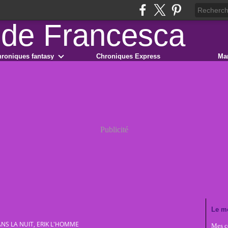
roniques fantasy
Chroniques Express
Ma
Publicité
Le m
NS LA NUIT, ERIK L'HOMME
Mes co