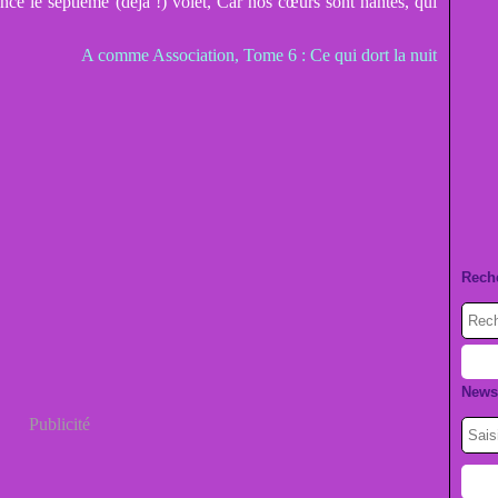
nce le septième (déjà !) volet, Car nos cœurs sont hantés, qui
A comme Association, Tome 6 : Ce qui dort la nuit
Rech
Newsl
Publicité