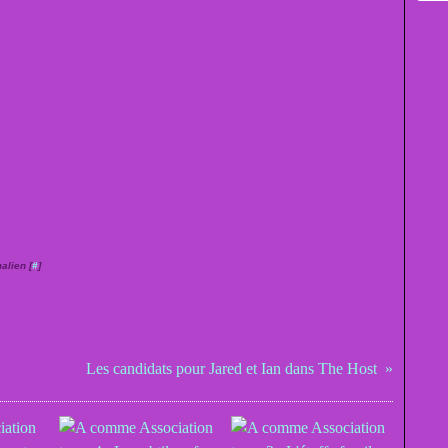
alien [
#
]
Les candidats pour Jared et Ian dans The Host