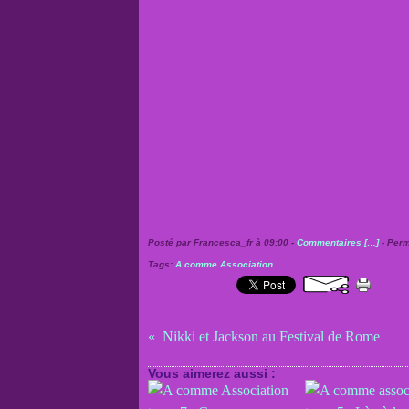
Posté par Francesca_fr à 09:00 -
Commentaires [
…
]
- Perm
Tags:
A comme Association
Nikki et Jackson au Festival de Rome
Vous aimerez aussi :