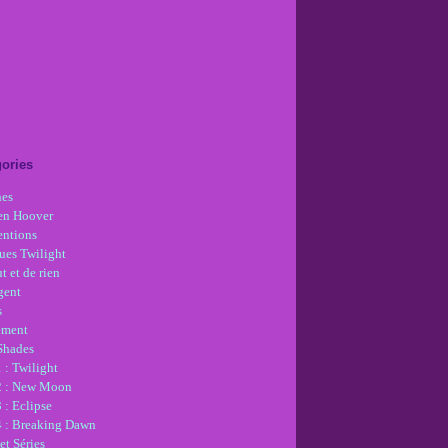
ories
nes
en Hoover
ntions
ues Twilight
t et de rien
gent
s
ement
 Shades
 : Twilight
2 : New Moon
 : Eclipse
4 : Breaking Dawn
et Séries