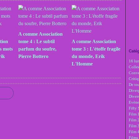
A comme Association
tion
tome 4 : Le subtil
A comme Association
es mots
parfum du soufre,
tome 3 : L'étoffe fragile
Catég
rik
Pierre Bottero
du monde, Erik
16 lu
L'Homme
Colle
Conve
Critiq
De tou
Diver
Diver
Evèn
Fifty
Film 1
Film 
Film 3
Film 
Films 