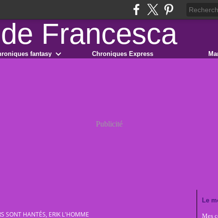
roniques fantasy
Chroniques Express
Ma
Publicité
Le m
S SONT HANTÉS, ERIK L'HOMME
Mes co