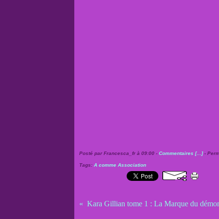
Posté par Francesca_fr à 09:00 -
Commentaires [
…
]
- Perm
Tags:
A comme Association