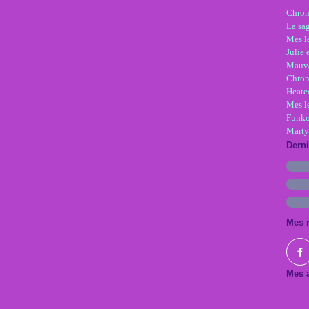
Chron
La sa
Mes le
Julie 
Mauva
Chron
Heate
Mes l
Funko
Marty
Dern
Mes 
Mes a