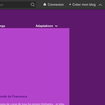
Connexion
+
Créer mon blog
nga
Adaptations
onde de Francesca
ups de coeur de tous les genres littéraires... et plus