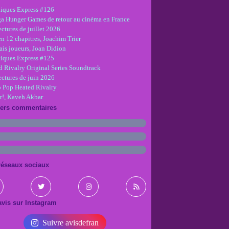
iques Express #126
ga Hunger Games de retour au cinéma en France
ctures de juillet 2026
en 12 chapitres, Joachim Trier
is joueurs, Joan Didion
iques Express #125
d Rivalry Original Series Soundtrack
ectures de juin 2026
 Pop Heated Rivalry
r!, Kaveh Akbar
iers commentaires
réseaux sociaux
vis sur Instagram
Suivre avisdefran