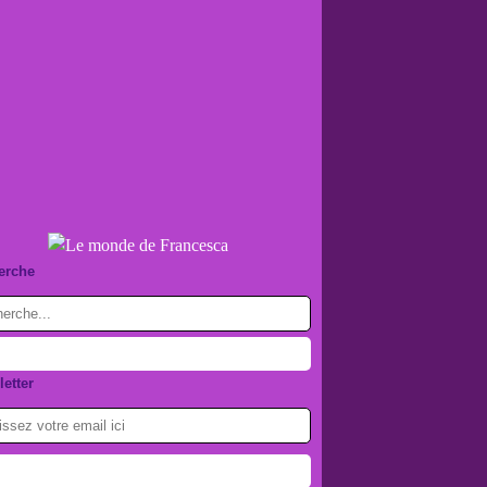
erche
etter