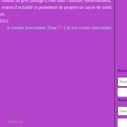
connait un gros passage à vide dans l’histoire. Heureusement,
restent d’actualité et permettent de projeter un rayon de soleil
bre.
 2012.
A comme Association Tome 7 : Car nos coeurs sont hantés
Rech
Newsl
Publicité