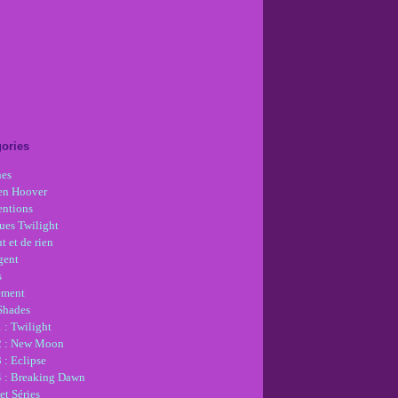
ories
nes
en Hoover
ntions
ues Twilight
t et de rien
gent
s
ement
 Shades
 : Twilight
2 : New Moon
 : Eclipse
4 : Breaking Dawn
et Séries