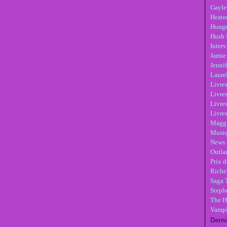
Gayle
Heate
Hunge
Hush 
Inter
Jamie
Jennif
Laure
Livre
Livres
Livre
Livres
Maggi
Musi
News 
Outla
Prix d
Riche
Saga 
Steph
The H
Vampi
Derni