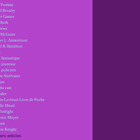
 Forman
d Rivalry
r Games
Hush
views
 McGuire
er L. Armentrout
ll K Hamilton
s
 fantastique
s jeunesse
 policiers
e Stiefvater
que
du cast
nder
es Lecteurs Livre de Poche
lle Mead
Twilight
enie Meyer
ost
re Knight
ers articles