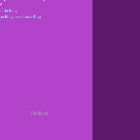
e!
il du blog
 un blog avec CanalBlog
Publicité