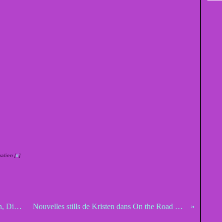
alien [
#
]
Kara Gillian tome 1 : La Marque du démon, Diana Rowland
Nouvelles stills de Kristen dans On the Road + Site officiel