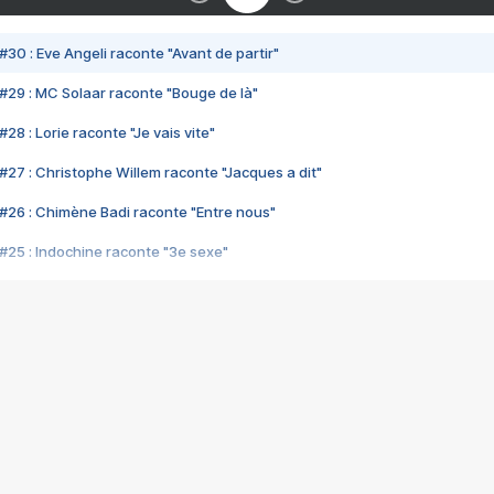
#30 : Eve Angeli raconte "Avant de partir"
#29 : MC Solaar raconte "Bouge de là"
28 : Lorie raconte "Je vais vite"
#27 : Christophe Willem raconte "Jacques a dit"
#26 : Chimène Badi raconte "Entre nous"
#25 : Indochine raconte "3e sexe"
#24 : Zaho raconte "C'est chelou"
#23 : Patrick Bruel raconte "Au café des délices"
#22 : Kyo raconte "Le chemin"
#21 : Nolwenn Leroy raconte "Cassé"
#20 : Patrick Hernandez raconte "Born to be alive"
#19 : Lorie raconte "Près de moi"