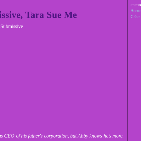
encor
Accue
ssive, Tara Sue Me
Créer
s CEO of his father's corporation, but Abby knows he's more.