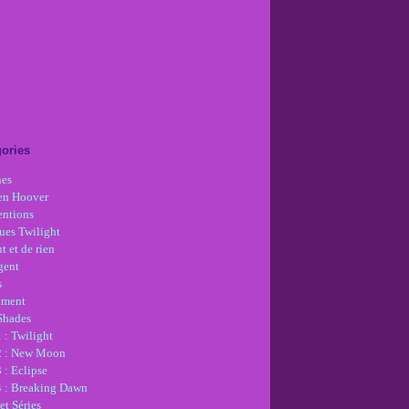
ories
nes
en Hoover
ntions
ues Twilight
t et de rien
gent
s
ement
 Shades
 : Twilight
2 : New Moon
 : Eclipse
4 : Breaking Dawn
et Séries