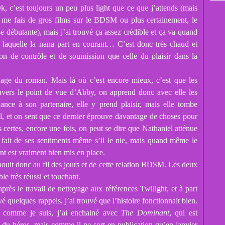
, c’est toujours un peu plus light que ce que j’attends (mais
i me fais de gros films sur le BDSM ou plus certainement, le
 débutante), mais j’ai trouvé ça assez crédible et ça va quand
s laquelle la nana part en courant… C’est donc très chaud et
ion de contrôle et de soumission que celle du plaisir dans la
dage du roman. Mais là où c’est encore mieux, c’est que les
ravers le point de vue d’Abby, on apprend donc avec elle les
nce à son partenaire, elle y prend plaisir, mais elle tombe
, et on sent que ce dernier éprouve davantage de choses pour
 certes, encore une fois, on peut se dire que Nathaniel atténue
ait de ses sentiments même s’il le nie, mais quand même le
t est vraiment bien mis en place.
ouit donc au fil des jours et de cette relation BDSM. Les deux
le très réussi et touchant.
 après le travail de nettoyage aux références Twilight, et à part
vé quelques rappels, j’ai trouvé que l’histoire fonctionnait bien.
te comme je suis, j’ai enchainé avec
The Dominant
, qui est
du héros, mais comme il ne sort en publication qu’en janvier