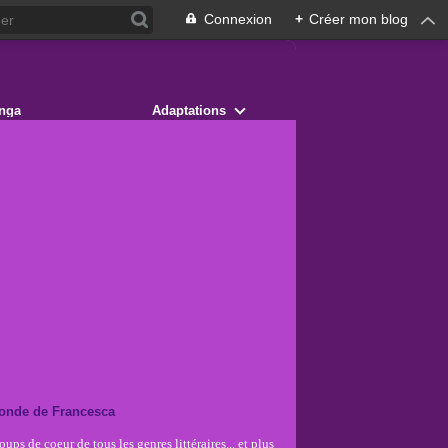
Connexion
+
Créer mon blog
nga
Adaptations
onde de Francesca
ups de coeur de tous les genres littéraires... et plus