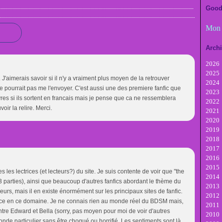
Good
Mon 
Arch
2026
2025
A
. J'aimerais savoir si il n'y a vraiment plus moyen de la retrouver
2024
Ju
D
 pourrait pas me l'envoyer. C'est aussi une des premiere fanfic que
2023
Ju
N
D
s livres si ils sortent en francais mais je pense que ca ne ressemblera
2022
M
Oc
N
D
voir la relire. Merci.
2021
Av
Se
Oc
N
D
2020
M
A
Se
Oc
N
D
2019
Fé
Ju
A
Se
Oc
N
D
2018
Ja
Ju
Ju
A
Se
Oc
N
D
2017
M
Ju
Ju
A
Se
Oc
N
D
2016
Av
M
Ju
Ju
A
Se
Oc
N
D
2015
M
Av
M
Ju
Ju
A
Se
Oc
N
D
 les lectrices (et lecteurs?) du site. Je suis contente de voir que "the
2014
Fé
M
Av
M
Ju
Ju
A
Se
Oc
N
D
es 3 parties), ainsi que beaucoup d'autres fanfics abordant le thème du
2013
Ja
Fé
M
Av
M
Ju
Ju
A
Se
Oc
N
D
lleurs, mais il en existe énormément sur les principaux sites de fanfic.
2012
Ja
Fé
M
Av
M
Ju
Ju
A
Se
Oc
N
D
nce en ce domaine. Je ne connais rien au monde réel du BDSM mais,
2011
Ja
Fé
M
Av
M
Ju
Ju
A
Se
Oc
N
D
 entre Edward et Bella (sorry, pas moyen pour moi de voir d'autres
2010
Ja
Fé
M
Av
M
Ju
Ju
A
Se
Oc
N
D
de particulier sans être choqué ou horrifié. Les sentiments sont là