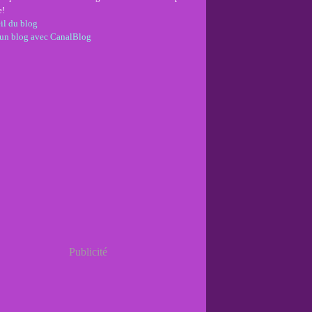
e!
il du blog
 un blog avec CanalBlog
Publicité