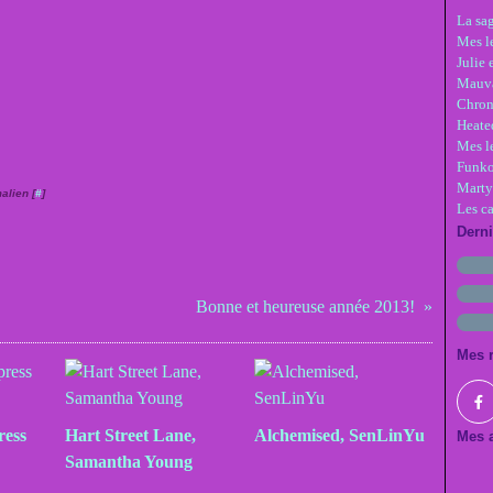
La sa
Mes le
Julie 
Mauva
Chron
Heate
Mes l
Funko
Marty
alien [
#
]
Les c
Dern
Bonne et heureuse année 2013!
Mes 
ress
Hart Street Lane,
Alchemised, SenLinYu
Mes a
Samantha Young