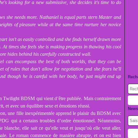
's looking for a new submissive, she decides it's time to do
ws she needs more. Nathaniel is equal parts stern Master and
eights of pleasure while at the same time nurture her novice
t isn't as easily controlled and she finds herself drawn more
At times she feels she is making progress in thawing his cool
ore hides behind his carefully constructed wall.
iel can encompass the best of both worlds, that they can be
et of rules that don't allow for negotiation and she fears he'll
And though he is careful with her body, he just might end up
Rech
tion Twilight BDSM qui vient d’être publiée. Mais contrairement
rit, et avec un équilibre sexe et émotions réussi.
Newsl
on, une fille inexpérimentée apprend le plaisir du BDSM avec
 PDG qui a certains troubles d’ordre émotionnel. Néanmoins,
blanche, elle sait ce qu’elle veut et jusqu’où elle veut aller,
ormale. Le roman commence de manière abrupte, et on est bien