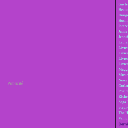
Gayle
Heate
Hunge
Hush 
Inter
Jamie
Jennif
Laure
Livre
Livres
Livre
Livres
Maggi
Musi
News 
Publicité
Outla
Prix d
Riche
Saga 
Steph
The H
Vampi
Derni