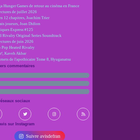
ga Hunger Games de retour au cinéma en France
ctures de juillet 2026
en 12 chapitres, Joachim Trier
is joueurs, Joan Didion
iques Express #125
d Rivalry Original Series Soundtrack
ectures de juin 2026
 Pop Heated Rivalry
r!, Kaveh Akbar
arnets de l'apothicaire Tome 8, Hyuganatsu
iers commentaires
réseaux sociaux
vis sur Instagram
Suivre avisdefran