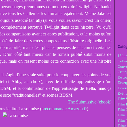
 les personnages prénommés comme ceux de Twilight. Nathaniel
ouve tous les Cullen et les humains également. Même Jake est
 toujours associé (ah ah) (si vous voulez savoir, c’est un chien)
ai complètement retrouvé Twilight dans cette histoire. Vu qu’il
e des comparaisons avant et après publication, et le moins qu’on
 a été de faire de sacrées coupes dans l’histoire originelle. Les
Catég
de majorité, mais c’est plus les pensées de chacun et certaines
es. D’un côté tant mieux car le roman publié subit moins de
16 lu
ue, mais on ressent moins cette connexion avec une histoire
Colle
Conve
Critiq
t il s’agit d’une vraie suite pour le coup, avec les points de vue
De tou
el et Abby, au choix), avec le difficile apprentissage d’un
Diver
 BDSM, et la continuation de l'apprentissage de Bella, mais ça
Diver
Evèn
 de sexe "traditionnelles" et scènes BDSM.
Fifty
The Submissive (ebook)
Film 1
ous le titre La soumise
(
précommande Amazon.fr
)
Film 
Film 3
Film 
Films 