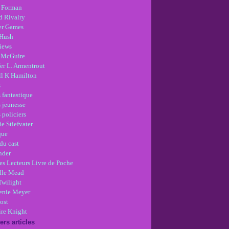
 Forman
d Rivalry
r Games
Hush
views
 McGuire
er L. Armentrout
ll K Hamilton
s
 fantastique
s jeunesse
 policiers
e Stiefvater
que
du cast
nder
es Lecteurs Livre de Poche
lle Mead
Twilight
enie Meyer
ost
re Knight
ers articles