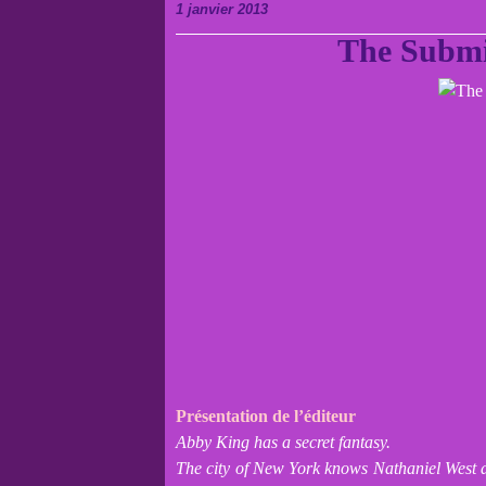
1 janvier 2013
The Submi
Présentation de l’éditeur
Abby King has a secret fantasy.
The city of New York knows Nathaniel West a