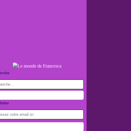
erche
etter