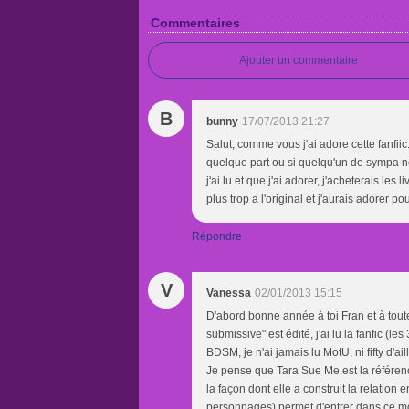
Commentaires
Ajouter un commentaire
B
bunny
17/07/2013 21:27
Salut, comme vous j'ai adore cette fanfiic
quelque part ou si quelqu'un de sympa ne
j'ai lu et que j'ai adorer, j'acheterais le
plus trop a l'original et j'aurais adorer pou
Répondre
V
Vanessa
02/01/2013 15:15
D'abord bonne année à toi Fran et à toutes
submissive" est édité, j'ai lu la fanfic (l
BDSM, je n'ai jamais lu MotU, ni fifty d'ai
Je pense que Tara Sue Me est la référe
la façon dont elle a construit la relation
personnages) permet d'entrer dans ce mon