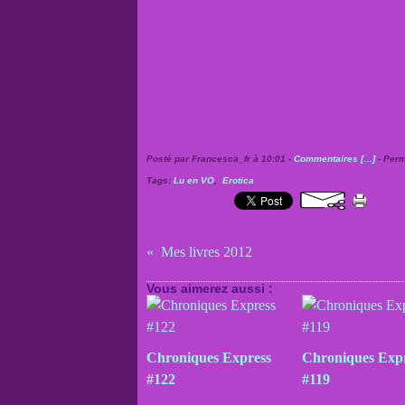
Posté par Francesca_fr à 10:01 -
Commentaires [
…
]
- Perm
Tags:
Lu en VO
,
Erotica
Mes livres 2012
Vous aimerez aussi :
Chroniques Express
Chroniques Exp
#122
#119