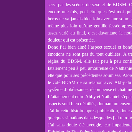
servi par les scènes de sexe et de BDSM. Ok
encore une fois, peut être que c’est moi qu
héros ne va jamais bien loin avec une soumise
même plus loin qu’une gentille fessée aprè
assez varié au final, c’est davantage la not
douleur qui est présentée.
Donc j’ai bien aimé l’aspect sexuel et bon
émotions ne sont pas du tout oubliées. A t
règles du BDSM, elle fait peu à peu confia
fatalement peu à peu amoureuse de Nathaniel
elle que pour ses précédentes soumises. Alors
le côté BDSM de sa relation avec Abby du f
système d’obéissance, récompense et châtimen
L’attachement entre Abby et Nathaniel s’épan
aspects sont bien détaillés, donnant un ensemb
J’ai lu cette histoire après publication, donc
quelques situations dans lesquelles j’ai retrou
J’ai sans doute été aveugle, car impatien
l’histoire de
The Submissive
du point de vue 