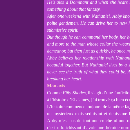
He's also a Dominant and when she hears he
something about that fantasy.
After one weekend with Nathaniel, Abby kno
polite gentlemen. He can drive her to new h
submissive spirit.
But though he can command her body, her hear
and more to the man whose collar she wears. 
demeanor, but then just as quickly, he once m
Abby believes her relationship with Nathan
beautiful together. But Nathaniel lives by a s
never see the truth of what they could be. 
breaking her heart.
Mon avis
Comme
Fifty Shades
, il s’agit d’une fanfic
à l’histoire d’EL James, j’ai trouvé ça bien éc
L’histoire commence toujours de la même faç
un mystérieux mais séduisant et richissime
Abby n’est pas du tout une cruche ni une oie 
c’est rafraichissant d’avoir une héroïne n