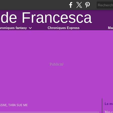
roniques fantasy
Chroniques Express
Ma
Publicité
Le m
SIVE, TARA SUE ME
Mes co