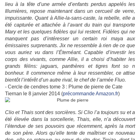
lieu à la tête d’une armée d’enfants perdus appelés les
Illumières, repose maintenant dans un cercueil de verre,
impuissante. Quant à Allie-la-sans-caste, la rebelle, elle a
été capturée et attachée à l’avant du train qui transporte
Mary et les quelques fidèles qui lui restent. Fidèles qui ne
manquent pas d’intéresser un certain roi maya aux
émissaires surprenants. Jix ne ressemble à rien de ce que
vous auriez vu dans l’Éternéant. Capable d’investir les
corps des vivants, comme Allie, il a choisi d’habiter les
grands félins: jaguars, panthères et tigres font so n
bonheur. Il commence même à leur ressembler, ce attise
bientôt l’intérêt d’un autre rival, le chef de l’armée Fluo.
- Cercle de cendres tome 3 : Plume de pierre de Cate
Tiernan le 8 janvier 2014 (
précommande Amazon.fr
)
Clio et Thais sont des sorcières. Si Clio l’a toujours su et a
été élevée dans la sorcellerie, Thais, elle, n’a découvert
l’étendue de ses pouvoirs que récemment, après la mort
de son père. Alors qu’elle tente de maîtriser ce nouveau
don, elle se retrouve au cœur du rite des Treize, dont la