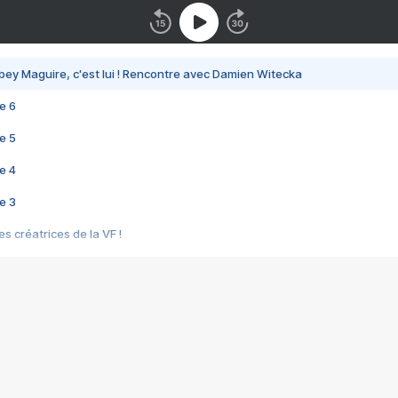
bey Maguire, c'est lui ! Rencontre avec Damien Witecka
e 6
e 5
e 4
e 3
s créatrices de la VF !
e 2
e 1
e Mektoub My Love arrive enfin ! Rencontre avec Shaïn Boumedine et Sal
i : après Toni en famille
elle réalise le bouleversant Dites lui que je l'aime