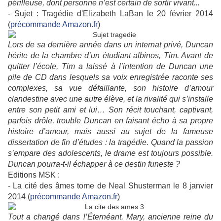
périlleuse, dont personne n’est certain de sortir vivant...
- Sujet : Tragédie d'Elizabeth LaBan le 20 février 2014
(
précommande Amazon.fr
)
Lors de sa dernière année dans un internat privé, Duncan
hérite de la chambre d’un étudiant albinos, Tim. Avant de
quitter l’école, Tim a laissé à l’intention de Duncan une
pile de CD dans lesquels sa voix enregistrée raconte ses
complexes, sa vue défaillante, son histoire d’amour
clandestine avec une autre élève, et la rivalité qui s’installe
entre son petit ami et lui… Son récit touchant, captivant,
parfois drôle, trouble Duncan en faisant écho à sa propre
histoire d’amour, mais aussi au sujet de la fameuse
dissertation de fin d’études : la tragédie. Quand la passion
s’empare des adolescents, le drame est toujours possible.
Duncan pourra-t-il échapper à ce destin funeste ?
Editions MSK :
- La cité des âmes tome de Neal Shusterman le 8 janvier
2014 (
précommande Amazon.fr
)
Tout a changé dans l’Éternéant. Mary, ancienne reine du