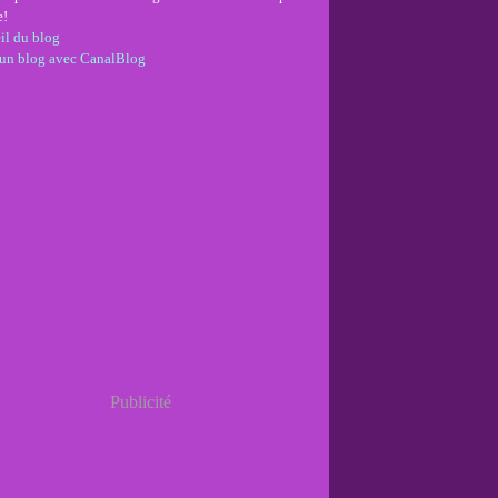
e!
il du blog
 un blog avec CanalBlog
Publicité