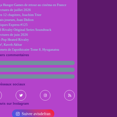
ga Hunger Games de retour au cinéma en France
ctures de juillet 2026
en 12 chapitres, Joachim Trier
is joueurs, Joan Didion
iques Express #125
d Rivalry Original Series Soundtrack
ectures de juin 2026
 Pop Heated Rivalry
r!, Kaveh Akbar
arnets de l'apothicaire Tome 8, Hyuganatsu
iers commentaires
réseaux sociaux
vis sur Instagram
Suivre avisdefran