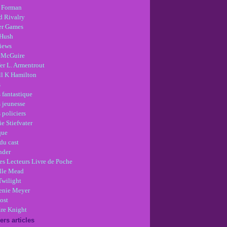
 Forman
d Rivalry
r Games
Hush
views
 McGuire
er L. Armentrout
ll K Hamilton
s
 fantastique
s jeunesse
 policiers
e Stiefvater
que
du cast
nder
es Lecteurs Livre de Poche
lle Mead
Twilight
enie Meyer
ost
re Knight
ers articles