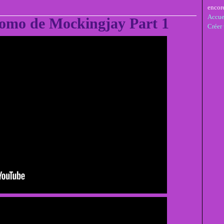
encor
Accue
romo de Mockingjay Part 1
Créer