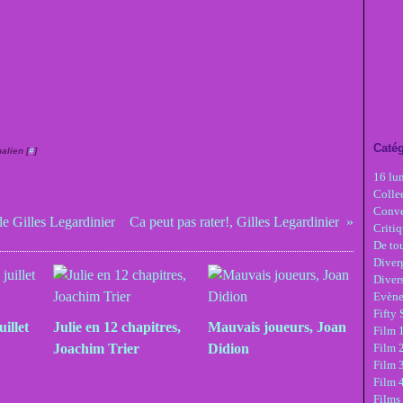
Catég
alien [
#
]
16 lu
Colle
Conve
de Gilles Legardinier
Ca peut pas rater!, Gilles Legardinier
Critiq
De tou
Diver
Diver
Evèn
Fifty
uillet
Julie en 12 chapitres,
Mauvais joueurs, Joan
Film 1
Joachim Trier
Didion
Film 
Film 3
Film 
Films 