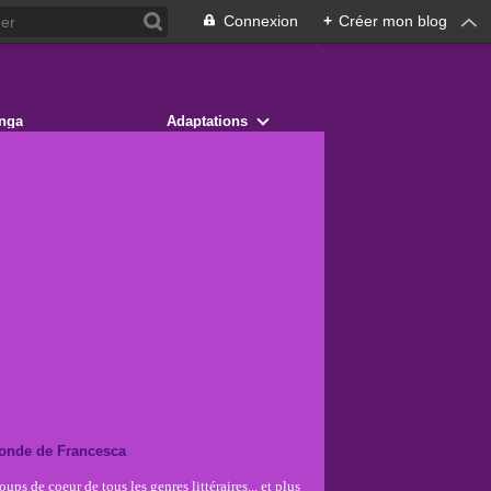
Connexion
+
Créer mon blog
nga
Adaptations
onde de Francesca
ups de coeur de tous les genres littéraires... et plus