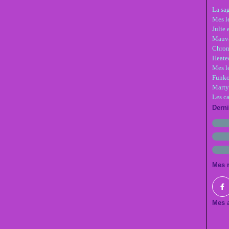
La sa
Mes le
Julie 
Mauva
Chron
Heate
Mes l
Funko
Marty
Les c
Dern
Mes 
Mes a