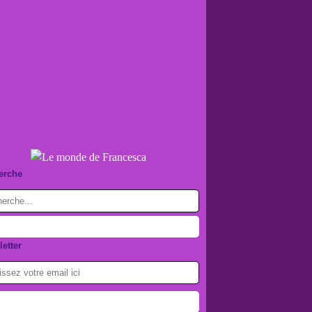
erche
etter