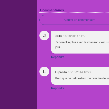
Commentaires
Ajouter un commentaire
J
Jailla
16/10/2014 11:56
J'adore! En plus avec la chanson c'est jus
jour J
Répondre
L
Lupanita
16/10/2014 10:29
Rien que ce petit extrait me remplie de fr
Répondre