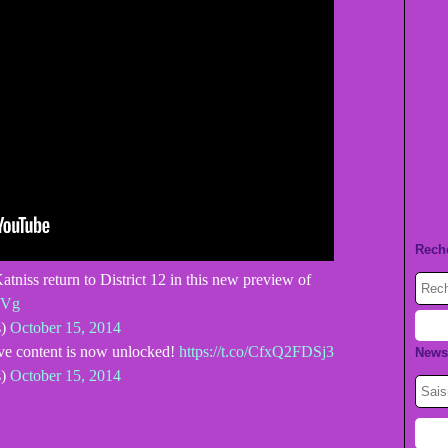
Rech
niss return to District 12 in this new preview of
9Vg
s)
October 15, 2014
ve content is now unlocked!
https://t.co/CfxQ2FDSj3
Newsl
s)
October 15, 2014