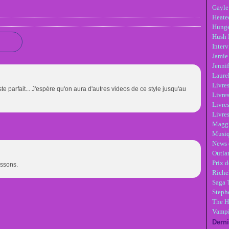
Gayle
Heate
Hunge
Hush 
Inter
Jamie
Jennif
Laure
Livre
te parfait... J'espère qu'on aura d'autres videos de ce style jusqu'au
Livres
Livre
Livres
Maggi
Musi
News 
Outla
Prix d
issons.
Riche
Saga 
Steph
The H
Vampi
Derni