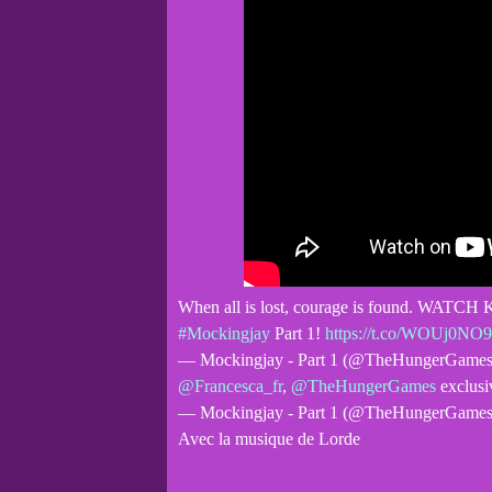
When all is lost, courage is found. WATCH Kat
#Mockingjay
Part 1!
https://t.co/WOUj0NO
— Mockingjay - Part 1 (@TheHungerGame
@Francesca_fr
,
@TheHungerGames
exclusi
— Mockingjay - Part 1 (@TheHungerGame
Avec la musique de Lorde