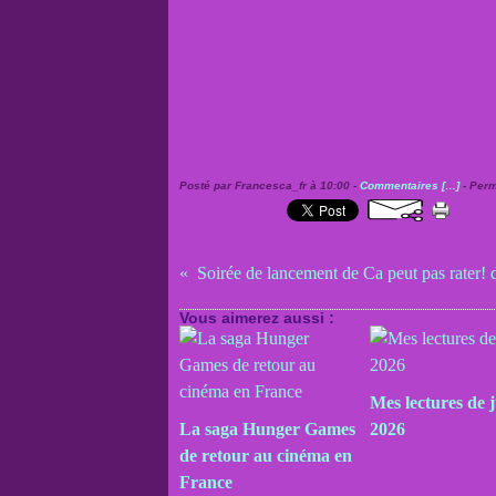
Posté par Francesca_fr à 10:00 -
Commentaires [
…
]
- Perm
Soirée de lancement de Ca peut pas rater! 
Vous aimerez aussi :
Mes lectures de j
La saga Hunger Games
2026
de retour au cinéma en
France