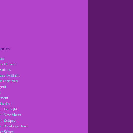
ories
nes
en Hoover
ntions
ues Twilight
t et de rien
gent
s
ement
 Shades
 : Twilight
2 : New Moon
 : Eclipse
4 : Breaking Dawn
et Séries