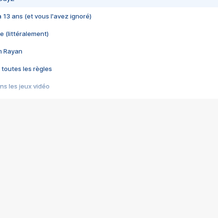
 a 13 ans (et vous l'avez ignoré)
e (littéralement)
im Rayan
 toutes les règles
s les jeux vidéo
us choquant de Rockstar ? - Le scandale BULLY
e plus moche de Steam
du RÊVE tourne au CAUCHEMAR
pendant 8 heures
it… à tort
umiliés par un jeu vidéo
ire - Final Fantasy 8