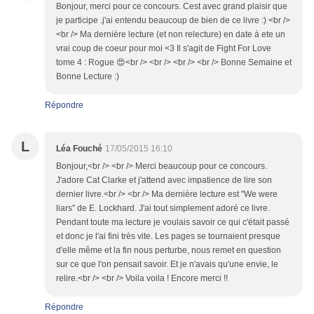
Bonjour, merci pour ce concours. Cest avec grand plaisir que
je participe .j'ai entendu beaucoup de bien de ce livre :) <br />
<br /> Ma dernière lecture (et non relecture) en date à ete un
vrai coup de coeur pour moi <3 Il s'agit de Fight For Love
tome 4 : Rogue 😍<br /> <br /> <br /> <br /> Bonne Semaine et
Bonne Lecture :)
Répondre
L
Léa Fouché
17/05/2015 16:10
Bonjour,<br /> <br /> Merci beaucoup pour ce concours.
J'adore Cat Clarke et j'attend avec impatience de lire son
dernier livre.<br /> <br /> Ma dernière lecture est "We were
liars" de E. Lockhard. J'ai tout simplement adoré ce livre.
Pendant toute ma lecture je voulais savoir ce qui c'était passé
et donc je l'ai fini très vite. Les pages se tournaient presque
d'elle même et la fin nous perturbe, nous remet en question
sur ce que l'on pensait savoir. Et je n'avais qu'une envie, le
relire.<br /> <br /> Voila voila ! Encore merci !!
Répondre