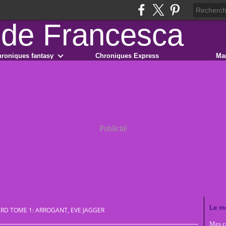
roniques fantasy
Chroniques Express
Ma
Publicité
Le m
RD TOME 1: ARROGANT, EVE JAGGER
Mes co