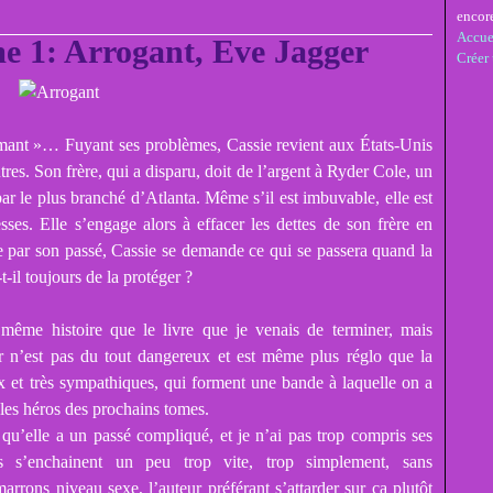
encor
Accue
e 1: Arrogant, Eve Jagger
Créer
mant »… Fuyant ses problèmes, Cassie revient aux États-Unis
tres. Son frère, qui a disparu, doit de l’argent à Ryder Cole, un
bar le plus branché d’Atlanta. Même s’il est imbuvable, elle est
sses. Elle s’engage alors à effacer les dettes de son frère en
ée par son passé, Cassie se demande ce qui se passera quand la
t-il toujours de la protéger ?
même histoire que le livre que je venais de terminer, mais
 n’est pas du tout dangereux et est même plus réglo que la
ux et très sympathiques, qui forment une bande à laquelle on a
 les héros des prochains tomes.
qu’elle a un passé compliqué, et je n’ai pas trop compris ses
 s’enchainent un peu trop vite, trop simplement, sans
rrons niveau sexe, l’auteur préférant s’attarder sur ça plutôt