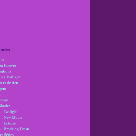
ories
nes
en Hoover
ntions
ues Twilight
t et de rien
gent
s
ement
 Shades
 : Twilight
2 : New Moon
 : Eclipse
4 : Breaking Dawn
et Séries