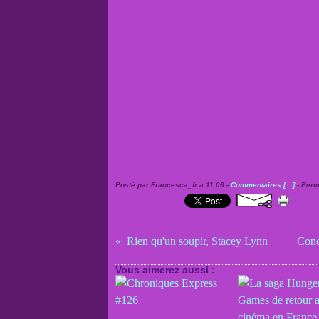
Posté par Francesca_fr à 11:06 -
Commentaires [
…
]
- Perm
Rien qu'un soupir, Stacey Lynn
Conc
Vous aimerez aussi :