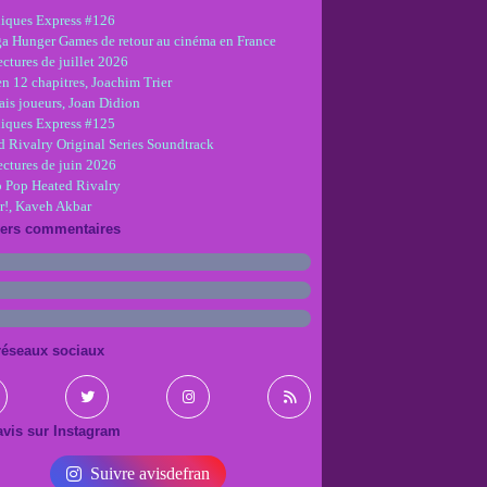
iques Express #126
ga Hunger Games de retour au cinéma en France
ctures de juillet 2026
en 12 chapitres, Joachim Trier
is joueurs, Joan Didion
iques Express #125
d Rivalry Original Series Soundtrack
ectures de juin 2026
 Pop Heated Rivalry
r!, Kaveh Akbar
iers commentaires
réseaux sociaux
vis sur Instagram
Suivre avisdefran