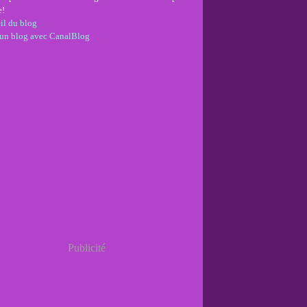
e!
il du blog
 un blog avec CanalBlog
Publicité