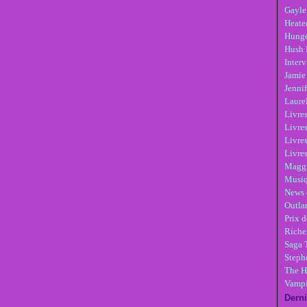
Gayle
Heate
Hunge
Hush 
Inter
Jamie
Jennif
Laure
Livre
Livres
Livre
Livres
Maggi
Musi
News 
Outla
Prix d
Riche
Saga 
Steph
The H
Vampi
Derni