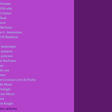
 Forman
d Rivalry
r Games
Hush
views
 McGuire
er L. Armentrout
ll K Hamilton
s
 fantastique
s jeunesse
 policiers
e Stiefvater
que
du cast
nder
es Lecteurs Livre de Poche
lle Mead
Twilight
enie Meyer
ost
re Knight
ers articles