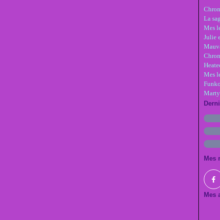
Chron
La sa
Mes le
Julie 
Mauva
Chron
Heate
Mes l
Funko
Marty
Dern
Mes 
Mes a