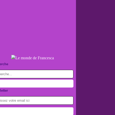
erche
etter