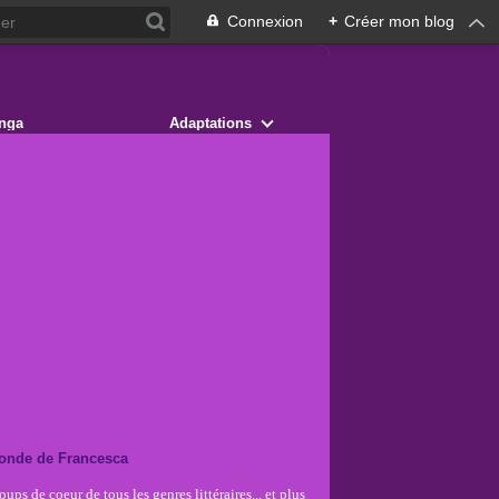
Connexion
+
Créer mon blog
nga
Adaptations
onde de Francesca
ups de coeur de tous les genres littéraires... et plus