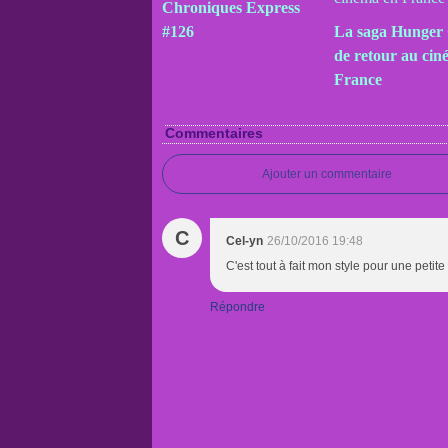
Chroniques Express
#126
La saga Hunger
de retour au cin
France
Commentaires
Ajouter un commentaire
C
Cel-yn
26/10/2016 19:48
C'est tout à fait mon style pour une petite
Répondre