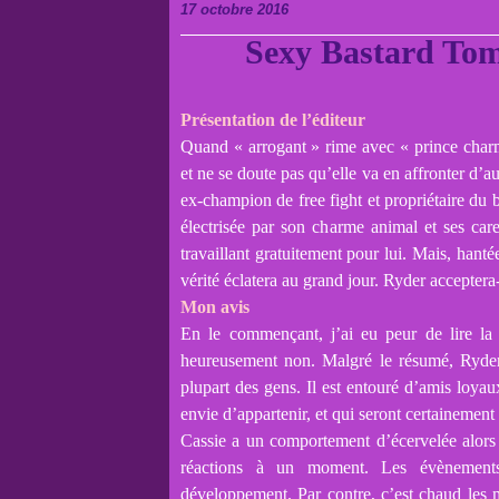
17 octobre 2016
Sexy Bastard Tom
Présentation de l’éditeur
Quand « arrogant » rime avec « prince char
et ne se doute pas qu’elle va en affronter d’au
ex-champion de free fight et propriétaire du 
électrisée par son charme animal et ses care
travaillant gratuitement pour lui. Mais, hant
vérité éclatera au grand jour. Ryder acceptera-
Mon avis
En le commençant, j’ai eu peur de lire la 
heureusement non. Malgré le résumé, Ryder
plupart des gens. Il est entouré d’amis loya
envie d’appartenir, et qui seront certainement
Cassie a un comportement d’écervelée alors 
réactions à un moment. Les évènements
développement. Par contre, c’est chaud les ma