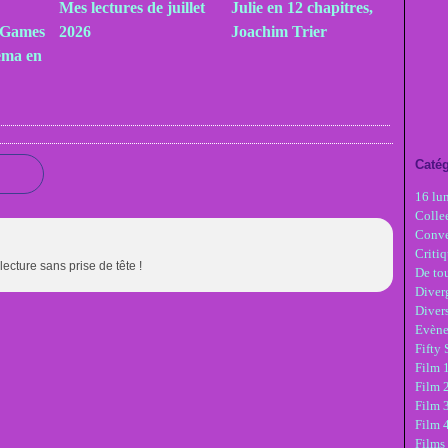
Mes lectures de juillet
Julie en 12 chapitres,
 Games
2026
Joachim Trier
éma en
Catég
16 lu
Colle
Conve
Critiq
 lecture sans prise de tête !
De tou
Diver
Diver
Evèn
Fifty
Film 1
Film 
Film 3
Film 
Films 