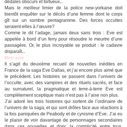
dédales obscurs et tortueux...
Mais le meilleur limier de la police new-yorkaise doit
bientôt enquêter sur le décès d’une femme dont le corps
gît sur un sombre pentagramme. Des forces occultes
seraient-elles à l’œuvre?
Comme le dit l’adage, jamais deux sans trois : Eve est
appelée à bord d’un ferry pour résoudre le meurtre d’une
passagère. Or, le plus incroyable se produit : le cadavre
disparaît...
Mon avis
Il s’agit du deuxième recueil de nouvelles inédites en
France de la saga Eve Dallas, et j’ai encore plus aimé que
le précédent. Les histoires se passent dans l’univers de
l’occulte, avec des vampires et des rituels sacrés, et face
au surnaturel, la pragmatique et terre-à-terre Eve est
complètement sceptique mais n’est pas à l’aise non plus.
J’ai adoré les trois histoires qui sortent de l’ordinaire de
l’univers de la saga, et qui sont drôles face aux réactions à
la fois paniquées de Peabody et de cynisme d’Eve. J’ai eu
le plaisir de voir davantage de personnages secondaires
dans ces nouvelles et donc la complicité entre tous,