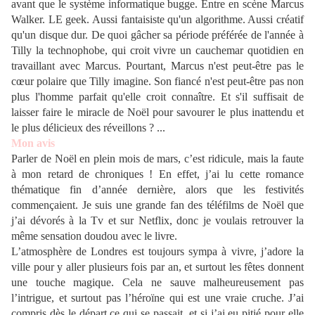
avant que le système informatique bugge. Entre en scène Marcus
Walker. LE geek. Aussi fantaisiste qu'un algorithme. Aussi créatif
qu'un disque dur. De quoi gâcher sa période préférée de l'année à
Tilly la technophobe, qui croit vivre un cauchemar quotidien en
travaillant avec Marcus. Pourtant, Marcus n'est peut-être pas le
cœur polaire que Tilly imagine. Son fiancé n'est peut-être pas non
plus l'homme parfait qu'elle croit connaître. Et s'il suffisait de
laisser faire le miracle de Noël pour savourer le plus inattendu et
le plus délicieux des réveillons ? ...
Mon avis
Parler de Noël en plein mois de mars, c’est ridicule, mais la faute
à mon retard de chroniques ! En effet, j’ai lu cette romance
thématique fin d’année dernière, alors que les festivités
commençaient. Je suis une grande fan des téléfilms de Noël que
j’ai dévorés à la Tv et sur Netflix, donc je voulais retrouver la
même sensation doudou avec le livre.
L’atmosphère de Londres est toujours sympa à vivre, j’adore la
ville pour y aller plusieurs fois par an, et surtout les fêtes donnent
une touche magique. Cela ne sauve malheureusement pas
l’intrigue, et surtout pas l’héroïne qui est une vraie cruche. J’ai
compris dès le départ ce qui se passait, et si j’ai eu pitié pour elle