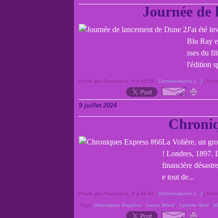
Journée de 
J'ai été 
Blu Ray et
sses du fi
l'édition 
Posté par Francesca_fr à 08:05 -
Commentaires [
…
]
- Perm
9 juillet 2024
Chroniq
La Volière, un gr
! Londres, 1897. L
financière désastr
e tout de...
Posté par Francesca_fr à 08:43 -
Commentaires [
…
]
- Perm
Tags:
Chroniques Express
,
Laura Wood
,
Lynette Noni
,
M