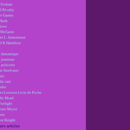
 Forman
d Rivalry
r Games
Hush
views
 McGuire
er L. Armentrout
ll K Hamilton
s
 fantastique
s jeunesse
 policiers
e Stiefvater
que
du cast
nder
es Lecteurs Livre de Poche
lle Mead
Twilight
enie Meyer
ost
re Knight
ers articles