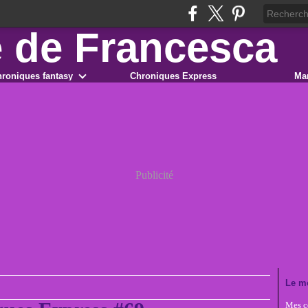
roniques fantasy
Chroniques Express
Ma
Publicité
Le m
Mes co