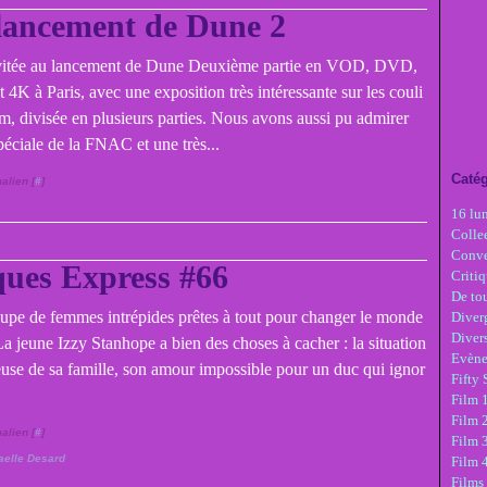
lancement de Dune 2
invitée au lancement de Dune Deuxième partie en VOD, DVD,
 4K à Paris, avec une exposition très intéressante sur les couli
lm, divisée en plusieurs parties. Nous avons aussi pu admirer
spéciale de la FNAC et une très...
Catég
alien [
#
]
16 lu
Colle
Conve
ues Express #66
Critiq
De tou
oupe de femmes intrépides prêtes à tout pour changer le monde
Diver
Diver
a jeune Izzy Stanhope a bien des choses à cacher : la situation
Evèn
euse de sa famille, son amour impossible pour un duc qui ignor
Fifty
Film 1
Film 
alien [
#
]
Film 3
aelle Desard
Film 
Films 