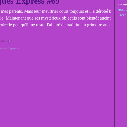
ues Express #69
encor
Accue
 mes parents. Mais leur meurtrier court toujours et il a dérobé b
Créer
vie. Maintenant que ses mystérieux objectifs sont bientôt atteint
truire le peu qu'il me reste. J'ai juré de traduire un grimoire ance
alien [
#
]
iques Express