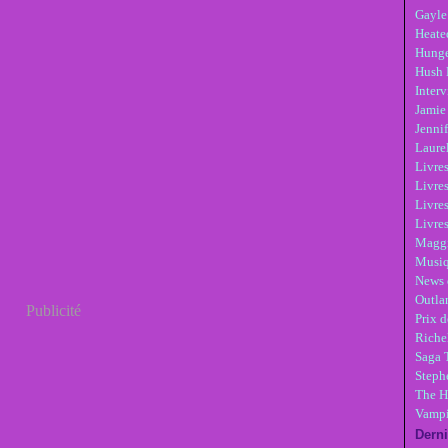
Gayle
Heate
Hunge
Hush 
Inter
Jamie
Jennif
Laure
Livre
Livres
Livre
Livres
Maggi
Musi
News 
Outla
Publicité
Prix d
Riche
Saga 
Steph
The H
Vampi
Derni