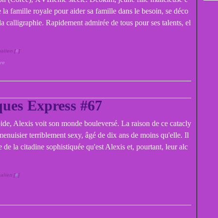
 la famille royale pour aider sa famille dans le besoin, se déco
a calligraphie. Rapidement admirée de tous pour ses talents, el
alien [
#
]
ire
ues Express #67
ide, Alexis voit son monde bouleversé. La raison de ce catacly
enuisier terriblement sexy, âgé de dix ans de moins qu'elle. Il
re de la citadine sophistiquée qu'est Alexis et, pourtant, leur alc
alien [
#
]