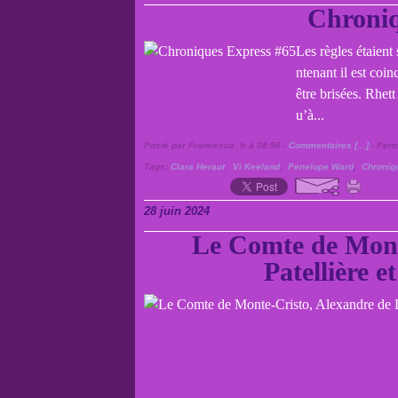
Chroniq
Les règles étaient 
ntenant il est coinc
être brisées. Rhet
u’à...
Posté par Francesca_fr à 08:50 -
Commentaires [
…
]
- Perm
Tags:
Clara Heraut
,
Vi Keeland
,
Penelope Ward
,
Chroniq
28 juin 2024
Le Comte de Mont
Patellière 