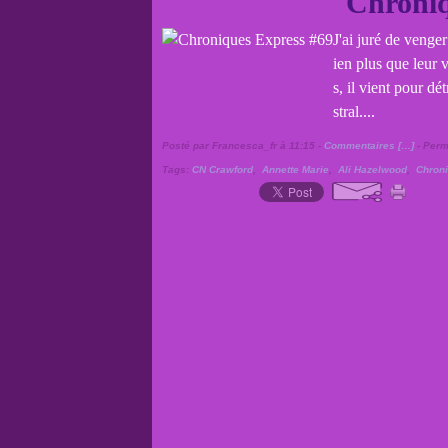
Chroniq
J'ai juré de venger
ien plus que leur 
s, il vient pour dé
stral....
Posté par Francesca_fr à 11:15 -
Commentaires [
…
]
- Perm
Tags:
CN Crawford
,
Annette Marie
,
Ali Hazelwood
,
Chron