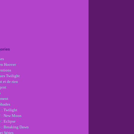
ories
nes
en Hoover
ntions
ues Twilight
t et de rien
gent
s
ement
 Shades
 : Twilight
2 : New Moon
 : Eclipse
4 : Breaking Dawn
et Séries