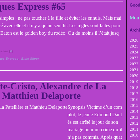
ues Express #65
Good
Mon 
simples : ne pas toucher à la fille et éviter les ennuis. Mais mai
é avec elle et il n'y a qu'un seul lit. Les règles sont faites pour
Arch
t Eaton est le golden boy du rodéo. Ou du moins il l’était jusq
2026
2025
A
alien [
#
]
2024
Ju
D
2023
Ju
N
D
ues Express
,
Elsie Silver
2022
M
Oc
N
D
2021
Av
Se
Oc
N
D
2020
M
A
Se
Oc
N
D
2019
Fé
Ju
A
Se
Oc
N
D
e-Cristo, Alexandre de La
2018
Ja
Ju
Ju
A
Se
Oc
N
D
et Matthieu Delaporte
2017
M
Ju
Ju
A
Se
Oc
N
D
2016
Av
M
Ju
Ju
A
Se
Oc
N
D
2015
M
Av
M
Ju
Ju
A
Se
Oc
N
D
Synopsis Victime d’un com
2014
Fé
M
Av
M
Ju
Ju
A
Se
Oc
N
D
plot, le jeune Edmond Dant
2013
Ja
Fé
M
Av
M
Ju
Ju
A
Se
Oc
N
D
ès est arrêté le jour de son
2012
Ja
Fé
M
Av
M
Ju
Ju
A
Se
Oc
N
D
mariage pour un crime qu’il
2011
Ja
Fé
M
Av
M
Ju
Ju
A
Se
Oc
N
D
2010
Ja
Fé
M
Av
M
Ju
Ju
A
Se
Oc
N
D
n’a pas commis. Après quat