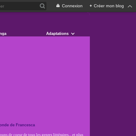
Connexion
+
Créer mon blog
nga
Adaptations
onde de Francesca
ups de coeur de tous les genres littéraires... et plus