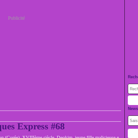
Publicité
Rech
Newsl
ues Express #68
 (Corée), XVIIIème siècle. Deokim, jeune fille malicieuse e