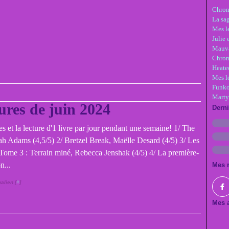
Chron
La sa
Mes le
Julie 
Mauva
Chron
Heate
Mes l
Funko
Marty
ures de juin 2024
Dern
s et la lecture d'1 livre par jour pendant une semaine! 1/ The
ah Adams (4,5/5) 2/ Bretzel Break, Maëlle Desard (4/5) 3/ Les
 Tome 3 : Terrain miné, Rebecca Jenshak (4/5) 4/ La première-
...
Mes 
alien [
#
]
Mes a