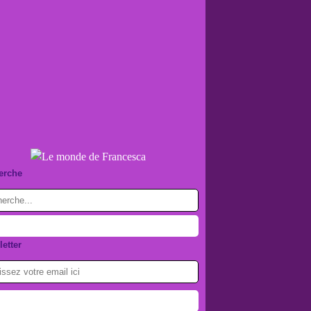
erche
etter