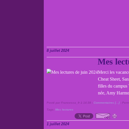
8 juillet 2024
Mes lect
Merci les vacance
Cheat Sheet, Sar
filles du campus
née, Amy Harmon
Posté par Francesca_fr à 14:38 -
Commentaires [
…
]
- Perm
Tags:
Mes lectures
1 juillet 2024