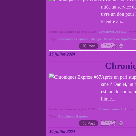
ntrée au service de
uvre un don pour l
le entre au...
Posté par Francesca_fr à 08:34 -
Commentaires [
…
]
- Perm
Tags:
Chroniques Express
,
Manga
,
Carnets de l'apothica
15 juillet 2024
Chroniq
Après un pari stup
sme ? Daniel, un m
est tout le contrai
himie...
Posté par Francesca_fr à 11:09 -
Commentaires [
…
]
- Perm
Tags:
Chroniques Express
10 juillet 2024