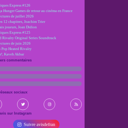
iques Express #126
ga Hunger Games de retour au cinéma en France
ctures de juillet 2026
en 12 chapitres, Joachim Trier
is joueurs, Joan Didion
iques Express #125
d Rivalry Original Series Soundtrack
ectures de juin 2026
 Pop Heated Rivalry
r!, Kaveh Akbar
iers commentaires
réseaux sociaux
vis sur Instagram
Suivre avisdefran