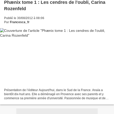
Phænix tome 1 : Les cendres de l'oubli, Carina
Rozenfeld
Publié le 30/08/2012 à 08:06
Par
Francesca_fr
Présentation de l’éditeur Aujourd'hui, dans le Sud de la France. Anaïa a
bientôt dix-huit ans. Elle a déménagé en Provence avec ses parents et y
commence sa première année d'université. Passionnée de musique et de
théâtre, Anaïa mène une existence normale....