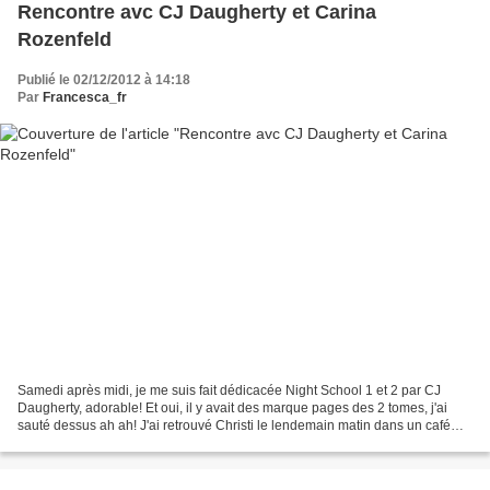
Rencontre avc CJ Daugherty et Carina
Rozenfeld
Publié le 02/12/2012 à 14:18
Par
Francesca_fr
Samedi après midi, je me suis fait dédicacée Night School 1 et 2 par CJ
Daugherty, adorable! Et oui, il y avait des marque pages des 2 tomes, j'ai
sauté dessus ah ah! J'ai retrouvé Christi le lendemain matin dans un café
parisien en compagnie d'autres...