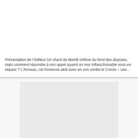
Présentation de l’éditeur Un chant de liberté s'élève du fond des abysses,
mais comment répondre à son appel quand un mur infranchissable vous en
sépare ? L'Anneau, cet immense atoll avec en son centre le Cercle – une
étendue d'eau de mer parfaitement...