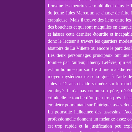
Lorsque les meurtres se multiplient dans le 1
du jeune Jules Mercœur, se charge de faire 
crapuleuse. Mais il trouve des liens entre le
des bouchers et qui sont maquillés en attaques
et laisser cette dernière étourdie et incapab
donc le lecteur à travers les quartiers modes
abattoirs de La Villette ou encore le parc de
Les deux personnages principaux ont une p
fouillée par l’auteur, Thierry Lefèvre, qui es
est un homme qui souffre d’une maladie enc
moyen mystérieux de se soigner à l’aide de
Jules a 15 ans et aide sa mère sur le marché
employé. Il n’a pas connu son père, décédé
criminelle le touche d’un peu trop près. L’as
empiéter pour autant sur l’intrigue, assez dens
La poursuite hallucinée des assassins, l’a
professionnelle donnent un mélange assez co
est trop rapide et la justification peu exp