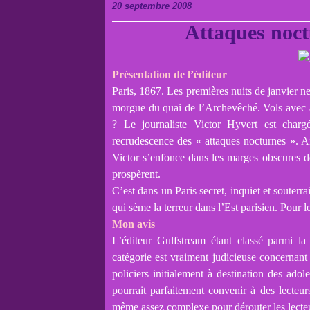
20 septembre 2008
Attaques noct
Présentation de l’éditeur
Paris, 1867. Les premières nuits de janvier n
morgue du quai de l’Archevêché. Vols avec a
? Le journaliste Victor Hyvert est charg
recrudescence des « attaques nocturnes ». A
Victor s’enfonce dans les marges obscures de
prospèrent.
C’est dans un Paris secret, inquiet et souterra
qui sème la terreur dans l’Est parisien. Pour 
Mon avis
L’éditeur Gulfstream étant classé parmi la
catégorie est vraiment judicieuse concernant
policiers initialement à destination des adol
pourrait parfaitement convenir à des lecteur
même assez complexe pour dérouter les lecteu