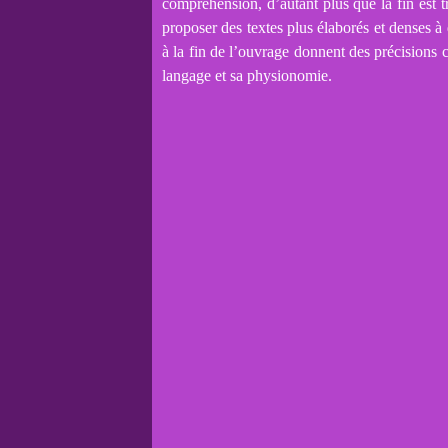
compréhension, d’autant plus que la fin est tr
proposer des textes plus élaborés et denses à
à la fin de l’ouvrage donnent des précisions c
langage et sa physionomie.