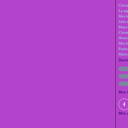
Chron
La sa
Mes le
Julie 
Mauva
Chron
Heate
Mes l
Funko
Marty
Dern
Mes 
Mes a