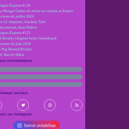
iques Express #126
ga Hunger Games de retour au cinéma en France
ctures de juillet 2026
en 12 chapitres, Joachim Trier
is joueurs, Joan Didion
iques Express #125
d Rivalry Original Series Soundtrack
ectures de juin 2026
 Pop Heated Rivalry
r!, Kaveh Akbar
iers commentaires
réseaux sociaux
vis sur Instagram
Suivre avisdefran