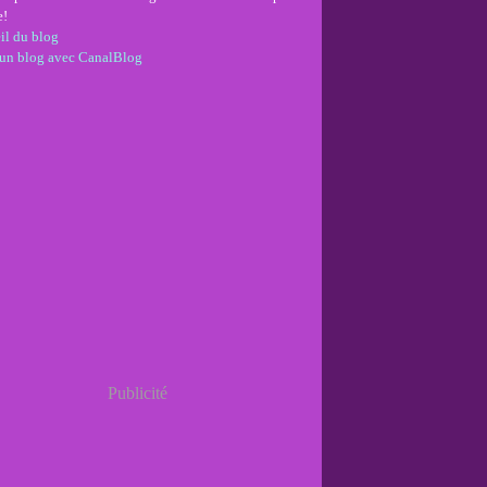
e!
il du blog
 un blog avec CanalBlog
Publicité