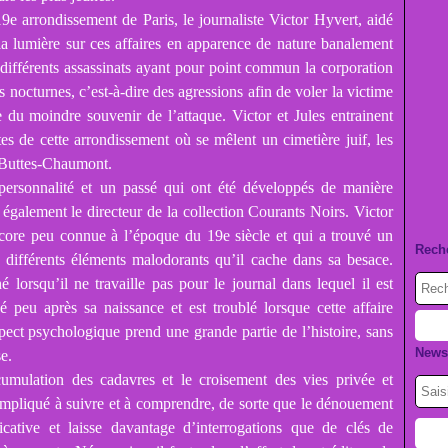
9e arrondissement de Paris, le journaliste Victor Hyvert, aidé
la lumière sur ces affaires en apparence de nature banalement
s différents assassinats ayant pour point commun la corporation
 nocturnes, c’est-à-dire des agressions afin de voler la victime
le du moindre souvenir de l’attaque. Victor et Jules entrainent
tes de cette arrondissement où se mêlent un cimetière juif, les
s Buttes-Chaumont.
ersonnalité et un passé qui ont été développés de manière
t également le directeur de la collection Courants Noirs. Victor
ore peu connue à l’époque du 19e siècle et qui a trouvé un
Rech
 différents éléments malodorants qu’il cache dans sa besace.
 lorsqu’il ne travaille pas pour le journal dans lequel il est
 peu après sa naissance et est troublé lorsque cette affaire
pect psychologique prend une grande partie de l’histoire, sans
Newsl
e.
ccumulation des cadavres et le croisement des vies privée et
mpliqué à suivre et à comprendre, de sorte que le dénouement
licative et laisse davantage d’interrogations que de clés de