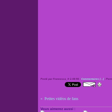
Posté par Francesca_fr à 08:56 -
Commentaires [
…
]
- Perm
Petites vidéos de fans
Vous aimerez aussi :