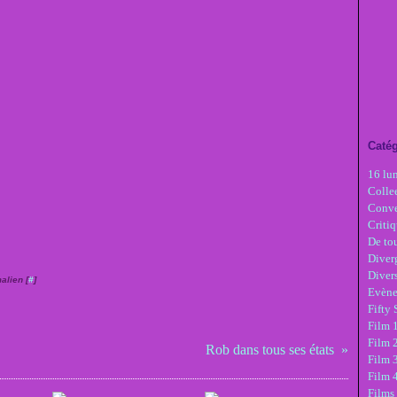
Catég
16 lu
Colle
Conve
Critiq
De tou
Diver
Diver
alien [
#
]
Evèn
Fifty
Film 1
Film 
Rob dans tous ses états
Film 3
Film 
Films 