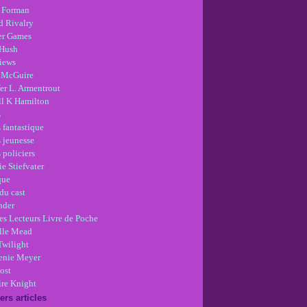
 Forman
d Rivalry
r Games
Hush
views
 McGuire
er L. Armentrout
ll K Hamilton
s
 fantastique
s jeunesse
 policiers
e Stiefvater
que
du cast
nder
es Lecteurs Livre de Poche
lle Mead
Twilight
enie Meyer
ost
re Knight
ers articles