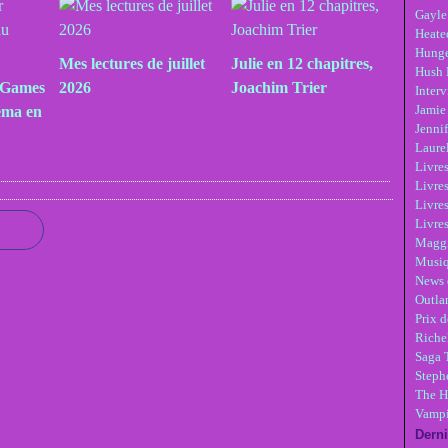
Gayle
Heate
Hunge
Mes lectures de juillet
Julie en 12 chapitres,
Hush 
 Games
2026
Joachim Trier
Inter
Jamie
éma en
Jennif
Laure
Livre
Livres
Livre
Livres
Maggi
Musi
News 
Outla
Prix d
Riche
Saga 
Steph
The H
Vampi
Derni