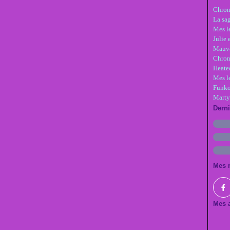
Chron
La sa
Mes le
Julie 
Mauva
Chron
Heate
Mes l
Funko
Marty
Dern
Mes 
Mes a