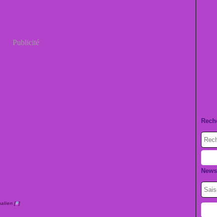
Publicité
Rech
Newsl
alien [
#
]