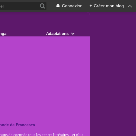
Connexion
+
Créer mon blog
nga
Adaptations
onde de Francesca
ups de coeur de tous les genres littéraires... et plus