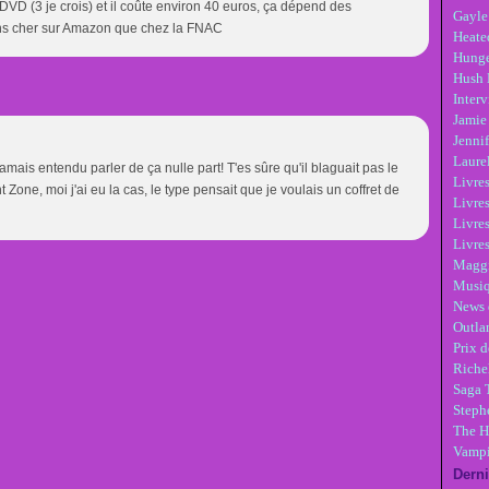
 8 DVD (3 je crois) et il coûte environ 40 euros, ça dépend des
Gayle
moins cher sur Amazon que chez la FNAC
Heate
Hunge
Hush 
Inter
Jamie
Jennif
Laure
jamais entendu parler de ça nulle part! T'es sûre qu'il blaguait pas le
Livre
ht Zone, moi j'ai eu la cas, le type pensait que je voulais un coffret de
Livres
Livre
Livres
Maggi
Musi
News 
Outla
Prix d
Riche
Saga 
Steph
The H
Vampi
Derni