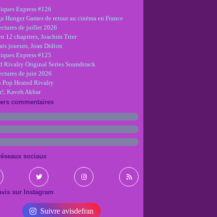
iques Express #126
ga Hunger Games de retour au cinéma en France
ctures de juillet 2026
en 12 chapitres, Joachim Trier
is joueurs, Joan Didion
iques Express #125
d Rivalry Original Series Soundtrack
ectures de juin 2026
 Pop Heated Rivalry
r!, Kaveh Akbar
iers commentaires
réseaux sociaux
vis sur Instagram
Suivre avisdefran