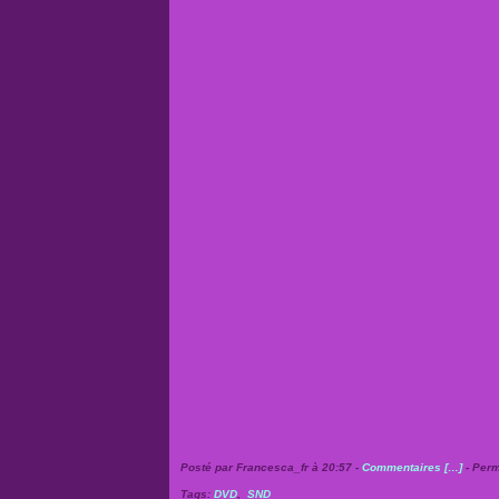
Posté par Francesca_fr à 20:57 -
Commentaires [
…
]
- Perm
Tags:
DVD
,
SND