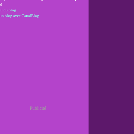
e!
il du blog
 un blog avec CanalBlog
Publicité