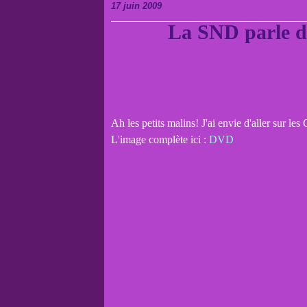
17 juin 2009
La SND parle de
Ah les petits malins! J'ai envie d'aller sur l
L'image complète ici :
DVD