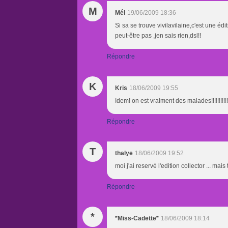
M
Mél
19/06/2009 18:36
Si sa se trouve vivilavilaine,c'est une éd
peut-être pas ,jen sais rien,dsl!!
Répondre
K
Kris
18/06/2009 19:55
Idem! on est vraiment des malades!!!!!!!!!!!
Répondre
T
thalye
18/06/2009 19:52
moi j'ai reservé l'edition collector ... ma
Répondre
*
*Miss-Cadette*
18/06/2009 18:14