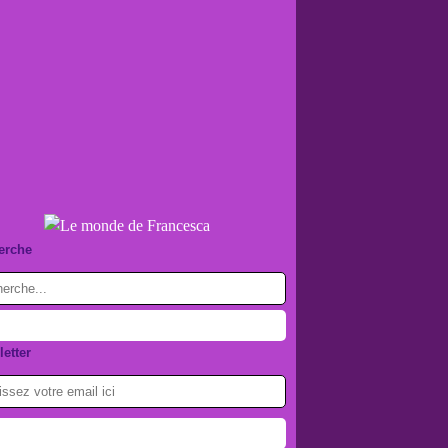
erche
etter