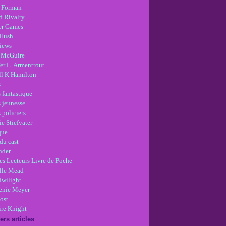
 Forman
d Rivalry
r Games
Hush
views
 McGuire
er L. Armentrout
ll K Hamilton
s
 fantastique
s jeunesse
 policiers
e Stiefvater
que
du cast
nder
es Lecteurs Livre de Poche
lle Mead
Twilight
enie Meyer
ost
re Knight
ers articles