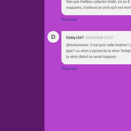
Nàn pck l'édition collector limité, y'a ps
magasins, d'ailleurs je crois qu'il est 
Répondre
D
Diddy1507
18/06/2009 18:07
@vivilavilaine: C'est quoi cette histoire? 
type? ou alors il parlait de la série Twilig
la série (8dvd ce serait logique).
Répondre