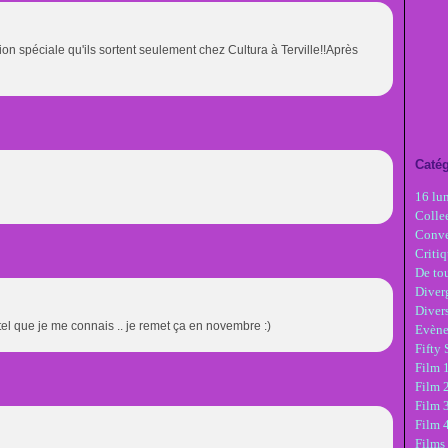
ition spéciale qu'ils sortent seulement chez Cultura à Terville!!Après
Catég
16 lu
Colle
Conve
Critiq
De tou
Diver
Diver
is tel que je me connais .. je remet ça en novembre :)
Evèn
Fifty
Film 1
Film 
Film 3
Film 
Films 