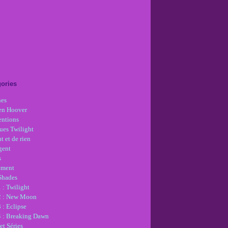
ories
nes
en Hoover
ntions
ues Twilight
t et de rien
gent
s
ement
 Shades
 : Twilight
2 : New Moon
 : Eclipse
4 : Breaking Dawn
et Séries