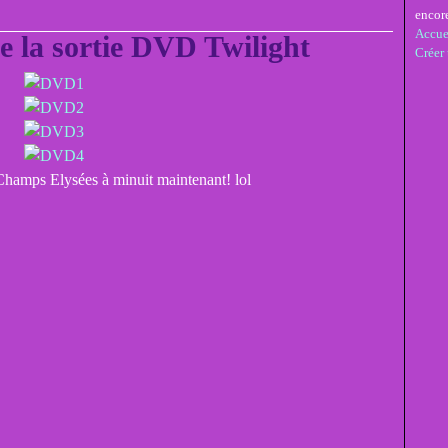
encor
Accue
 la sortie DVD Twilight
Créer
es Champs Elysées à minuit maintenant! lol