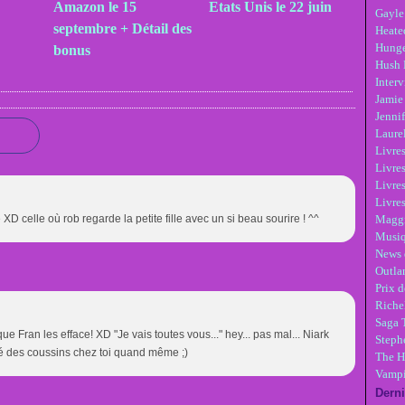
Amazon le 15
Etats Unis le 22 juin
Gayle
septembre + Détail des
Heate
Hunge
bonus
Hush 
Inter
Jamie
Jennif
Laure
Livre
Livres
Livre
Livres
D celle où rob regarde la petite fille avec un si beau sourire ! ^^
Maggi
Musi
News 
Outla
Prix d
Riche
Saga 
ue Fran les efface! XD "Je vais toutes vous..." hey... pas mal... Niark
Steph
vé des coussins chez toi quand même ;)
The H
Vampi
Derni