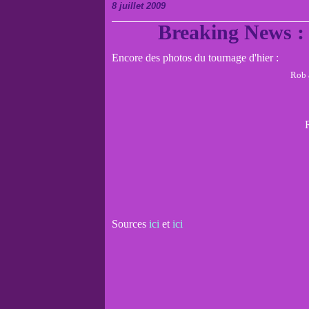
8 juillet 2009
Breaking News : 
Encore des photos du tournage d'hier :
Rob 
Sources
ici
et
ici