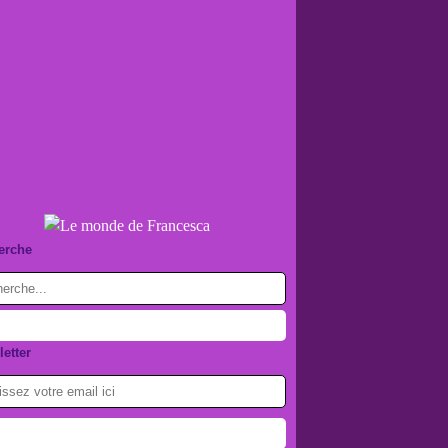
erche
etter