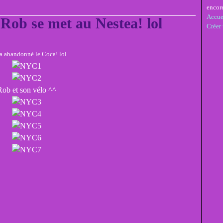
encor
Accue
Rob se met au Nestea! lol
Créer
a abandonné le Coca! lol
Rob et son vélo ^^