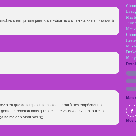
Chron
La sa
Mes le
-être aussi, je sais plus. Mais c'était un vieil article pris au hasard, à
Julie 
Mauva
Chron
Heate
Mes l
Funko
Marty
Dern
Mes 
savez bien que de temps en temps on a droit à des empêcheurs de
 genre de réaction mais qu'est-ce que vous voulez...En tout cas,
ça ne me déplairait pas :)))
Mes a