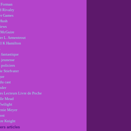
 Forman
d Rivalry
r Games
Hush
views
 McGuire
er L. Armentrout
ll K Hamilton
s
 fantastique
s jeunesse
 policiers
e Stiefvater
que
du cast
nder
es Lecteurs Livre de Poche
lle Mead
Twilight
enie Meyer
ost
re Knight
ers articles