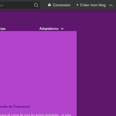
Connexion
+
Créer mon blog
nga
Adaptations
onde de Francesca
ups de coeur de tous les genres littéraires... et plus