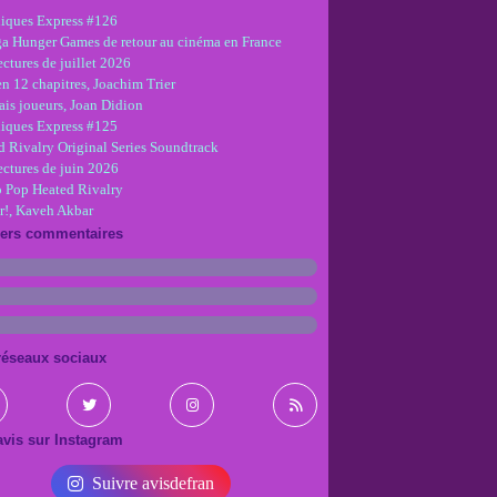
iques Express #126
ga Hunger Games de retour au cinéma en France
ctures de juillet 2026
en 12 chapitres, Joachim Trier
is joueurs, Joan Didion
iques Express #125
d Rivalry Original Series Soundtrack
ectures de juin 2026
 Pop Heated Rivalry
r!, Kaveh Akbar
iers commentaires
réseaux sociaux
vis sur Instagram
Suivre avisdefran