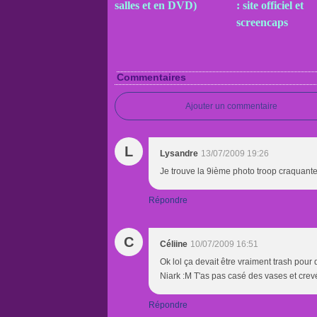
salles et en DVD)
: site officiel et
screencaps
Commentaires
Ajouter un commentaire
L
Lysandre
13/07/2009 19:26
Je trouve la 9ième photo troop craquante X
Répondre
C
Céliine
10/07/2009 16:51
Ok lol ça devait être vraiment trash pour q
Niark :M T'as pas casé des vases et cre
Répondre