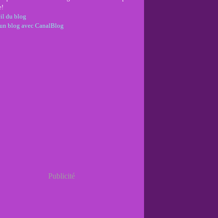
e!
il du blog
 un blog avec CanalBlog
Publicité