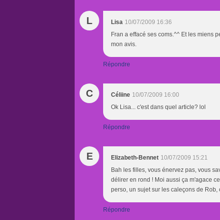
L
Lisa
10/07/2009 16:36
Fran a effacé ses coms.^^ Et les miens peut
mon avis.
Répondre
C
Céliine
10/07/2009 16:00
Ok Lisa... c'est dans quel article? lol
Répondre
E
Elizabeth-Bennet
10/07/2009 15:21
Bah les filles, vous énervez pas, vous 
délirer en rond ! Moi aussi ça m'agace ce
perso, un sujet sur les caleçons de Rob, 
Répondre