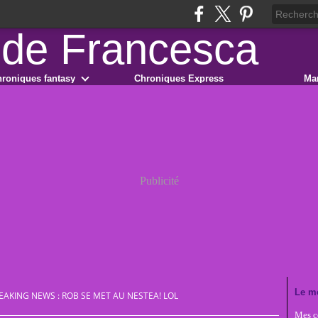
roniques fantasy
Chroniques Express
Ma
Publicité
Le m
EAKING NEWS : ROB SE MET AU NESTEA! LOL
Mes co