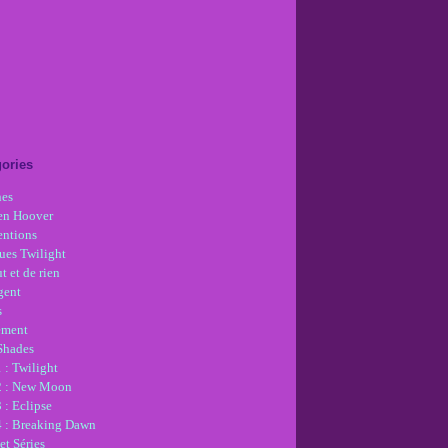
ories
nes
en Hoover
ntions
ues Twilight
t et de rien
gent
s
ement
 Shades
 : Twilight
2 : New Moon
 : Eclipse
4 : Breaking Dawn
et Séries