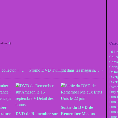
Catég
alien [
#
]
16 lu
Colle
Conve
Critiq
Happy DVD Twilight Day! J'ai mon DVD collector + les goodies!
Promo DVD Twilight dans les magasins français
De tou
Diver
Diver
Evèn
Fifty
Film 1
Film 
Film 3
mber
Sortie du DVD de
Film 
rance
DVD de Remember sur
Remember Me aux
Films 