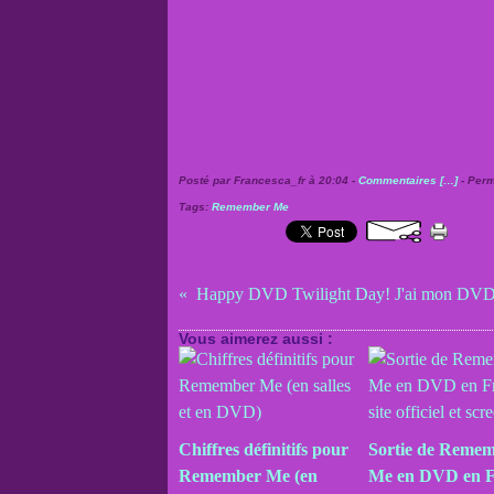
Posté par Francesca_fr à 20:04 -
Commentaires [
…
]
- Perm
Tags:
Remember Me
Vous aimerez aussi :
Chiffres définitifs pour
Sortie de Reme
Remember Me (en
Me en DVD en F