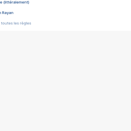
e (littéralement)
im Rayan
 toutes les règles
s les jeux vidéo
us choquant de Rockstar ? - Le scandale BULLY
e plus moche de Steam
du RÊVE tourne au CAUCHEMAR
pendant 8 heures
it… à tort
umiliés par un jeu vidéo
ire - Final Fantasy 8
ti un empire - Age of Empires
story DOFUS