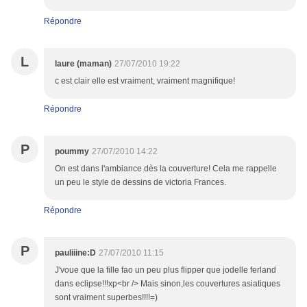
Répondre
L
laure (maman)
27/07/2010 19:22
c est clair elle est vraiment, vraiment magnifique!
Répondre
P
poummy
27/07/2010 14:22
On est dans l'ambiance dès la couverture! Cela me rappelle
un peu le style de dessins de victoria Frances.
Répondre
P
pauliiine:D
27/07/2010 11:15
J'voue que la fille fao un peu plus flipper que jodelle ferland
dans eclipse!!!xp<br /> Mais sinon,les couvertures asiatiques
sont vraiment superbes!!!!=)