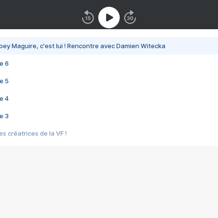
bey Maguire, c'est lui ! Rencontre avec Damien Witecka
e 6
e 5
e 4
e 3
s créatrices de la VF !
e 2
e 1
e Mektoub My Love arrive enfin ! Rencontre avec Shaïn Boumedine et Sal
i : après Toni en famille