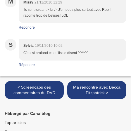
M
Missy
21/11/2010 12:29
Ils sont tordant! <br /> J'en peus plus surtout avec Rob il
raconte trop de bétises! LOL
Répondre
S
Sylvia
19/11/2010 10:02
C'est si profond ce qu'ils se disent ^^^^^^
Répondre
< Screencaps des
Ma rencontre avec Becca
commentaires du DVD
Fitzpatrick >
d'Eclipse par Rob et Kris -
Part 2
Hébergé par Canalblog
Top articles