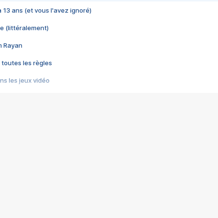
 a 13 ans (et vous l'avez ignoré)
e (littéralement)
im Rayan
 toutes les règles
s les jeux vidéo
us choquant de Rockstar ? - Le scandale BULLY
e plus moche de Steam
du RÊVE tourne au CAUCHEMAR
pendant 8 heures
it… à tort
umiliés par un jeu vidéo
ire - Final Fantasy 8