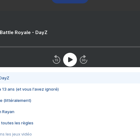
 Battle Royale - DayZ
 DayZ
 a 13 ans (et vous l'avez ignoré)
e (littéralement)
im Rayan
 toutes les règles
s les jeux vidéo