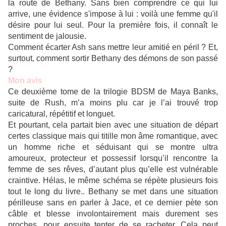
la route de Bethany. Sans bien comprendre ce qui lui
arrive, une évidence s'impose à lui : voilà une femme qu'il
désire pour lui seul. Pour la première fois, il connaît le
sentiment de jalousie.
Comment écarter Ash sans mettre leur amitié en péril ? Et,
surtout, comment sortir Bethany des démons de son passé
?
Mon avis
Ce deuxième tome de la trilogie BDSM de Maya Banks,
suite de Rush, m’a moins plu car je l’ai trouvé trop
caricatural, répétitif et longuet.
Et pourtant, cela partait bien avec une situation de départ
certes classique mais qui titille mon âme romantique, avec
un homme riche et séduisant qui se montre ultra
amoureux, protecteur et possessif lorsqu’il rencontre la
femme de ses rêves, d’autant plus qu’elle est vulnérable
craintive. Hélas, le même schéma se répète plusieurs fois
tout le long du livre.. Bethany se met dans une situation
périlleuse sans en parler à Jace, et ce dernier pète son
câble et blesse involontairement mais durement ses
proches, pour ensuite tenter de se racheter. Cela peut